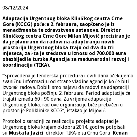
08/12/2024
Adaptacija Urgentnog bloka Kliničkog centra Crne
Gore (KCCG) počeće 2. februara, saopšteno je iz
menadžmenta te zdravstvene ustanove. Direktor
Kliničkog centra Crne Gore Milan Mijović precizirao je
da je planirano da radovi na adaptiranju novih
prostorija Urgentnog bloka traju od dva do tri
mjeseca, za šta je sredstva u iznosu od 700.000 eura
obezbijedila turska Agencija za međunarodni razvoj i
koordinaciju (TIKA).
“Sprovedena je tenderska procedura i ovih dana očekujemo
zvaničnu informaciju od strane vladine agencije ko će biti
izvođač radova. Dobili smo najavu da radovi na adaptaciji
Urgentnog bloka počinju 2. februara. Period adaptacije će
trajati između 60 i 90 dana. Za vrijeme adaptacije
Urgentnog bloka, rad ove organizacije biće prebačen u
prostorije Poliklinike KCCG“, istakao je Mijović.
Protokol o saradnji za realizaciju projekta adaptacije
Urgentnog bloka krajem oktobra 2014. godine potpisali
su
Mustafa Jazici
, direktor TIKA-e za Crnu Goru,
Kenan