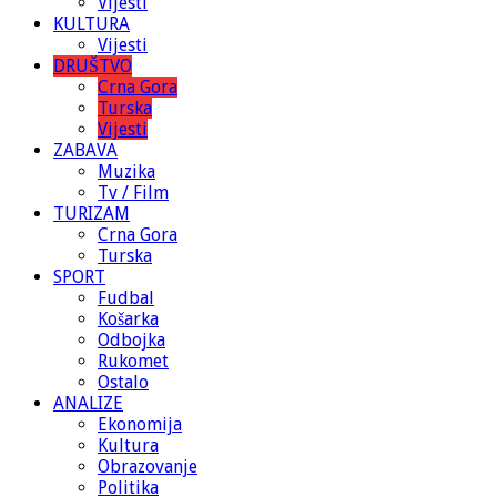
Vijesti
KULTURA
Vijesti
DRUŠTVO
Crna Gora
Turska
Vijesti
ZABAVA
Muzika
Tv / Film
TURIZAM
Crna Gora
Turska
SPORT
Fudbal
Košarka
Odbojka
Rukomet
Ostalo
ANALIZE
Ekonomija
Kultura
Obrazovanje
Politika