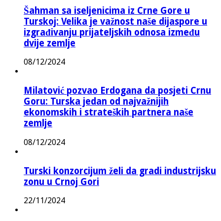
Šahman sa iseljenicima iz Crne Gore u
Turskoj: Velika je važnost naše dijaspore u
izgrađivanju prijateljskih odnosa između
dvije zemlje
08/12/2024
Milatović pozvao Erdogana da posjeti Crnu
Goru: Turska jedan od najvažnijih
ekonomskih i strateških partnera naše
zemlje
08/12/2024
Turski konzorcijum želi da gradi industrijsku
zonu u Crnoj Gori
22/11/2024