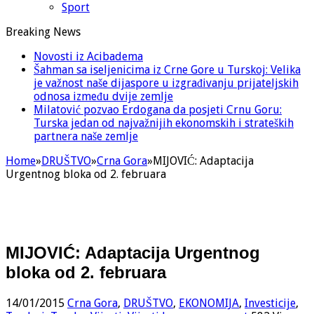
Sport
Breaking News
Novosti iz Acibadema
Šahman sa iseljenicima iz Crne Gore u Turskoj: Velika
je važnost naše dijaspore u izgrađivanju prijateljskih
odnosa između dvije zemlje
Milatović pozvao Erdogana da posjeti Crnu Goru:
Turska jedan od najvažnijih ekonomskih i strateških
partnera naše zemlje
Home
»
DRUŠTVO
»
Crna Gora
»
MIJOVIĆ: Adaptacija
Urgentnog bloka od 2. februara
MIJOVIĆ: Adaptacija Urgentnog
bloka od 2. februara
14/01/2015
Crna Gora
,
DRUŠTVO
,
EKONOMIJA
,
Investicije
,