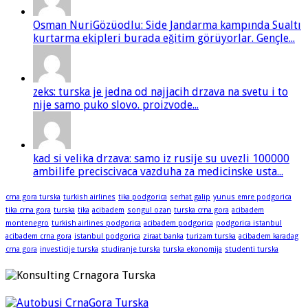
Osman NuriGözüodlu: Side Jandarma kampında Sualtı
kurtarma ekipleri burada eğitim görüyorlar. Gençle...
zeks: turska je jedna od najjacih drzava na svetu i to
nije samo puko slovo. proizvode...
kad si velika drzava: samo iz rusije su uvezli 100000
ambilife preciscivaca vazduha za medicinske usta...
crna gora turska
turkish airlines
tika podgorica
serhat galip
yunus emre podgorica
tika crna gora
turska
tika
acibadem
songul ozan
turska crna gora
acibadem
montenegro
turkish airlines podgorica
acibadem podgorica
podgorica istanbul
acibadem crna gora
istanbul podgorica
ziraat banka
turizam turska
acibadem karadag
crna gora
investicije turska
studiranje turska
turska ekonomija
studenti turska