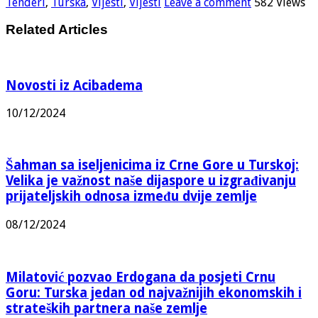
Tenderi
,
Turska
,
Vijesti
,
Vijesti
Leave a comment
582 Views
Related Articles
Novosti iz Acibadema
10/12/2024
Šahman sa iseljenicima iz Crne Gore u Turskoj:
Velika je važnost naše dijaspore u izgrađivanju
prijateljskih odnosa između dvije zemlje
08/12/2024
Milatović pozvao Erdogana da posjeti Crnu
Goru: Turska jedan od najvažnijih ekonomskih i
strateških partnera naše zemlje