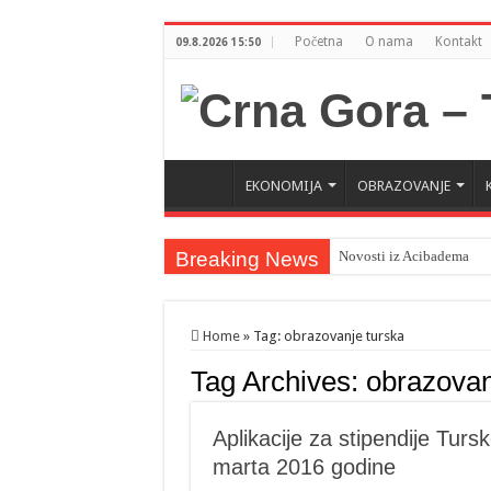
Početna
O nama
Kontakt
09.8.2026 15:50
EKONOMIJA
OBRAZOVANJE
Breaking News
Novosti iz Acibadema
Šahman sa iseljenicima iz
Milatović pozvao Erdogan
Home
»
Tag:
obrazovanje turska
Tag Archives:
obrazovan
Aplikacije za stipendije Turs
marta 2016 godine