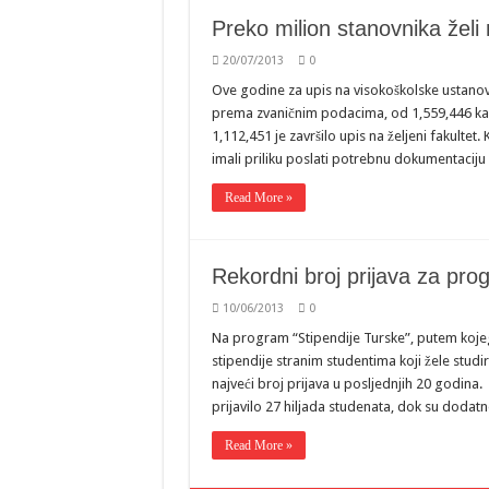
Preko milion stanovnika želi 
20/07/2013
0
Ove godine za upis na visokoškolske ustanove
prema zvaničnim podacima, od 1,559,446 kand
1,112,451 je završilo upis na željeni fakultet. K
imali priliku poslati potrebnu dokumentaci
Read More »
Rekordni broj prijava za pro
10/06/2013
0
Na program “Stipendije Turske”, putem kojeg
stipendije stranim studentima koji žele studira
najveći broj prijava u posljednjih 20 godina. N
prijavilo 27 hiljada studenata, dok su dodat
Read More »