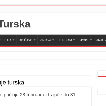
KULTURA
DRUŠTVO
ZABAVA
TURIZAM
SPORT
ANALI
 Crne Gore u Turskoj: Velika je važnost naše dijaspore u izgrađivanju prijateljski
a da posjeti Crnu Goru: Turska jedan od najvažnijih ekonomskih i strateških part
je turska
ke počinju 28 februara i trajaće do 31