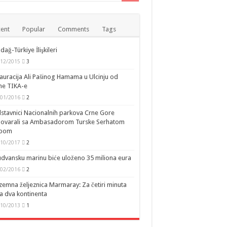
ent
Popular
Comments
Tags
dağ-Türkiye İlişkileri
/12/2015
3
auracija Ali Pašinog Hamama u Ulcinju od
ne TIKA-e
/01/2016
2
stavnici Nacionalnih parkova Crne Gore
govarali sa Ambasadorom Turske Serhatom
ipom
/10/2017
2
dvansku marinu biće uloženo 35 miliona eura
/02/2016
2
emna željeznica Marmaray: Za četiri minuta
a dva kontinenta
/10/2013
1