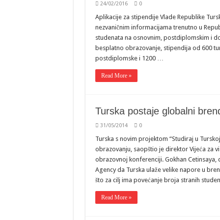
24/02/2016
0
Aplikacije za stipendije Vlade Republike Tur
nezvaničnim informacijama trenutno u Republ
studenata na osnovnim, postdiplomskim i d
besplatno obrazovanje, stipendija od 600 tur
postdiplomske i 1200 …
Read More »
Turska postaje globalni bre
31/05/2014
0
Turska s novim projektom “Studiraj u Tursk
obrazovanju, saopštio je direktor Vijeća za
obrazovnoj konferenciji. Gokhan Cetinsaya, d
Agency da Turska ulaže velike napore u brendi
što za cilj ima povećanje broja stranih stude
Read More »