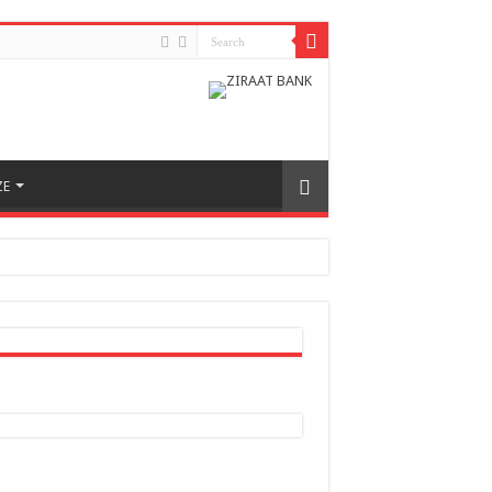
ZE
h odnosa između dvije zemlje
nera naše zemlje