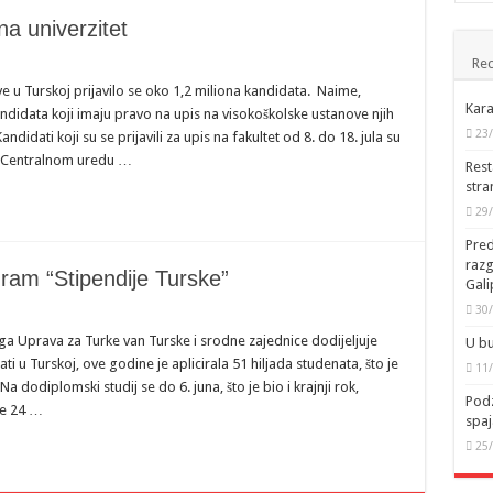
na univerzitet
Rec
 u Turskoj prijavilo se oko 1,2 miliona kandidata. Naime,
Kara
idata koji imaju pravo na upis na visokoškolske ustanove njih
23
andidati koji su se prijavili za upis na fakultet od 8. do 18. jula su
ju Centralnom uredu …
Rest
stra
29
Pred
raz
gram “Stipendije Turske”
Gal
30
a Uprava za Turke van Turske i srodne zajednice dodijeljuje
U bu
ti u Turskoj, ove godine je aplicirala 51 hiljada studenata, što je
11
a dodiplomski studij se do 6. juna, što je bio i krajnji rok,
Podz
ne 24 …
spaj
25