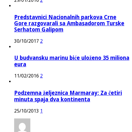
29/01/2016
2
Predstavnici Nacionalnih parkova Crne
Gore razgovarali sa Ambasadorom Turske
Serhatom Galipom
30/10/2017
2
U budvansku marinu biće uloženo 35 miliona
eura
11/02/2016
2
Podzemna željeznica Marmaray: Za četiri
minuta spaja dva kontinenta
25/10/2013
1