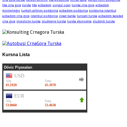
tika crna gora
turska
tika
acibadem
songul ozan
turska crna gora
acibadem
montenegro
turkish airlines podgorica
acibadem podgorica
podgorica istanbul
acibadem crna gora
istanbul podgorica
ziraat banka
turizam turska
acibadem karadag
crna gora
investicije turska
studiranje turska
turska ekonomija
studenti turska
Kursna Lista