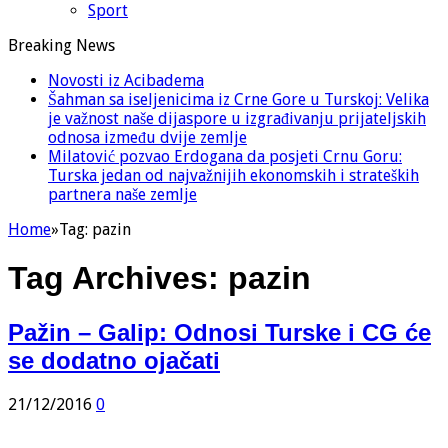
Sport
Breaking News
Novosti iz Acibadema
Šahman sa iseljenicima iz Crne Gore u Turskoj: Velika
je važnost naše dijaspore u izgrađivanju prijateljskih
odnosa između dvije zemlje
Milatović pozvao Erdogana da posjeti Crnu Goru:
Turska jedan od najvažnijih ekonomskih i strateških
partnera naše zemlje
Home
»
Tag:
pazin
Tag Archives:
pazin
Pažin – Galip: Odnosi Turske i CG će
se dodatno ojačati
21/12/2016
0