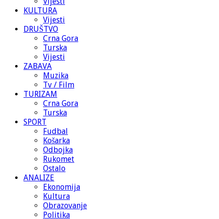
Vijesti
KULTURA
Vijesti
DRUŠTVO
Crna Gora
Turska
Vijesti
ZABAVA
Muzika
Tv / Film
TURIZAM
Crna Gora
Turska
SPORT
Fudbal
Košarka
Odbojka
Rukomet
Ostalo
ANALIZE
Ekonomija
Kultura
Obrazovanje
Politika