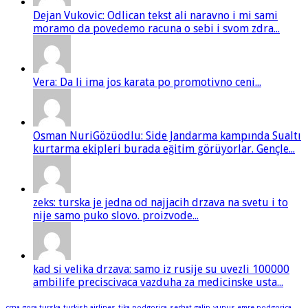
Dejan Vukovic: Odlican tekst ali naravno i mi sami
moramo da povedemo racuna o sebi i svom zdra...
Vera: Da li ima jos karata po promotivno ceni...
Osman NuriGözüodlu: Side Jandarma kampında Sualtı
kurtarma ekipleri burada eğitim görüyorlar. Gençle...
zeks: turska je jedna od najjacih drzava na svetu i to
nije samo puko slovo. proizvode...
kad si velika drzava: samo iz rusije su uvezli 100000
ambilife preciscivaca vazduha za medicinske usta...
crna gora turska
turkish airlines
tika podgorica
serhat galip
yunus emre podgorica