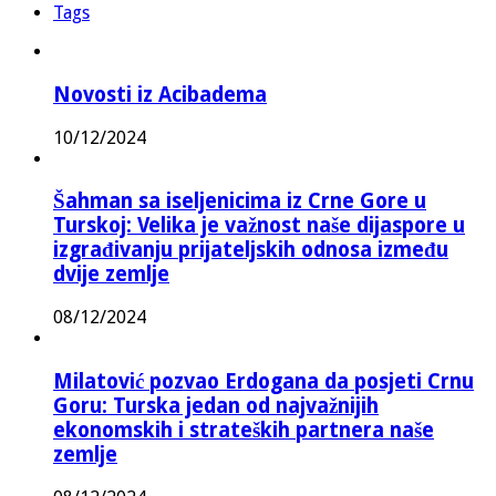
Tags
Novosti iz Acibadema
10/12/2024
Šahman sa iseljenicima iz Crne Gore u
Turskoj: Velika je važnost naše dijaspore u
izgrađivanju prijateljskih odnosa između
dvije zemlje
08/12/2024
Milatović pozvao Erdogana da posjeti Crnu
Goru: Turska jedan od najvažnijih
ekonomskih i strateških partnera naše
zemlje