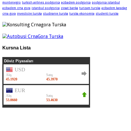
montenegro
turkish airlines podgorica
acibadem podgorica
podgorica istanbul
acibadem crna gora
istanbul podgorica
ziraat banka
turizam turska
acibadem karadag
crna gora
investicije turska
studiranje turska
turska ekonomija
studenti turska
Kursna Lista