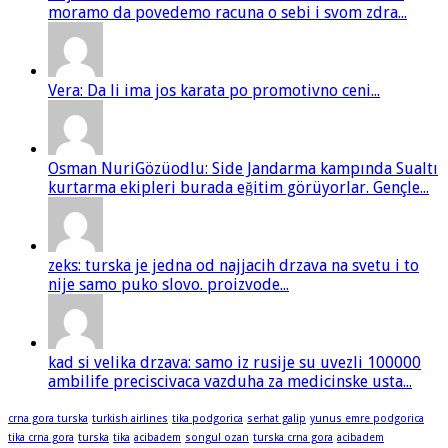
moramo da povedemo racuna o sebi i svom zdra...
Vera: Da li ima jos karata po promotivno ceni...
Osman NuriGözüodlu: Side Jandarma kampında Sualtı
kurtarma ekipleri burada eğitim görüyorlar. Gençle...
zeks: turska je jedna od najjacih drzava na svetu i to
nije samo puko slovo. proizvode...
kad si velika drzava: samo iz rusije su uvezli 100000
ambilife preciscivaca vazduha za medicinske usta...
crna gora turska
turkish airlines
tika podgorica
serhat galip
yunus emre podgorica
tika crna gora
turska
tika
acibadem
songul ozan
turska crna gora
acibadem