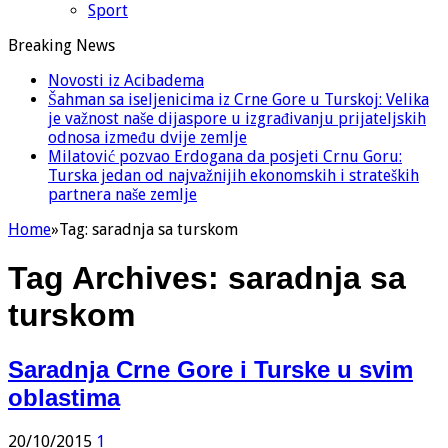
Sport
Breaking News
Novosti iz Acibadema
Šahman sa iseljenicima iz Crne Gore u Turskoj: Velika
je važnost naše dijaspore u izgrađivanju prijateljskih
odnosa između dvije zemlje
Milatović pozvao Erdogana da posjeti Crnu Goru:
Turska jedan od najvažnijih ekonomskih i strateških
partnera naše zemlje
Home
»
Tag:
saradnja sa turskom
Tag Archives:
saradnja sa
turskom
Saradnja Crne Gore i Turske u svim
oblastima
20/10/2015
1