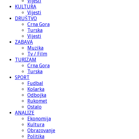
Vijesti
KULTURA
Vijesti
DRUŠTVO
Crna Gora
Turska
Vijesti
ZABAVA
Muzika
Tv / Film
TURIZAM
Crna Gora
Turska
SPORT
Fudbal
Košarka
Odbojka
Rukomet
Ostalo
ANALIZE
Ekonomija
Kultura
Obrazovanje
Politika