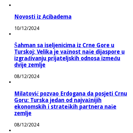
Novosti iz Acibadema
10/12/2024
Šahman sa iseljenicima iz Crne Gore u
Turskoj: Velika je važnost naše dijaspore u
izgrađivanju prijateljskih odnosa između
dvije zemlje
08/12/2024
Milatović pozvao Erdogana da posjeti Crnu
Goru: Turska jedan od najvažnijih
ekonomskih i strateških partnera naše
zemlje
08/12/2024