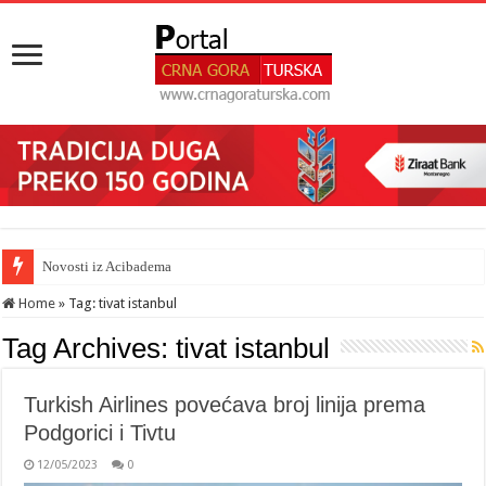
Novosti iz Acibadema
Šahman sa iseljenicima iz Crne Gore u Turskoj: Velika je važnost naše dija
Home
»
Tag:
tivat istanbul
Tag Archives:
tivat istanbul
Turkish Airlines povećava broj linija prema
Podgorici i Tivtu
12/05/2023
0