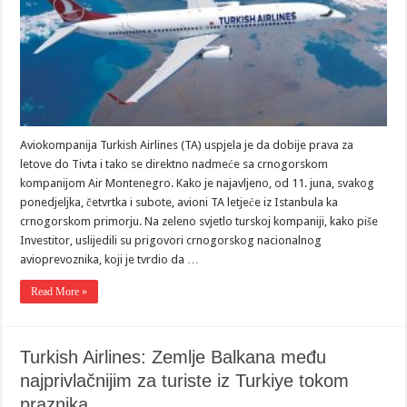
Aviokompanija Turkish Airlines (TA) uspjela je da dobije prava za
letove do Tivta i tako se direktno nadmeće sa crnogorskom
kompanijom Air Montenegro. Kako je najavljeno, od 11. juna, svakog
ponedjeljka, četvrtka i subote, avioni TA letjeće iz Istanbula ka
crnogorskom primorju. Na zeleno svjetlo turskoj kompaniji, kako piše
Investitor, uslijedili su prigovori crnogorskog nacionalnog
avioprevoznika, koji je tvrdio da …
Read More »
Turkish Airlines: Zemlje Balkana među
najprivlačnijim za turiste iz Turkiye tokom
praznika