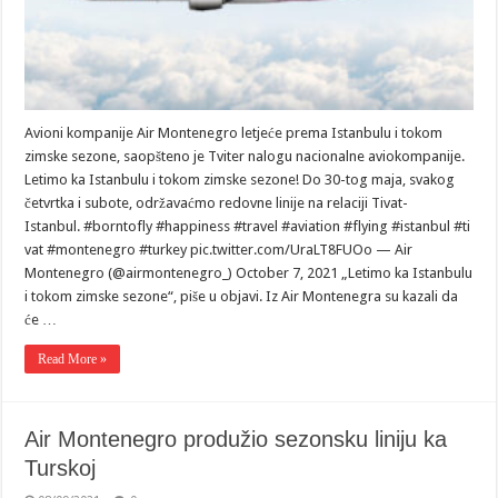
Avioni kompanije Air Montenegro letjeće prema Istanbulu i tokom
zimske sezone, saopšteno je Tviter nalogu nacionalne aviokompanije.
Letimo ka Istanbulu i tokom zimske sezone! Do 30-tog maja, svakog
četvrtka i subote, održavaćmo redovne linije na relaciji Tivat-
Istanbul. #borntofly #happiness #travel #aviation #flying #istanbul #ti
vat #montenegro #turkey pic.twitter.com/UraLT8FUOo — Air
Montenegro (@airmontenegro_) October 7, 2021 „Letimo ka Istanbulu
i tokom zimske sezone“, piše u objavi. Iz Air Montenegra su kazali da
će …
Read More »
Air Montenegro produžio sezonsku liniju ka
Turskoj