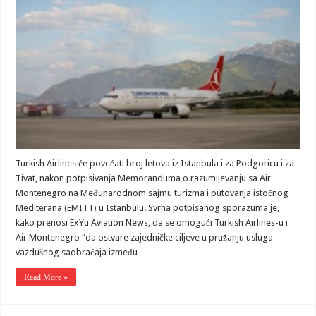
Turkish Airlines će povećati broj letova iz Istanbula i za Podgoricu i za
Tivat, nakon potpisivanja Memoranduma o razumijevanju sa Air
Montenegro na Međunarodnom sajmu turizma i putovanja istočnog
Mediterana (EMITT) u Istanbulu. Svrha potpisanog sporazuma je,
kako prenosi ExYu Aviation News, da se omogući Turkish Airlines-u i
Air Montenegro “da ostvare zajedničke ciljeve u pružanju usluga
vazdušnog saobraćaja između …
Read More »