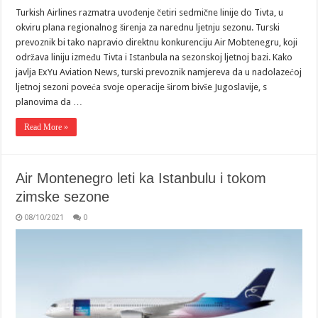
Turkish Airlines razmatra uvođenje četiri sedmične linije do Tivta, u
okviru plana regionalnog širenja za narednu ljetnju sezonu. Turski
prevoznik bi tako napravio direktnu konkurenciju Air Mobtenegru, koji
održava liniju između Tivta i Istanbula na sezonskoj ljetnoj bazi. Kako
javlja ExYu Aviation News, turski prevoznik namjereva da u nadolazećoj
ljetnoj sezoni poveća svoje operacije širom bivše Jugoslavije, s
planovima da …
Read More »
Air Montenegro leti ka Istanbulu i tokom
zimske sezone
08/10/2021
0