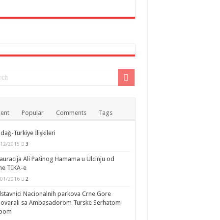
ent
Popular
Comments
Tags
dağ-Türkiye İlişkileri
/12/2015
3
auracija Ali Pašinog Hamama u Ulcinju od
ne TIKA-e
/01/2016
2
stavnici Nacionalnih parkova Crne Gore
govarali sa Ambasadorom Turske Serhatom
ipom