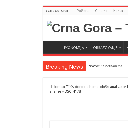
Početna
O nama
Kontakt
07.8.2026 23:28
EKONOMIJA
OBRAZOVANJE
Breaking News
Novosti iz Acibadema
Šahman sa iseljenicima iz
Milatović pozvao Erdogan
Home
»
TIKA donirala hematološki analizator bo
analize
»
DSC_4178