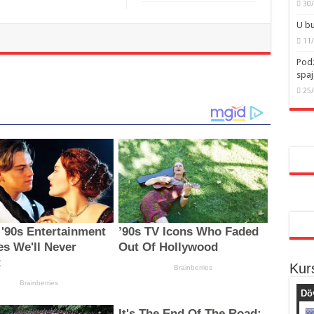
30
U bu
11
Podz
spaj
25
Kur