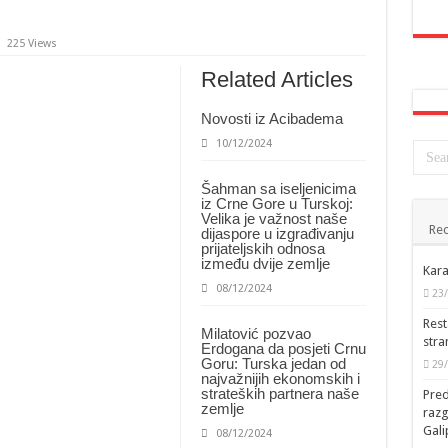
225 Views
Related Articles
Novosti iz Acibadema
10/12/2024
Šahman sa iseljenicima
iz Crne Gore u Turskoj:
Velika je važnost naše
Rec
dijaspore u izgrađivanju
prijateljskih odnosa
između dvije zemlje
Kara
08/12/2024
23
Rest
Milatović pozvao
stra
Erdogana da posjeti Crnu
Goru: Turska jedan od
29
najvažnijih ekonomskih i
strateških partnera naše
Pred
zemlje
raz
Gal
08/12/2024