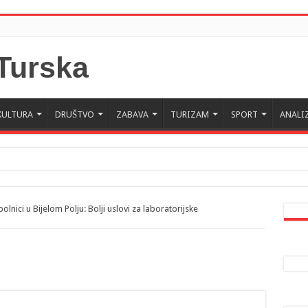
KULTURA
DRUŠTVO
ZABAVA
TURIZAM
SPORT
ANALI
 Crne Gore u Turskoj: Velika je važnost naše dijaspore u izgrađivanju prijateljski
a da posjeti Crnu Goru: Turska jedan od najvažnijih ekonomskih i strateških part
lnici u Bijelom Polju: Bolji uslovi za laboratorijske