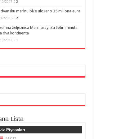
/10/2017
2
dvansku marinu biće uloženo 35 miliona eura
/02/2016
2
emna željeznica Marmaray: Za četiri minuta
a dva kontinenta
/10/2013
1
sna Lista