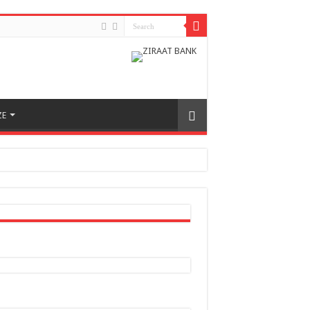
ZE
h odnosa između dvije zemlje
nera naše zemlje