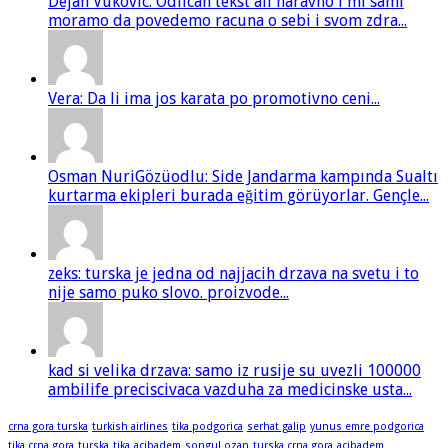
Dejan Vukovic: Odlican tekst ali naravno i mi sami
moramo da povedemo racuna o sebi i svom zdra...
Vera: Da li ima jos karata po promotivno ceni...
Osman NuriGözüodlu: Side Jandarma kampında Sualtı
kurtarma ekipleri burada eğitim görüyorlar. Gençle...
zeks: turska je jedna od najjacih drzava na svetu i to
nije samo puko slovo. proizvode...
kad si velika drzava: samo iz rusije su uvezli 100000
ambilife preciscivaca vazduha za medicinske usta...
crna gora turska
turkish airlines
tika podgorica
serhat galip
yunus emre podgorica
tika crna gora
turska
tika
acibadem
songul ozan
turska crna gora
acibadem