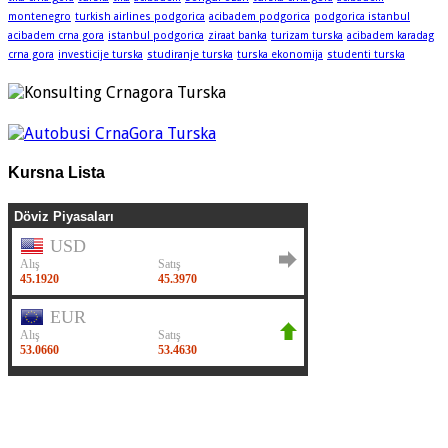
montenegro
turkish airlines podgorica
acibadem podgorica
podgorica istanbul
acibadem crna gora
istanbul podgorica
ziraat banka
turizam turska
acibadem karadag
crna gora
investicije turska
studiranje turska
turska ekonomija
studenti turska
Kursna Lista