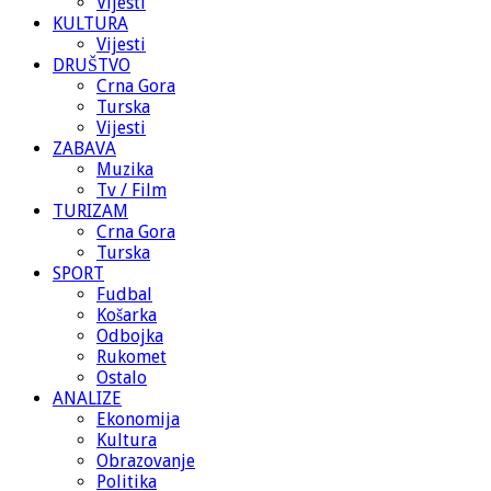
Vijesti
KULTURA
Vijesti
DRUŠTVO
Crna Gora
Turska
Vijesti
ZABAVA
Muzika
Tv / Film
TURIZAM
Crna Gora
Turska
SPORT
Fudbal
Košarka
Odbojka
Rukomet
Ostalo
ANALIZE
Ekonomija
Kultura
Obrazovanje
Politika