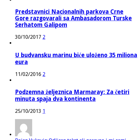
Predstavnici Nacionalnih parkova Crne
Gore razgovarali sa Ambasadorom Turske
Serhatom Galipom
30/10/2017
2
U budvansku marinu biće uloženo 35 miliona
eura
11/02/2016
2
Podzemna željeznica Marmaray: Za četiri
minuta spaja dva kontinenta
25/10/2013
1