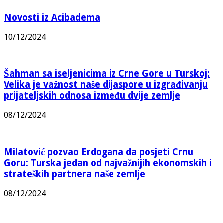
Novosti iz Acibadema
10/12/2024
Šahman sa iseljenicima iz Crne Gore u Turskoj:
Velika je važnost naše dijaspore u izgrađivanju
prijateljskih odnosa između dvije zemlje
08/12/2024
Milatović pozvao Erdogana da posjeti Crnu
Goru: Turska jedan od najvažnijih ekonomskih i
strateških partnera naše zemlje
08/12/2024