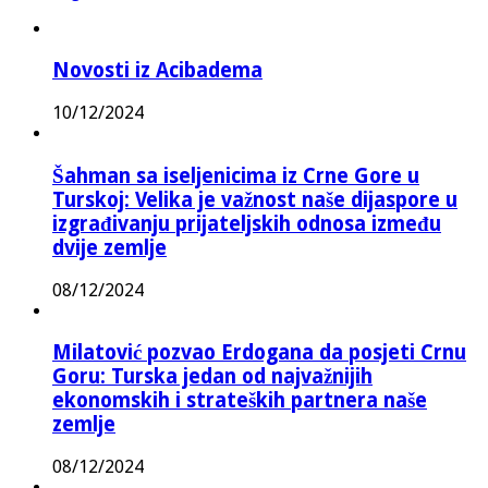
Novosti iz Acibadema
10/12/2024
Šahman sa iseljenicima iz Crne Gore u
Turskoj: Velika je važnost naše dijaspore u
izgrađivanju prijateljskih odnosa između
dvije zemlje
08/12/2024
Milatović pozvao Erdogana da posjeti Crnu
Goru: Turska jedan od najvažnijih
ekonomskih i strateških partnera naše
zemlje
08/12/2024