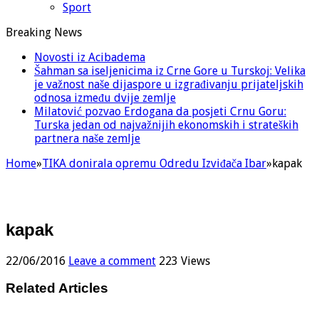
Sport
Breaking News
Novosti iz Acibadema
Šahman sa iseljenicima iz Crne Gore u Turskoj: Velika
je važnost naše dijaspore u izgrađivanju prijateljskih
odnosa između dvije zemlje
Milatović pozvao Erdogana da posjeti Crnu Goru:
Turska jedan od najvažnijih ekonomskih i strateških
partnera naše zemlje
Home
»
TIKA donirala opremu Odredu Izviđača Ibar
»
kapak
kapak
22/06/2016
Leave a comment
223 Views
Related Articles