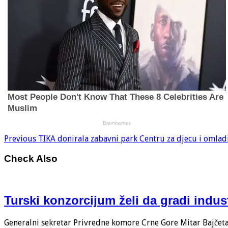
Previous
TIKA donirala zabavni park Centru za djecu i omlad
Check Also
Turski konzorcijum želi da gradi indus
Generalni sekretar Privredne komore Crne Gore Mitar Bajčeta i