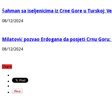
Šahman sa iseljenicima iz Crne Gore u Turskoj: Vel
08/12/2024
Milatović pozvao Erdogana da posjeti Crnu Goru: 
08/12/2024
Share