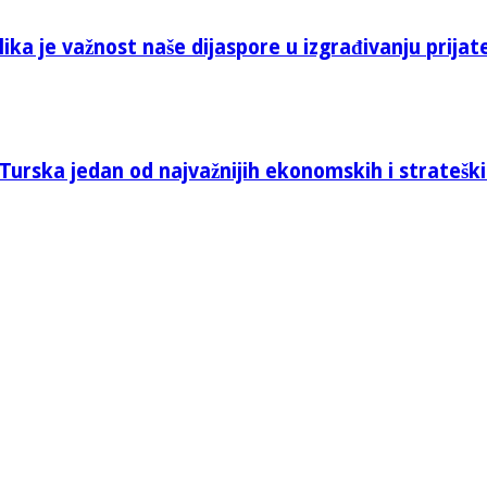
ika je važnost naše dijaspore u izgrađivanju prijat
Turska jedan od najvažnijih ekonomskih i stratešk