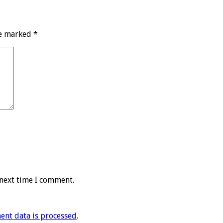
re marked
*
 next time I comment.
nt data is processed
.