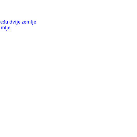
među dvije zemlje
emlje