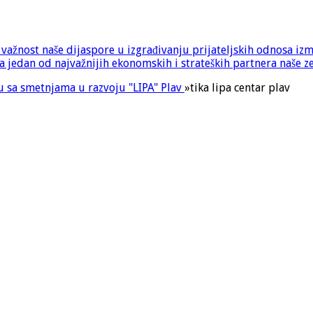
e važnost naše dijaspore u izgrađivanju prijateljskih odnosa iz
 jedan od najvažnijih ekonomskih i strateških partnera naše z
u sa smetnjama u razvoju "LIPA" Plav
»
tika lipa centar plav