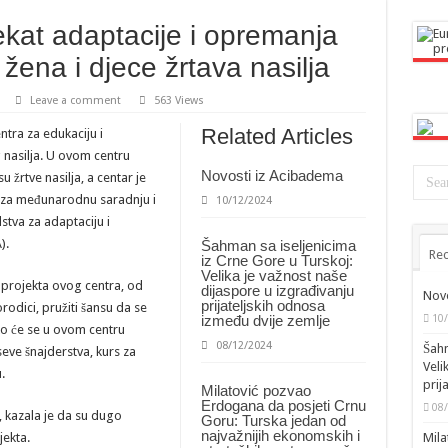
jekat adaptacije i opremanja
žena i djece žrtava nasilja
Leave a comment
563 Views
Related Articles
tra za edukaciju i
 nasilja. U ovom centru
Novosti iz Acibadema
 žrtve nasilja, a centar je
e za međunarodnu saradnju i
10/12/2024
stva za adaptaciju i
).
Šahman sa iseljenicima
Rec
iz Crne Gore u Turskoj:
Velika je važnost naše
c projekta ovog centra, od
dijaspore u izgrađivanju
Novo
prijateljskih odnosa
rodici, pružiti šansu da se
između dvije zemlje
10
ko će se u ovom centru
08/12/2024
Šahm
rseve šnajderstva, kurs za
Veli
.
prij
Milatović pozvao
Erdogana da posjeti Crnu
08
, kazala je da su dugo
Goru: Turska jedan od
najvažnijih ekonomskih i
jekta.
Mila