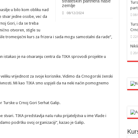
strateških partnera naše
Turs
zemlje
part
asilje u bilo kom obliku nad
08/12/2024
08
e stvar jedne osobe, već da
noj Gori, i da se treba
Turs
Crno
anično otvoren, stigle su
šile tromesječni kurs za frizera i sada mogu samostalni da rade“,
22
Nikš
20
 istakao je na otvaranju centra da TIKA sprovodi projekte u
 veliku vrijednost za svoje korisnike. Vidimo da Crnogorski ženski
aktivnosti. Mi kao TIKA smo uspjeli da na neki način pomognemo
 Turske u Crnoj Gori Serhat Galip.
 stvari. TIKA predstavlja našu ruku prijateljstva u ime Vlade i
damo podršku ovoj organizaciji“, kazao je Galip.
Kur