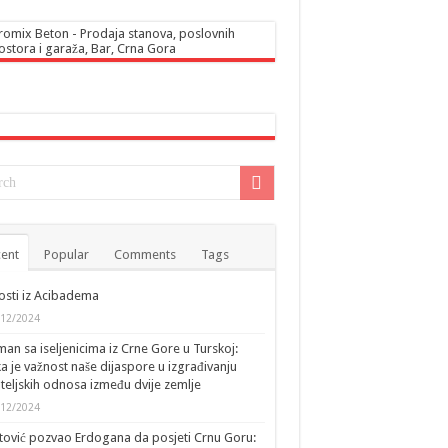
ent
Popular
Comments
Tags
sti iz Acibadema
/12/2024
an sa iseljenicima iz Crne Gore u Turskoj:
ka je važnost naše dijaspore u izgrađivanju
ateljskih odnosa između dvije zemlje
/12/2024
tović pozvao Erdogana da posjeti Crnu Goru: