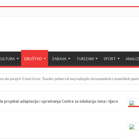
KULTURA
DRUŠTVO
ZABAVA
TURIZAM
SPORT
ANALIZ
a da posjeti Crnu Goru: Turska jedan od najvažnijih ekonomskih i strateških part
ala projekat adaptacije i opremanja Centra za edukaciju žena i djece