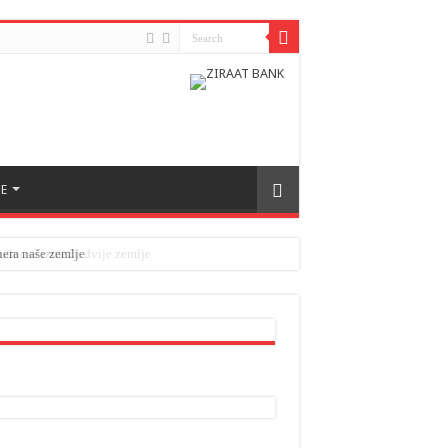
E
nera naše zemlje