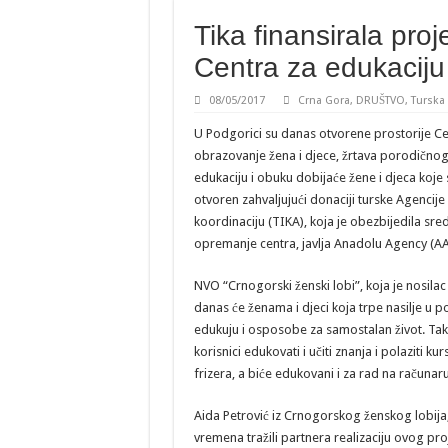
Tika finansirala pro
Centra za edukaciju 
08/05/2017
Crna Gora
,
DRUŠTVO
,
Turska
U Podgorici su danas otvorene prostorije Cen
obrazovanje žena i djece, žrtava porodičnog
edukaciju i obuku dobijaće žene i djeca koje su
otvoren zahvaljujući donaciji turske Agencij
koordinaciju (TIKA), koja je obezbijedila sred
opremanje centra, javlja Anadolu Agency (AA
NVO “Crnogorski ženski lobi”, koja je nosila
danas će ženama i djeci koja trpe nasilje u po
edukuju i osposobe za samostalan život. Ta
korisnici edukovati i učiti znanja i polaziti ku
frizera, a biće edukovani i za rad na računaru
Aida Petrović iz Crnogorskog ženskog lobija
vremena tražili partnera realizaciju ovog pro