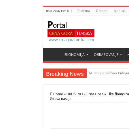
Početna
O nama
Kontakt
08.8.2026 11:10
EKONOMIJA
OBRAZOVANJE
Breaking News
Milatović pozvao Erdogan
Home
»
DRUŠTVO
»
Crna Gora
»
Tika finansir
žrtava nasilja