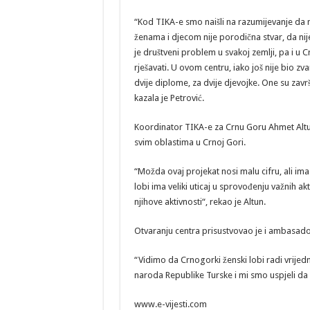
“Kod TIKA-e smo naišli na razumijevanje da n
ženama i djecom nije porodična stvar, da nij
je društveni problem u svakoj zemlji, pa i u Cr
rješavati. U ovom centru, iako još nije bio zv
dvije diplome, za dvije djevojke. One su zavr
kazala je Petrović.
Koordinator TIKA-e za Crnu Goru Ahmet Altun
svim oblastima u Crnoj Gori.
“Možda ovaj projekat nosi malu cifru, ali ima
lobi ima veliki uticaj u sprovođenju važnih 
njihove aktivnosti“, rekao je Altun.
Otvaranju centra prisustvovao je i ambasador
“Vidimo da Crnogorki ženski lobi radi vrijedne
naroda Republike Turske i mi smo uspjeli da 
www.e-vijesti.com