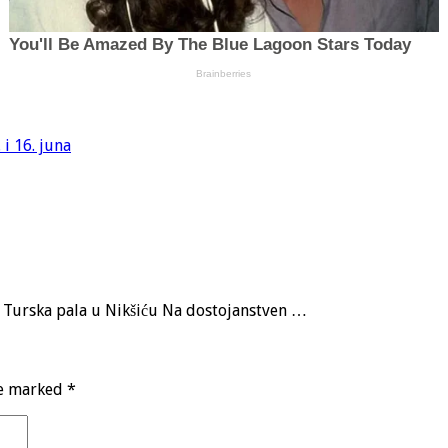
i 16. juna
a, Turska pala u Nikšiću Na dostojanstven …
re marked
*