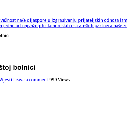
e važnost naše dijaspore u izgrađivanju prijateljskih odnosa iz
 jedan od najvažnijih ekonomskih i strateških partnera naše z
lnici
toj bolnici
Vijesti
Leave a comment
999 Views