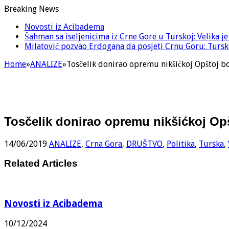
Breaking News
Novosti iz Acibadema
Šahman sa iseljenicima iz Crne Gore u Turskoj: Velika j
Milatović pozvao Erdogana da posjeti Crnu Goru: Turska
Home
»
ANALIZE
»
Tosčelik donirao opremu nikšićkoj Opštoj bo
Tosčelik donirao opremu nikšićkoj Opš
14/06/2019
ANALIZE
,
Crna Gora
,
DRUŠTVO
,
Politika
,
Turska
,
Related Articles
Novosti iz Acibadema
10/12/2024