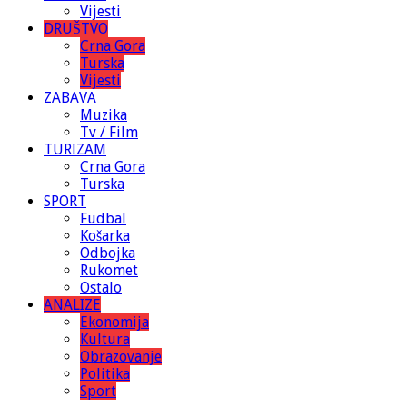
Vijesti
DRUŠTVO
Crna Gora
Turska
Vijesti
ZABAVA
Muzika
Tv / Film
TURIZAM
Crna Gora
Turska
SPORT
Fudbal
Košarka
Odbojka
Rukomet
Ostalo
ANALIZE
Ekonomija
Kultura
Obrazovanje
Politika
Sport