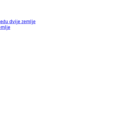
među dvije zemlje
emlje