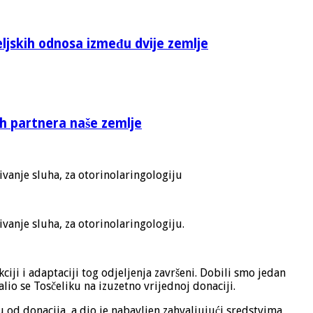
eljskih odnosa između dvije zemlje
ih partnera naše zemlje
ivanje sluha, za otorinolaringologiju
ivanje sluha, za otorinolaringologiju.
i i adaptaciji tog odjeljenja završeni. Dobili smo jedan
io se Tosčeliku na izuzetno vrijednoj donaciji.
 od donacija, a dio je nabavljen zahvaljujući sredstvima