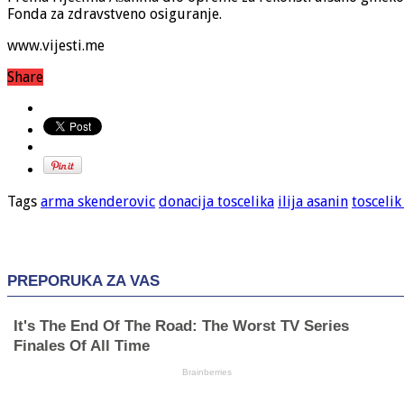
Fonda za zdravstveno osiguranje.
www.vijesti.me
Share
Tags
arma skenderovic
donacija toscelika
ilija asanin
toscelik