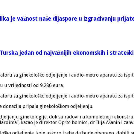
ika je važnost naše dijaspore u izgrađivanju prijat
Turska jedan od najvažnijih ekonomskih i stratešk
zatoru za ginekološko odjeljenje i audio-metro aparatu za ispit
ju u vrijednosti od 9.286 eura.
zatoru za ginekološko odjeljenje i audio-metro aparatu za ispit
je donacija pripala ginekološkom odjeljenju.
jenju ginekologije, dok su radovi na kompletnoj rekonstrukcij
ma”, kazao je direktor Opšte bolnice, dr Ilija Ašanin i zahval
ško odjeljenje, koje uskoro treba da bude otvoreno, dobili su