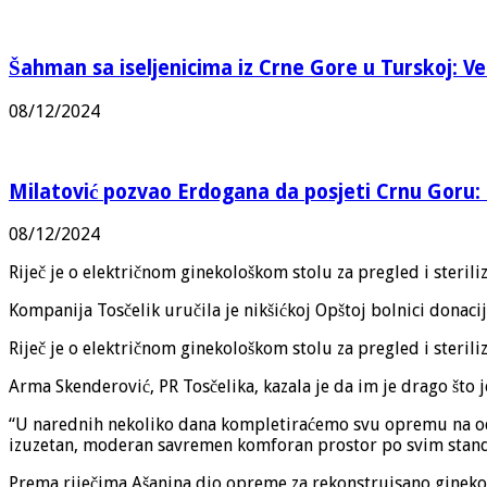
Šahman sa iseljenicima iz Crne Gore u Turskoj: Vel
08/12/2024
Milatović pozvao Erdogana da posjeti Crnu Goru: 
08/12/2024
Riječ je o električnom ginekološkom stolu za pregled i sterili
Kompanija Tosčelik uručila je nikšićkoj Opštoj bolnici donaci
Riječ je o električnom ginekološkom stolu za pregled i sterili
Arma Skenderović, PR Tosčelika, kazala je da im je drago što 
“U narednih nekoliko dana kompletiraćemo svu opremu na odjel
izuzetan, moderan savremen komforan prostor po svim standardi
Prema riječima Ašanina dio opreme za rekonstruisano ginekolo