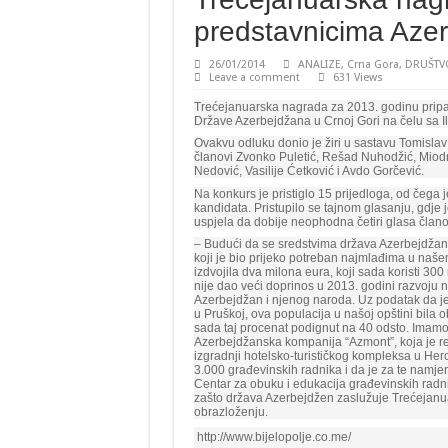
predstavnicima Azer
26/01/2014
ANALIZE
,
Crna Gora
,
DRUŠTV
Leave a comment
631 Views
Trećejanuarska nagrada za 2013. godinu pripal
Države Azerbejdžana u Crnoj Gori na čelu sa I
Ovakvu odluku donio je žiri u sastavu Tomislav
članovi Zvonko Puletić, Rešad Nuhodžić, Miod
Nedović, Vasilije Ćetković i Avdo Gorčević.
Na konkurs je pristiglo 15 prijedloga, od čega 
kandidata. Pristupilo se tajnom glasanju, gdj
uspjela da dobije neophodna četiri glasa članov
– Budući da se sredstvima država Azerbejdžan i
koji je bio prijeko potreban najmlađima u našem
izdvojila dva milona eura, koji sada koristi 30
nije dao veći doprinos u 2013. godini razvoju
Azerbejdžan i njenog naroda. Uz podatak da je 
u Pruškoj, ova populacija u našoj opštini bila
sada taj procenat podignut na 40 odsto. Imam
Azerbejdžanska kompanija “Azmont”, koja je re
izgradnji hotelsko-turističkog kompleksa u Her
3.000 građevinskih radnika i da je za te namje
Centar za obuku i edukacija građevinskih radni
zašto država Azerbejdžen zaslužuje Trećejanu
obrazloženju.
http://www.bijelopolje.co.me/