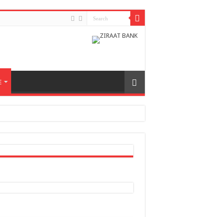
E
h odnosa između dvije zemlje
nera naše zemlje