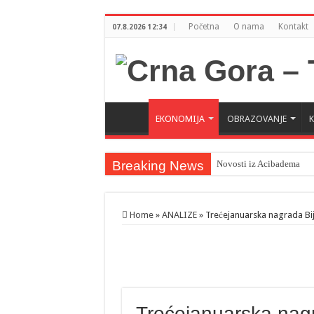
Početna
O nama
Kontakt
07.8.2026 12:34
EKONOMIJA
OBRAZOVANJE
Breaking News
Novosti iz Acibadema
Šahman sa iseljenicima iz
Milatović pozvao Erdogan
Home
»
ANALIZE
»
Trećejanuarska nagrada Bij
Trećejanuarska nagr