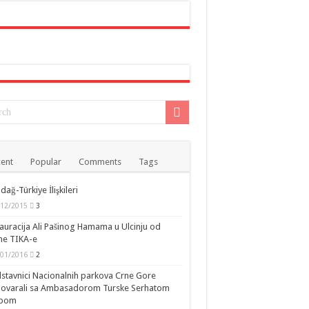
ent
Popular
Comments
Tags
dağ-Türkiye İlişkileri
/12/2015
3
auracija Ali Pašinog Hamama u Ulcinju od
ne TIKA-e
/01/2016
2
stavnici Nacionalnih parkova Crne Gore
govarali sa Ambasadorom Turske Serhatom
ipom