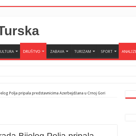
KULTURA
DRUŠTVO
ZABAVA
TURIZAM
SPORT
ANALIZ
 Crne Gore u Turskoj: Velika je važnost naše dijaspore u izgrađivanju prijateljski
a da posjeti Crnu Goru: Turska jedan od najvažnijih ekonomskih i strateških part
elog Polja pripala predstavnicima Azerbejdžana u Crnoj Gori
ada Bijelog Polja pripala