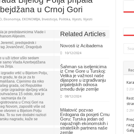
bejdžana u Crnoj Gori
O
,
Ekonomija
,
EKONOMIJA
,
Investicije
,
Politika
,
Vijesti
,
Vijesti
a je predstavnicima Vlade i
Related Articles
lhanom Alijevim.
 Jeremić, predsjednik i
Novosti iz Acibadema
rag Jovančević, Dragoljub
10/12/2024
je u uži izbor ušlo sedam
e je samo Vlada Azerbejdžana
Šahman sa iseljenicima
a žirija.
Rec
iz Crne Gore u Turskoj:
zgradio vrtić u Bijelom Polju,
Velika je važnost naše
 gradu, te da je za to
dijaspore u izgrađivanju
0 mališana. Cijenimo da niko
Kara
prijateljskih odnosa
 našeg grada, od Republike
između dvije zemlje
23
prije izgradnje dječjeg vrtića
 obuhvaćena 15 odsto, dok je
08/12/2024
Rest
o saznanja da će
gistrovana u Crnoj Gori na
stra
ceg Novom, zaposliti više od
Milatović pozvao
29
ne otvoren u Bijelom Polju
Erdogana da posjeti Crnu
ka. To su sve dodatni razlozi
Goru: Turska jedan od
arsku nagradu, kaže se
Pred
najvažnijih ekonomskih i
raz
strateških partnera naše
Gal
zemlje