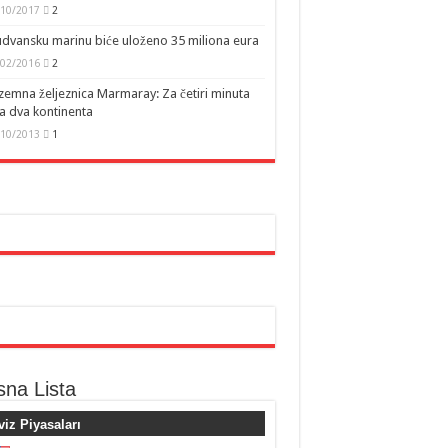
/10/2017
2
dvansku marinu biće uloženo 35 miliona eura
/02/2016
2
emna željeznica Marmaray: Za četiri minuta
a dva kontinenta
/10/2013
1
sna Lista