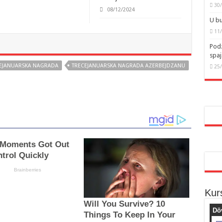
30
08/12/2024
U bu
11
Podz
spaj
EJANUARSKA NAGRADA
TRECEJANUARSKA NAGRADA AZERBEJDZANU
25
Kur