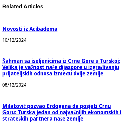
Related Articles
Novosti iz Acibadema
10/12/2024
Šahman sa iseljenicima iz Crne Gore u Turskoj:
Velika je važnost naše dijaspore u izgrađivanju
prijateljskih odnosa između dvije zemlje
08/12/2024
Milatović pozvao Erdogana da posjeti Crnu
Goru: Turska jedan od najvažnijih ekonomskih i
strateških partnera naše zemlje