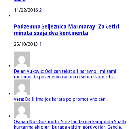
11/02/2016
2
Podzemna željeznica Marmaray: Za četiri
minuta spaja dva kontinenta
25/10/2013
1
Dejan Vukovic: Odlican tekst ali naravno i mi sami
moramo da povedemo racuna o sebi i svom zdra...
Vera: Da li ima jos karata po promotivno ceni...
Osman NuriGözüodlu: Side Jandarma kampında Sualtı
kurtarma ekipleri burada eğitim görüyorlar. Gençle...