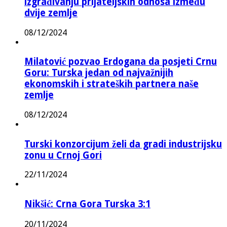
izgrađivanju prijateljskih odnosa između
dvije zemlje
08/12/2024
Milatović pozvao Erdogana da posjeti Crnu
Goru: Turska jedan od najvažnijih
ekonomskih i strateških partnera naše
zemlje
08/12/2024
Turski konzorcijum želi da gradi industrijsku
zonu u Crnoj Gori
22/11/2024
Nikšić: Crna Gora Turska 3:1
20/11/2024