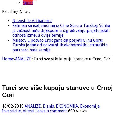
Sport
Breaking News
Novosti iz Acibadema
Šahman sa iseljenicima iz Crne Gore u Turskoj: Velika
je važnost naše dijaspore u izgrađivanju prijateljskih
odnosa između dvije zemlje
Milatović pozvao Erdogana da posjeti Crnu Goru:
Turska jedan od najvažnijih ekonomskih i strateških
partnera naše zemlje
Home
»
ANALIZE
»
Turci sve više kupuju stanove u Crnoj Gori
Turci sve više kupuju stanove u Crnoj
Gori
16/02/2018
ANALIZE
,
Biznis
,
EKONOMIJA
,
Ekonomija
,
Investicije
,
Vijesti
Leave a comment
609 Views