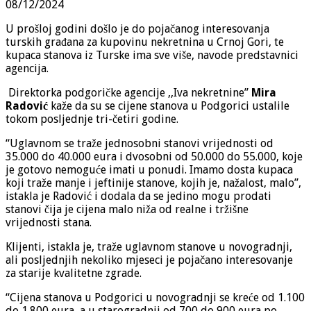
08/12/2024
U prošloj godini došlo je do pojačanog interesovanja
turskih građana za kupovinu nekretnina u Crnoj Gori, te
kupaca stanova iz Turske ima sve više, navode predstavnici
agencija.
Direktorka podgoričke agencije ,,Iva nekretnine”
Mira
Radović
kaže da su se cijene stanova u Podgorici ustalile
tokom posljednje tri-četiri godine.
“Uglavnom se traže jednosobni stanovi vrijednosti od
35.000 do 40.000 eura i dvosobni od 50.000 do 55.000, koje
je gotovo nemoguće imati u ponudi. Imamo dosta kupaca
koji traže manje i jeftinije stanove, kojih je, nažalost, malo”,
istakla je Radović i dodala da se jedino mogu prodati
stanovi čija je cijena malo niža od realne i tržišne
vrijednosti stana.
Klijenti, istakla je, traže uglavnom stanove u novogradnji,
ali posljednjih nekoliko mjeseci je pojačano interesovanje
za starije kvalitetne zgrade.
“Cijena stanova u Podgorici u novogradnji se kreće od 1.100
do 1.800 eura, a u starogradnji od 700 do 900 eura po