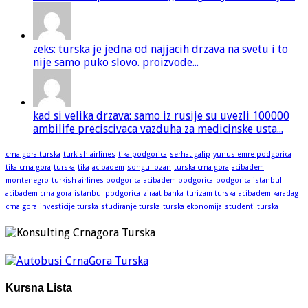
zeks: turska je jedna od najjacih drzava na svetu i to
nije samo puko slovo. proizvode...
kad si velika drzava: samo iz rusije su uvezli 100000
ambilife preciscivaca vazduha za medicinske usta...
crna gora turska
turkish airlines
tika podgorica
serhat galip
yunus emre podgorica
tika crna gora
turska
tika
acibadem
songul ozan
turska crna gora
acibadem
montenegro
turkish airlines podgorica
acibadem podgorica
podgorica istanbul
acibadem crna gora
istanbul podgorica
ziraat banka
turizam turska
acibadem karadag
crna gora
investicije turska
studiranje turska
turska ekonomija
studenti turska
Kursna Lista