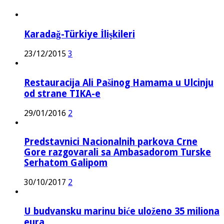
Karadağ-Türkiye İlişkileri
23/12/2015
3
Restauracija Ali Pašinog Hamama u Ulcinju
od strane TIKA-e
29/01/2016
2
Predstavnici Nacionalnih parkova Crne
Gore razgovarali sa Ambasadorom Turske
Serhatom Galipom
30/10/2017
2
U budvansku marinu biće uloženo 35 miliona
eura