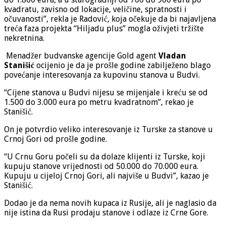
kvadratu, zavisno od lokacije, veličine, spratnosti i
očuvanosti”, rekla je Radović, koja očekuje da bi najavljena
treća faza projekta “Hiljadu plus” mogla oživjeti tržište
nekretnina.
Menadžer budvanske agencije Gold agent
Vladan
Stanišić
ocijenio je da je prošle godine zabilježeno blago
povećanje interesovanja za kupovinu stanova u Budvi.
“Cijene stanova u Budvi nijesu se mijenjale i kreću se od
1.500 do 3.000 eura po metru kvadratnom”, rekao je
Stanišić.
On je potvrdio veliko interesovanje iz Turske za stanove u
Crnoj Gori od prošle godine.
“U Crnu Goru počeli su da dolaze klijenti iz Turske, koji
kupuju stanove vrijednosti od 50.000 do 70.000 eura.
Kupuju u cijeloj Crnoj Gori, ali najviše u Budvi”, kazao je
Stanišić.
Dodao je da nema novih kupaca iz Rusije, ali je naglasio da
nije istina da Rusi prodaju stanove i odlaze iz Crne Gore.