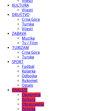
Vijesti
KULTURA
Vijesti
DRUŠTVO
Crna Gora
Turska
Vijesti
ZABAVA
Muzika
Tv / Film
TURIZAM
Crna Gora
Turska
SPORT
Fudbal
Košarka
Odbojka
Rukomet
Ostalo
ANALIZE
Ekonomija
Kultura
Obrazovanje
Politika