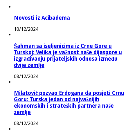
Novosti iz Acibadema
10/12/2024
Šahman sa iseljenicima iz Crne Gore u
Turskoj: Velika je važnost naše dijaspore u
izgrađivanju prijateljskih odnosa između
dvije zemlje
08/12/2024
Milatović pozvao Erdogana da posjeti Crnu
Goru: Turska jedan od najvažnijih
ekonomskih i strateških partnera naše
zemlje
08/12/2024