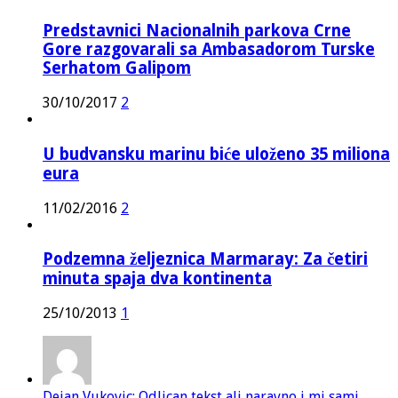
Predstavnici Nacionalnih parkova Crne
Gore razgovarali sa Ambasadorom Turske
Serhatom Galipom
30/10/2017
2
U budvansku marinu biće uloženo 35 miliona
eura
11/02/2016
2
Podzemna željeznica Marmaray: Za četiri
minuta spaja dva kontinenta
25/10/2013
1
Dejan Vukovic: Odlican tekst ali naravno i mi sami