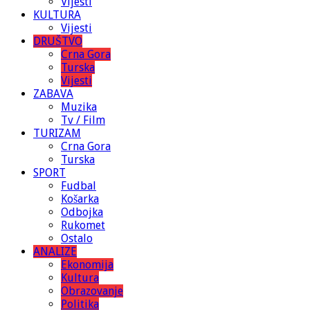
Vijesti
KULTURA
Vijesti
DRUŠTVO
Crna Gora
Turska
Vijesti
ZABAVA
Muzika
Tv / Film
TURIZAM
Crna Gora
Turska
SPORT
Fudbal
Košarka
Odbojka
Rukomet
Ostalo
ANALIZE
Ekonomija
Kultura
Obrazovanje
Politika