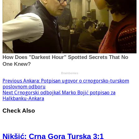
Previous
Ankara: Potpisan ugovor o crnogorsko-turskom
poslovnom odboru
Next
Crnogorski odbojkaš Marko Bojić potpisao za
Halkbanku-Ankara
Check Also
Nikšić: Crna Gora Turska 3:1