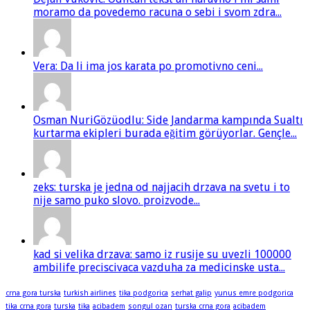
moramo da povedemo racuna o sebi i svom zdra...
Vera: Da li ima jos karata po promotivno ceni...
Osman NuriGözüodlu: Side Jandarma kampında Sualtı
kurtarma ekipleri burada eğitim görüyorlar. Gençle...
zeks: turska je jedna od najjacih drzava na svetu i to
nije samo puko slovo. proizvode...
kad si velika drzava: samo iz rusije su uvezli 100000
ambilife preciscivaca vazduha za medicinske usta...
crna gora turska
turkish airlines
tika podgorica
serhat galip
yunus emre podgorica
tika crna gora
turska
tika
acibadem
songul ozan
turska crna gora
acibadem