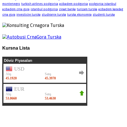
montenegro
turkish airlines podgorica
acibadem podgorica
podgorica istanbul
acibadem crna gora
istanbul podgorica
ziraat banka
turizam turska
acibadem karadag
crna gora
investicije turska
studiranje turska
turska ekonomija
studenti turska
Kursna Lista