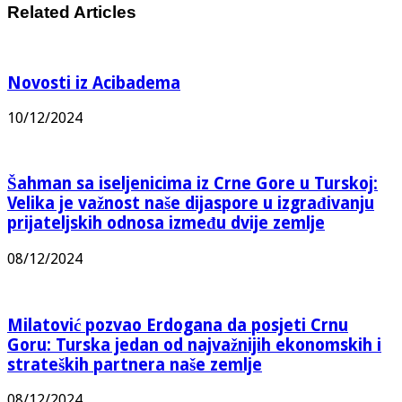
Related Articles
Novosti iz Acibadema
10/12/2024
Šahman sa iseljenicima iz Crne Gore u Turskoj:
Velika je važnost naše dijaspore u izgrađivanju
prijateljskih odnosa između dvije zemlje
08/12/2024
Milatović pozvao Erdogana da posjeti Crnu
Goru: Turska jedan od najvažnijih ekonomskih i
strateških partnera naše zemlje
08/12/2024