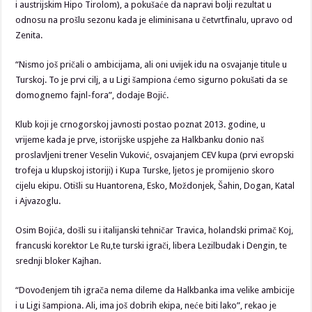
i austrijskim Hipo Tirolom), a pokušaće da napravi bolji rezultat u
odnosu na prošlu sezonu kada je eliminisana u četvrtfinalu, upravo od
Zenita.
“Nismo još pričali o ambicijama, ali oni uvijek idu na osvajanje titule u
Turskoj. To je prvi cilj, a u Ligi šampiona ćemo sigurno pokušati da se
domognemo fajnl-fora”, dodaje Bojić.
Klub koji je crnogorskoj javnosti postao poznat 2013. godine, u
vrijeme kada je prve, istorijske uspjehe za Halkbanku donio naš
proslavljeni trener Veselin Vuković, osvajanjem CEV kupa (prvi evropski
trofeja u klupskoj istoriji) i Kupa Turske, ljetos je promijenio skoro
cijelu ekipu. Otišli su Huantorena, Esko, Moždonjek, Šahin, Dogan, Katal
i Ajvazoglu.
Osim Bojića, došli su i italijanski tehničar Travica, holandski primač Koj,
francuski korektor Le Ru,te turski igrači, libera Lezilbudak i Dengin, te
srednji bloker Kajhan.
“Dovođenjem tih igrača nema dileme da Halkbanka ima velike ambicije
i u Ligi šampiona. Ali, ima još dobrih ekipa, neće biti lako”, rekao je