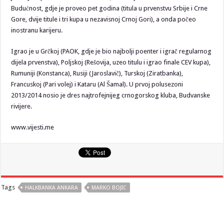
Budućnost, gdje je proveo pet godina (titula u prvenstvu Srbije i Crne
Gore, dvije titule i tri kupa u nezavisnoj Crnoj Gori), a onda počeo
inostranu karijeru.
Igrao je u Grčkoj (PAOK, gdje je bio najbolji poenter i igrač regularnog
dijela prvenstva), Poljskoj (Rešovija, uzeo titulu i igrao finale CEV kupa),
Rumuniji (Konstanca), Rusiji (Jaroslavič), Turskoj (Ziratbanka),
Francuskoj (Pari volej) i Kataru (Al Šamal). U prvoj polusezoni
2013/2014 nosio je dres najtrofejnijeg crnogorskog kluba, Budvanske
rivijere.
www.vijesti.me
Tags
HALKBANKA ANKARA
MARKO BOJIC