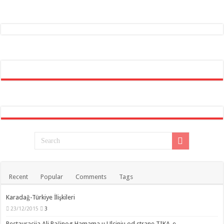
Recent
Popular
Comments
Tags
Karadağ-Türkiye İlişkileri
23/12/2015
3
Restauracija Ali Pašinog Hamama u Ulcinju od strane TIKA-e