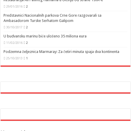
29/01/2016
2
Predstavnici Nacionalnih parkova Crne Gore razgovarali sa
Ambasadorom Turske Serhatom Galipom
30/10/2017
2
U budvansku marinu biće uloženo 35 miliona eura
11/02/2016
2
Podzemna željeznica Marmaray: Za četiri minuta spaja dva kontinenta
25/10/2013
1