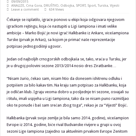
09/09/2015
ANALIZE
,
Crna Gora
,
DRUŠTVO
,
Odbojka
,
SPORT
,
Sport
,
Turska
,
Vijesti
Leave a comment
634 Views
Čekanje se isplatilo, igraće ponovo u ekipi koja odgovara njegovom
igračkom rejtingu, koja će nastupiti u Ligi šampiona i imati velike
ambicije – Marko Bojić je novi igrač Halkbanke iz Ankare, vicešampiona
Turske (prvak je Arkas), sa kojom je primač naše reprezentacije
potpisao jednogodišnji ugovor.
Jedan od najboljih crnogorskih odbojkaša se, tako, vraća u Tursku, jer
je u drugoj polovini sezone 2013/2014 nosio dres Ziratbanke…
“Nisam žurio, čekao sam, nisam htio da donesem ishitrenu odluku i
potpišem za bilo kakav tim. Na kraju sam potpisao za Halkbanku, koja
je odličan klub. Igraju veoma dobro u posljednje tri sezone, osvajali su
i titulu, imali uspjeha u Ligi šampiona, tako da se nisam puno razmišljao
oko te ponude i baš sam srećan zbog toga”, rekao je za “Vijesti” Bojić.
Halkbanka (prvak svoje zemlje je bila samo 2014. godine), vicešampion
Evrope iz 2014. godine, biće rival Budvanske rivijere u grupi u ovoj
sezoni Lige šampiona (zajedno sa aktuelnim prvakom Evrope Zenitom