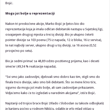
Bojić.
Mogu još bolje u reprezentaciji
Nakon tri preskočene akcije, Marko Bojić je ljetos bio dio
reprezentacije koja je imala odličan debitanski nastupu u Svjetskoj ligi,
osvajanjem drugog mjesta u trećoj diviziji. Bio je ukupno četvrti
pointer divizije sa 103 poena (75 iz napada, 12 iz bloka, 16 iz servisa),
te naš najbolji server, ukupno drugi u toj diviziji, sa 16 asova (0,52
prosječno po setu).
Bio je sedmi primač sa 48,89 odsto pozitivnog prijema, kao i deseti
smečer (49,34 % realizacije napada).
“Svi smo jako zadovoljni, djelovali smo dobro kao tim, stigli smo do
finala treće divizije, iako smo bili debitanti. Što se mene lično tiče,
sigurno da mogu još malo bolje, ali sam zadovoljan prikazanim.
Vidjećemo kako će to izgledati u narednim akcijama”, ističe Bojić.
Najstariji od trojice braće Bojić (Vlado i Slobodan su takođe odbojkaši)
je karijeru počeo u rodnom Nikšiću, odakle je vrlo mlad otišao u