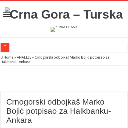
Novosti iz Acibadema
Home
»
ANALIZE
»
Crnogorski odbojkaš Marko Bojić potpisao za
Halkbanku-Ankara
Šahman sa iseljenicima iz Crne Gore u Turskoj: Velika je važnost naše dijaspore 
Milatović pozvao Erdogana da posjeti Crnu Goru: Turska jedan od najvažnijih ek
Crnogorski odbojkaš Marko
Bojić potpisao za Halkbanku-
Ankara