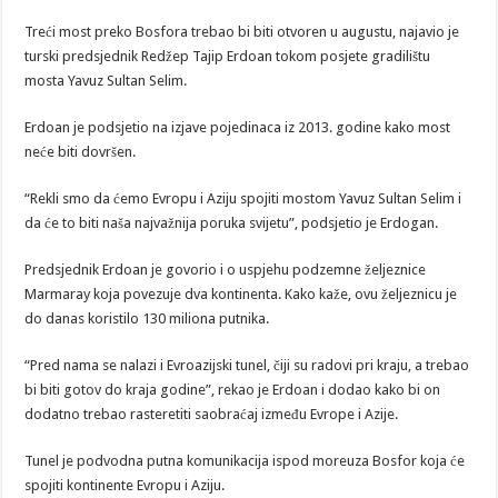
Treći most preko Bosfora trebao bi biti otvoren u augustu, najavio je
turski predsjednik Redžep Tajip Erdoan tokom posjete gradilištu
mosta Yavuz Sultan Selim.
Erdoan je podsjetio na izjave pojedinaca iz 2013. godine kako most
neće biti dovršen.
“Rekli smo da ćemo Evropu i Aziju spojiti mostom Yavuz Sultan Selim i
da će to biti naša najvažnija poruka svijetu”, podsjetio je Erdogan.
Predsjednik Erdoan je govorio i o uspjehu podzemne željeznice
Marmaray koja povezuje dva kontinenta. Kako kaže, ovu željeznicu je
do danas koristilo 130 miliona putnika.
“Pred nama se nalazi i Evroazijski tunel, čiji su radovi pri kraju, a trebao
bi biti gotov do kraja godine”, rekao je Erdoan i dodao kako bi on
dodatno trebao rasteretiti saobraćaj između Evrope i Azije.
Tunel je podvodna putna komunikacija ispod moreuza Bosfor koja će
spojiti kontinente Evropu i Aziju.