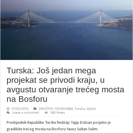
Turska: Još jedan mega
projekat se privodi kraju, u
avgustu otvaranje trećeg mosta
na Bosforu
07/03/2016
DRUŠTVO
,
EKONOMIJA
,
Turska
,
Vijesti
Leave a comment
580 Views
Predsjednik Republike Turske Redžep Tajip Erdoan posjetio je
gradilište trećeg mosta na Bosforu Yavuz Sultan Selim.