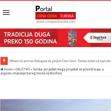
Novosti iz Acibadema
Milatović pozvao Erdogana da posjeti Crnu Goru: Turska jedan od najvažni
Home
»
DRUŠTVO
»
Turska: Još jedan mega projekat se privodi kraju, u
avgustu otvaranje trećeg mosta na Bosforu