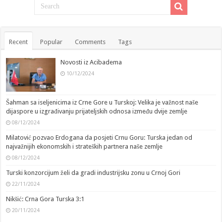
Recent
Popular
Comments
Tags
Novosti iz Acibadema
10/12/2024
Šahman sa iseljenicima iz Crne Gore u Turskoj: Velika je važnost naše
dijaspore u izgrađivanju prijateljskih odnosa između dvije zemlje
08/12/2024
Milatović pozvao Erdogana da posjeti Crnu Goru: Turska jedan od
najvažnijih ekonomskih i strateških partnera naše zemlje
08/12/2024
Turski konzorcijum želi da gradi industrijsku zonu u Crnoj Gori
22/11/2024
Nikšić: Crna Gora Turska 3:1
20/11/2024