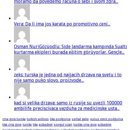
moramo da povedemo racuna o sebi i svom zdra...
Vera: Da li ima jos karata po promotivno ceni...
Osman NuriGözüodlu: Side Jandarma kampında Sualtı
kurtarma ekipleri burada eğitim görüyorlar. Gençle...
zeks: turska je jedna od najjacih drzava na svetu i to
nije samo puko slovo. proizvode...
kad si velika drzava: samo iz rusije su uvezli 100000
ambilife preciscivaca vazduha za medicinske usta...
crna gora turska
turkish airlines
tika podgorica
serhat galip
yunus emre podgorica
tika crna gora
turska
tika
acibadem
songul ozan
turska crna gora
acibadem