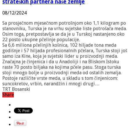
strateških partnera naše zemlje
08/12/2024
Sa prosječnom mjesečnom potrošnjom oko 1,1 kilogram po
stanovniku, Turska je na vrhu svjetske liste potrošača meda.
Osim toga, pretpostavlja se da je u Turskoj nastanjeno oko
22 posto ukupne pčelinje populacije.
Sa 6,6 miliona pčelinjih košnica, 102 hiljade tona meda
godišnje i 57 hiljada profesionalnih pčelara, Turska stoji još
samo iza Kine, koja je svjetski lider u proizvodnji meda.
Značajna je činjenica i da u Anadoliji i na Bliskom Istoku
raste 70 posto biljaka na kojima pčele pasu. Stoga turska
stoji mnogo bolje u proizvodnji meda od ostalih zemalja.
Postoje različite vrste meda, u skladu s tom činjenicom:
suncokretov, vrbin, narandžin i mnogi drugi…
TRT Bosanski
Share