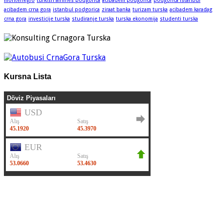
montenegro
turkish airlines podgorica
acibadem podgorica
podgorica istanbul
acibadem crna gora
istanbul podgorica
ziraat banka
turizam turska
acibadem karadag
crna gora
investicije turska
studiranje turska
turska ekonomija
studenti turska
Kursna Lista