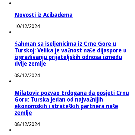
Novosti iz Acibadema
10/12/2024
Šahman sa iseljenicima iz Crne Gore u
Turskoj: Velika je važnost naše dijaspore u
izgrađivanju prijateljskih odnosa između
dvije zemlje
08/12/2024
Milatović pozvao Erdogana da posjeti Crnu
Goru: Turska jedan od najvažnijih
ekonomskih i strateških partnera naše
zemlje
08/12/2024