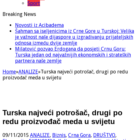
Sport
Breaking News
Novosti iz Acibadema
Šahman sa iseljenicima iz Crne Gore u Turskoj: Velika
je važnost naše dijaspore u izgrađivanju prijateljskih
odnosa između dvije zemlje
Milatović pozvao Erdogana da posjeti Crnu Goru:
Turska jedan od najvažnijih ekonomskih i strateških
partnera naše zemlje
Home
»
ANALIZE
»
Turska najveći potrošač, drugi po redu
proizvođač meda u svijetu
Turska najveći potrošač, drugi po
redu proizvođač meda u svijetu
09/11/2015
ANALIZE
,
Biznis
,
Crna Gora
,
DRUŠTVO
,