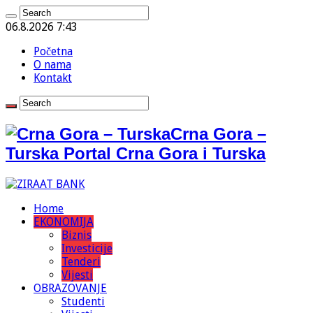
06.8.2026 7:43
Početna
O nama
Kontakt
Crna Gora –
Turska Portal Crna Gora i Turska
Home
EKONOMIJA
Biznis
Investicije
Tenderi
Vijesti
OBRAZOVANJE
Studenti