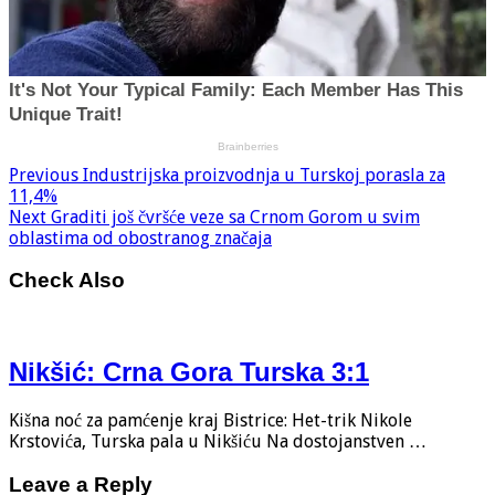
Previous
Industrijska proizvodnja u Turskoj porasla za
11,4%
Next
Graditi još čvršće veze sa Crnom Gorom u svim
oblastima od obostranog značaja
Check Also
Nikšić: Crna Gora Turska 3:1
Kišna noć za pamćenje kraj Bistrice: Het-trik Nikole
Krstovića, Turska pala u Nikšiću Na dostojanstven …
Leave a Reply