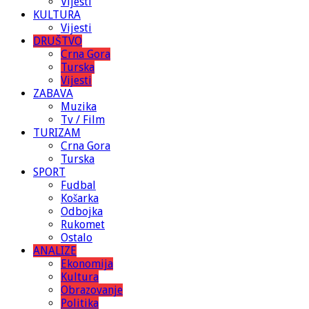
Vijesti
KULTURA
Vijesti
DRUŠTVO
Crna Gora
Turska
Vijesti
ZABAVA
Muzika
Tv / Film
TURIZAM
Crna Gora
Turska
SPORT
Fudbal
Košarka
Odbojka
Rukomet
Ostalo
ANALIZE
Ekonomija
Kultura
Obrazovanje
Politika