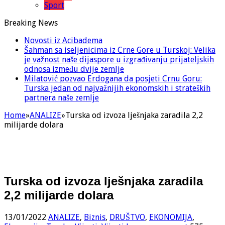
Sport
Breaking News
Novosti iz Acibadema
Šahman sa iseljenicima iz Crne Gore u Turskoj: Velika
je važnost naše dijaspore u izgrađivanju prijateljskih
odnosa između dvije zemlje
Milatović pozvao Erdogana da posjeti Crnu Goru:
Turska jedan od najvažnijih ekonomskih i strateških
partnera naše zemlje
Home
»
ANALIZE
»
Turska od izvoza lješnjaka zaradila 2,2
milijarde dolara
Turska od izvoza lješnjaka zaradila
2,2 milijarde dolara
13/01/2022
ANALIZE
,
Biznis
,
DRUŠTVO
,
EKONOMIJA
,