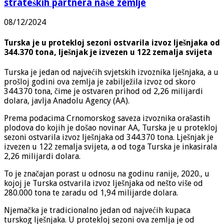
strateških partnera naše zemlje
08/12/2024
Turska je u protekloj sezoni ostvarila izvoz lješnjaka od
344.370 tona, lješnjak je izvezen u 122 zemalja svijeta
Turska je jedan od najvećih svjetskih izvoznika lješnjaka, a u
prošloj godini ova zemlja je zabilježila izvoz od skoro
344.370 tona, čime je ostvaren prihod od 2,26 milijardi
dolara, javlja Anadolu Agency (AA).
Prema podacima Crnomorskog saveza izvoznika orašastih
plodova do kojih je došao novinar AA, Turska je u protekloj
sezoni ostvarila izvoz lješnjaka od 344.370 tona. Lješnjak je
izvezen u 122 zemalja svijeta, a od toga Turska je inkasirala
2,26 milijardi dolara.
To je značajan porast u odnosu na godinu ranije, 2020., u
kojoj je Turska ostvarila izvoz lješnjaka od nešto više od
280.000 tona te zaradu od 1,94 milijarde dolara.
Njemačka je tradicionalno jedan od najvećih kupaca
turskog lješnjaka. U protekloj sezoni ova zemlja je od