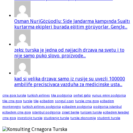
Osman NuriGözüodlu: Side Jandarma kampında Sualtı
kurtarma ekipleri burada eğitim görüyorlar. Gençle...
zeks: turska je jedna od najjacih drzava na svetu i to
nije samo puko slovo. proizvode...
kad si velika drzava: samo iz rusije su uvezli 100000
ambilife preciscivaca vazduha za medicinske usta...
crna gora turska
turkish airlines
tika podgorica
serhat galip
yunus emre podgorica
tika crna gora
turska
tika
acibadem
songul ozan
turska crna gora
acibadem
montenegro
turkish airlines podgorica
acibadem podgorica
podgorica istanbul
acibadem crna gora
istanbul podgorica
ziraat banka
turizam turska
acibadem karadag
crna gora
investicije turska
studiranje turska
turska ekonomija
studenti turska