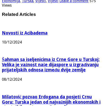
Ekonomija
,
Turska
,
Vijesti
,
Vijesti
Leave a comment
575
Views
Related Articles
Novosti iz Acibadema
10/12/2024
Šahman sa iseljenicima iz Crne Gore u Turskoj:
Velika je važnost naše dijaspore u izgrađivanju
prijateljskih odnosa između dvije zemlje
08/12/2024
Milatović pozvao Erdogana da posjeti Crnu
Goru: Turska jedan od najvažnijih ekonomskih i