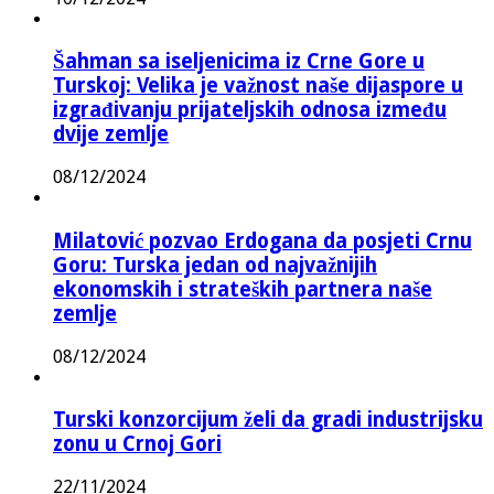
Šahman sa iseljenicima iz Crne Gore u
Turskoj: Velika je važnost naše dijaspore u
izgrađivanju prijateljskih odnosa između
dvije zemlje
08/12/2024
Milatović pozvao Erdogana da posjeti Crnu
Goru: Turska jedan od najvažnijih
ekonomskih i strateških partnera naše
zemlje
08/12/2024
Turski konzorcijum želi da gradi industrijsku
zonu u Crnoj Gori
22/11/2024