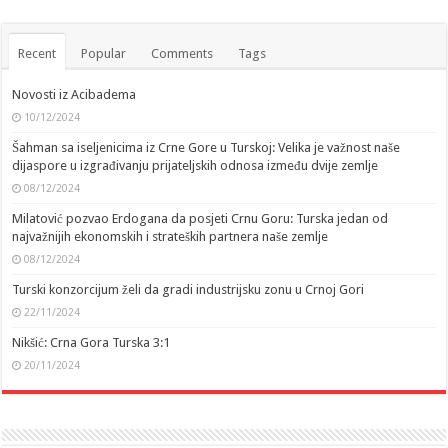
Recent
Popular
Comments
Tags
Novosti iz Acibadema
10/12/2024
Šahman sa iseljenicima iz Crne Gore u Turskoj: Velika je važnost naše
dijaspore u izgrađivanju prijateljskih odnosa između dvije zemlje
08/12/2024
Milatović pozvao Erdogana da posjeti Crnu Goru: Turska jedan od
najvažnijih ekonomskih i strateških partnera naše zemlje
08/12/2024
Turski konzorcijum želi da gradi industrijsku zonu u Crnoj Gori
22/11/2024
Nikšić: Crna Gora Turska 3:1
20/11/2024