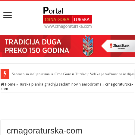
Šahman sa iseljenicima iz Crne Gore u Turskoj: Velika je važnost naše dija
Home
»
Turska planira gradnju sedam novih aerodroma
»
crnagoraturska-
com
crnagoraturska-com