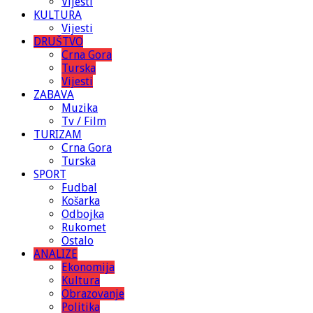
Vijesti
KULTURA
Vijesti
DRUŠTVO
Crna Gora
Turska
Vijesti
ZABAVA
Muzika
Tv / Film
TURIZAM
Crna Gora
Turska
SPORT
Fudbal
Košarka
Odbojka
Rukomet
Ostalo
ANALIZE
Ekonomija
Kultura
Obrazovanje
Politika