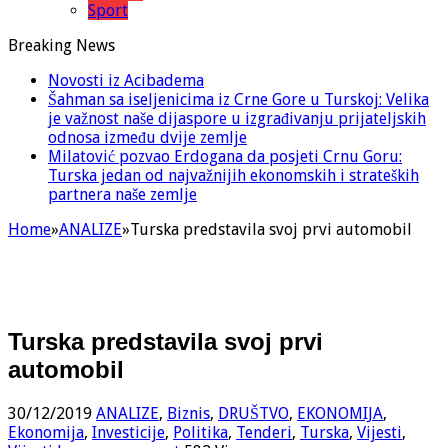
Sport
Breaking News
Novosti iz Acibadema
Šahman sa iseljenicima iz Crne Gore u Turskoj: Velika
je važnost naše dijaspore u izgrađivanju prijateljskih
odnosa između dvije zemlje
Milatović pozvao Erdogana da posjeti Crnu Goru:
Turska jedan od najvažnijih ekonomskih i strateških
partnera naše zemlje
Home
»
ANALIZE
»
Turska predstavila svoj prvi automobil
Turska predstavila svoj prvi
automobil
30/12/2019
ANALIZE
,
Biznis
,
DRUŠTVO
,
EKONOMIJA
,
Ekonomija
,
Investicije
,
Politika
,
Tenderi
,
Turska
,
Vijesti
,