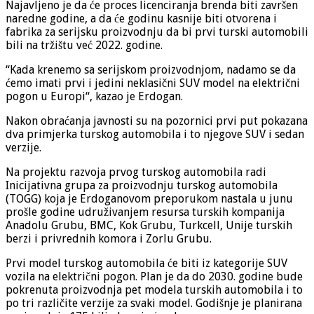
Najavljeno je da će proces licenciranja brenda biti završen
naredne godine, a da će godinu kasnije biti otvorena i
fabrika za serijsku proizvodnju da bi prvi turski automobili
bili na tržištu već 2022. godine.
“Kada krenemo sa serijskom proizvodnjom, nadamo se da
ćemo imati prvi i jedini neklasični SUV model na električni
pogon u Europi“, kazao je Erdogan.
Nakon obraćanja javnosti su na pozornici prvi put pokazana
dva primjerka turskog automobila i to njegove SUV i sedan
verzije.
Na projektu razvoja prvog turskog automobila radi
Inicijativna grupa za proizvodnju turskog automobila
(TOGG) koja je Erdoganovom preporukom nastala u junu
prošle godine udruživanjem resursa turskih kompanija
Anadolu Grubu, BMC, Kok Grubu, Turkcell, Unije turskih
berzi i privrednih komora i Zorlu Grubu.
Prvi model turskog automobila će biti iz kategorije SUV
vozila na električni pogon. Plan je da do 2030. godine bude
pokrenuta proizvodnja pet modela turskih automobila i to
po tri različite verzije za svaki model. Godišnje je planirana