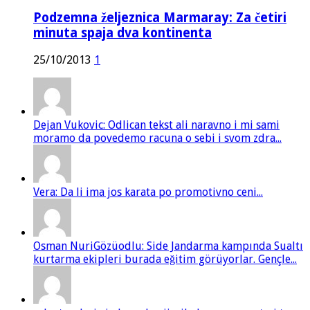
Podzemna željeznica Marmaray: Za četiri
minuta spaja dva kontinenta
25/10/2013
1
Dejan Vukovic: Odlican tekst ali naravno i mi sami
moramo da povedemo racuna o sebi i svom zdra...
Vera: Da li ima jos karata po promotivno ceni...
Osman NuriGözüodlu: Side Jandarma kampında Sualtı
kurtarma ekipleri burada eğitim görüyorlar. Gençle...