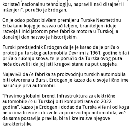
koristeći nacionalnu tehnologiju, napravili naši dizajneri i
inženjeri“, poručio je Erdogan.
On je odao počast bivšem premijeru Turske Necmettinu
Erbakanu kojeg je nazvao učiteljem, braniteljem ideje
razvoja i inicijatorom prve fabrike motora u Turskoj, a
današnji dan nazvao je historijskim.
Turski predsjednik Erdogan dalje je kazao da je priča o
prototipu turskog automobila Devrim iz 1961. godine bila i
priča o rušenju snova, te je poručio da Turska ovog puta
neće dozvoliti da joj isti krugovi stanu na put uspjeha.
Najavivši da će fabrika za proizvodnju turskih automobila
biti otvorena u Bursi, Erdogan je kazao da u svoje lično ime
naručuje prvi automobil.
“Pravimo globalni brend. Infrastruktura za električne
automobile će u Turskoj biti kompletirana do 2022.
godine“, kazao je Erdogan i dodao da Turska više ni od koga
ne uzima licence i dozvole za proizvodnju automobila, već
da sama postavlja pravila, bira i kreira sve njegove
karakteristike.