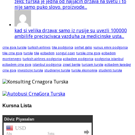
zeks: turska je jedna od najjacih drzava na svetu i to
nije samo puko slovo. proizvode...
kad si velika drzava: samo iz rusije su uvezli 100000
ambilife preciscivaca vazduha za medicinske usta...
crna gora turska
turkish airlines
tika podgorica
serhat galip
yunus emre podgorica
tika crna gora
turska
tika
acibadem
songul ozan
turska crna gora
acibadem
montenegro
turkish airlines podgorica
acibadem podgorica
podgorica istanbul
acibadem crna gora
istanbul podgorica
ziraat banka
turizam turska
acibadem karadag
crna gora
investicije turska
studiranje turska
turska ekonomija
studenti turska
Kursna Lista