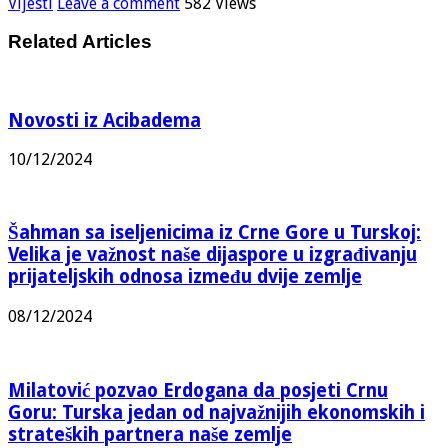
Vijesti
Leave a comment
582 Views
Related Articles
Novosti iz Acibadema
10/12/2024
Šahman sa iseljenicima iz Crne Gore u Turskoj:
Velika je važnost naše dijaspore u izgrađivanju
prijateljskih odnosa između dvije zemlje
08/12/2024
Milatović pozvao Erdogana da posjeti Crnu
Goru: Turska jedan od najvažnijih ekonomskih i
strateških partnera naše zemlje