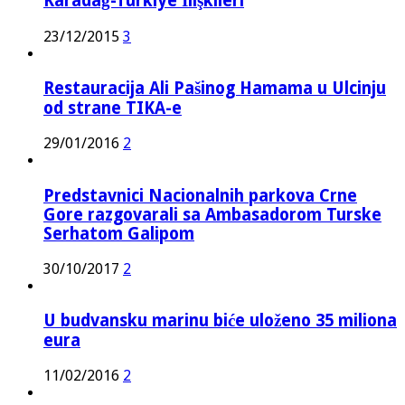
Karadağ-Türkiye İlişkileri
23/12/2015
3
Restauracija Ali Pašinog Hamama u Ulcinju
od strane TIKA-e
29/01/2016
2
Predstavnici Nacionalnih parkova Crne
Gore razgovarali sa Ambasadorom Turske
Serhatom Galipom
30/10/2017
2
U budvansku marinu biće uloženo 35 miliona
eura
11/02/2016
2