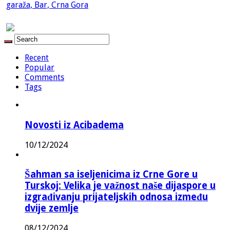
Recent
Popular
Comments
Tags
Novosti iz Acibadema
10/12/2024
Šahman sa iseljenicima iz Crne Gore u
Turskoj: Velika je važnost naše dijaspore u
izgrađivanju prijateljskih odnosa između
dvije zemlje
08/12/2024