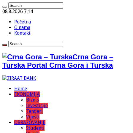
08.8.2026 7:14
Početna
O nama
Kontakt
Crna Gora –
Turska Portal Crna Gora i Turska
Home
EKONOMIJA
Biznis
Investicije
Tenderi
Vijesti
OBRAZOVANJE
Studenti