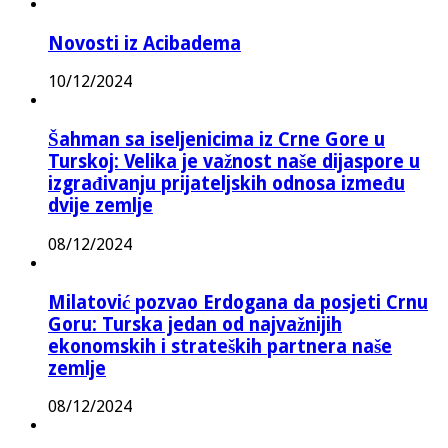
Novosti iz Acibadema
10/12/2024
Šahman sa iseljenicima iz Crne Gore u
Turskoj: Velika je važnost naše dijaspore u
izgrađivanju prijateljskih odnosa između
dvije zemlje
08/12/2024
Milatović pozvao Erdogana da posjeti Crnu
Goru: Turska jedan od najvažnijih
ekonomskih i strateških partnera naše
zemlje
08/12/2024