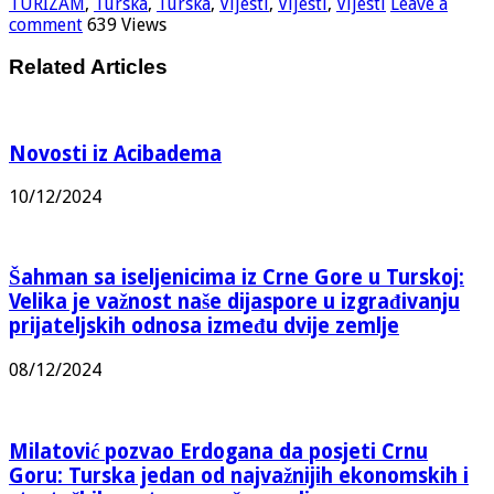
TURIZAM
,
Turska
,
Turska
,
Vijesti
,
Vijesti
,
Vijesti
Leave a
comment
639 Views
Related Articles
Novosti iz Acibadema
10/12/2024
Šahman sa iseljenicima iz Crne Gore u Turskoj:
Velika je važnost naše dijaspore u izgrađivanju
prijateljskih odnosa između dvije zemlje
08/12/2024
Milatović pozvao Erdogana da posjeti Crnu
Goru: Turska jedan od najvažnijih ekonomskih i