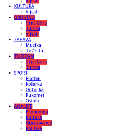
Vijesti
KULTURA
Vijesti
DRUŠTVO
Crna Gora
Turska
Vijesti
ZABAVA
Muzika
Tv / Film
TURIZAM
Crna Gora
Turska
SPORT
Fudbal
Košarka
Odbojka
Rukomet
Ostalo
ANALIZE
Ekonomija
Kultura
Obrazovanje
Politika