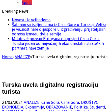
Sport
Breaking News
Novosti iz Acibadema
Šahman sa iseljenicima iz Crne Gore u Turskoj: Velika
je važnost naše dijaspore u izgrađivanju prijateljskih
odnosa između dvije zemlje
Milatović pozvao Erdogana da posjeti Crnu Goru:
Turska jedan od najvažnijih ekonomskih i strateških
partnera naše zemlje
Home
»
ANALIZE
»
Turska uvela digitalnu registraciju turista
Turska uvela digitalnu registraciju
turista
21/03/2021
ANALIZE
,
Crna Gora
,
Crna Gora
,
DRUŠTVO
,
EKONOMIJA
,
Ekonomija
,
OBRAZOVANJE
,
Politika
,
Studenti
,