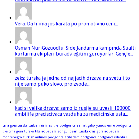
Vera: Da li ima jos karata po promotivno ceni...
Osman NuriGözüodlu: Side Jandarma kampında Sualtı
kurtarma ekipleri burada eğitim görüyorlar. Gençle...
zeks: turska je jedna od najjacih drzava na svetu i to
nije samo puko slovo. proizvode...
kad si velika drzava: samo iz rusije su uvezli 100000
ambilife preciscivaca vazduha za medicinske usta...
crna gora turska
turkish airlines
tika podgorica
serhat galip
yunus emre podgorica
tika crna gora
turska
tika
acibadem
songul ozan
turska crna gora
acibadem
montenegro
turkish airlines podgorica
acibadem podgorica
podgorica istanbul