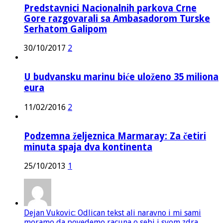
Predstavnici Nacionalnih parkova Crne
Gore razgovarali sa Ambasadorom Turske
Serhatom Galipom
30/10/2017
2
U budvansku marinu biće uloženo 35 miliona
eura
11/02/2016
2
Podzemna željeznica Marmaray: Za četiri
minuta spaja dva kontinenta
25/10/2013
1
Dejan Vukovic: Odlican tekst ali naravno i mi sami
moramo da povedemo racuna o sebi i svom zdra...