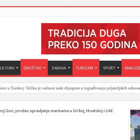
KULTURA
DRUŠTVO
ZABAVA
TURIZAM
SPORT
ANALIZ
ore u Turskoj: Velika je važnost naše dijaspore u izgrađivanju prijateljskih odnos
noj Gori, prodao upravljanje marinama u Grčkoj, Hrvatskoj i UAE