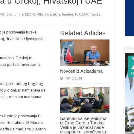
a u Grčkoj, Hrvatskoj i UAE
TVO
,
Ekonomija
,
EKONOMIJA
,
Investicije
,
Tenderi
,
TURIZAM
,
Turska
,
Related Articles
o je poslovanja turske
j, Hrvatskoj i Ujedinjenim
matičnoj Turskoj te
iz portalu Investitor iz
Novosti iz Acibadema
10/12/2024
ao i prethodnog bogatog
 novi dioničar namjerava da
ljanje premium marinama
s kupio je poslovanja D-
Šahman sa iseljenicima
iz Crne Gore u Turskoj:
skim Emiratima. D-Marin u
Velika je važnost naše
-Marin Dalmacija te D-Marin
dijaspore u izgrađivanju