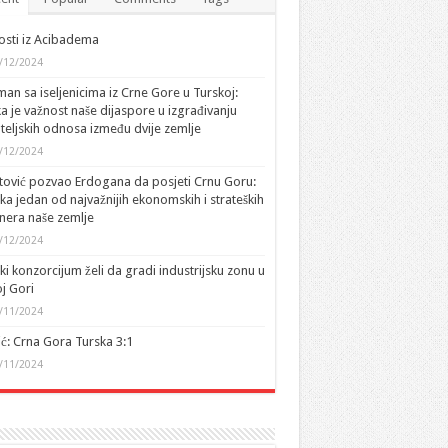
sti iz Acibadema
/12/2024
an sa iseljenicima iz Crne Gore u Turskoj:
ka je važnost naše dijaspore u izgrađivanju
ateljskih odnosa između dvije zemlje
/12/2024
tović pozvao Erdogana da posjeti Crnu Goru:
ka jedan od najvažnijih ekonomskih i strateških
nera naše zemlje
/12/2024
ki konzorcijum želi da gradi industrijsku zonu u
j Gori
/11/2024
ić: Crna Gora Turska 3:1
/11/2024