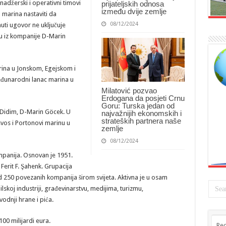
adžerski i operativni timovi
prijateljskih odnosa
između dvije zemlje
 marina nastaviti da
08/12/2024
ti ugovor ne uključuje
su iz kompanije D-Marin
rina u Jonskom, Egejskom i
eđunarodni lanac marina u
Milatović pozvao
Erdogana da posjeti Crnu
Goru: Turska jedan od
 Didim, D-Marin Göcek. U
najvažnijih ekonomskih i
strateških partnera naše
svos i Portonovi marinu u
zemlje
08/12/2024
mpanija. Osnovan je 1951.
Ferit F. Şahenk. Grupacija
od 250 povezanih kompanija širom svijeta. Aktivna je u osam
koj industriji, građevinarstvu, medijima, turizmu,
odnji hrane i pića.
00 milijardi eura.
Rec