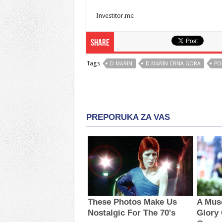
Investitor.me
Share
Tags
D MARIN
D MARIN CRNA GORA
PO