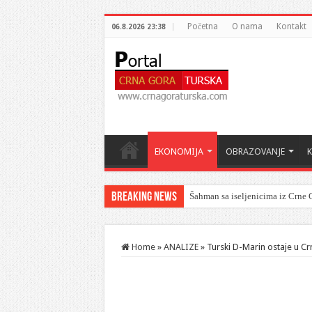
Početna
O nama
Kontakt
06.8.2026 23:38
EKONOMIJA
OBRAZOVANJE
Breaking News
Šahman sa iseljenicima iz Crne G
Home
»
ANALIZE
»
Turski D-Marin ostaje u Cr