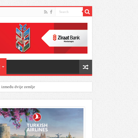
E
a između dvije zemlje