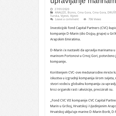
upravljanje marinam
27/01/2020
ANALIZE
,
Biznis
,
Crna Gora
,
Crna Gora
,
DRUŠ
Turska
,
Vijesti
,
Vijesti
Leave a comment
706 Views
Investicijski fond Capital Partners (CVC) kupi
kompanije D-Marin (dio Doğuş grupe) u Grčko
Arapskim Emiratima.
D-Marin će nastaviti da upravlja marinama u 
marinom Portonovi u Crnoj Gori, potvrđeno je 
kompanije.
Korištenjem CVC-ove međunarodne mreže k
iskustva u izgradnji kompanija širom svijeta,
stvori vodeću globalnu kompaniju za uprav
kroz organski rast i akvizicije, precizirali su.
„Fond CVC VII kompanije CVC Capital Partner
Marin u Grčkoj, Hrvatskoj i Ujedinjenim Arap
Hrvatskoj uključuje marine D-Marin Borik, D