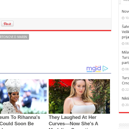
Novo
10
Šahm
Veli
prij
RTONOVI D MARIN
08
Mila
Turs
part
08
Turs
Crno
22
Nikš
20