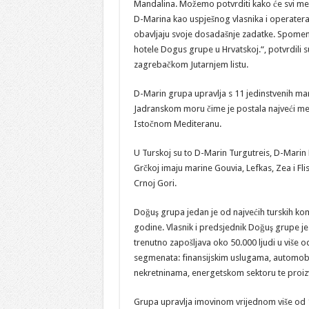
Mandalina. Možemo potvrditi kako će svi men
D-Marina kao uspješnog vlasnika i operatera
obavljaju svoje dosadašnje zadatke. Spomenu
hotele Dogus grupe u Hrvatskoj.“, potvrdili 
zagrebačkom Jutarnjem listu.
D-Marin grupa upravlja s 11 jedinstvenih ma
Jadranskom moru čime je postala najveći m
Istočnom Mediteranu.
U Turskoj su to D-Marin Turgutreis, D-Marin
Grčkoj imaju marine Gouvia, Lefkas, Zea i Fli
Crnoj Gori.
Doğuş grupa jedan je od najvećih turskih ko
godine. Vlasnik i predsjednik Doğuş grupe je 
trenutno zapošljava oko 50.000 ljudi u više 
segmenata: finansijskim uslugama, automobils
nekretninama, energetskom sektoru te proizv
Grupa upravlja imovinom vrijednom više od 1