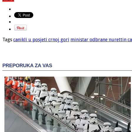
Tags
canikli u posjeti crnoj gori
ministar odbrane nurettin ca