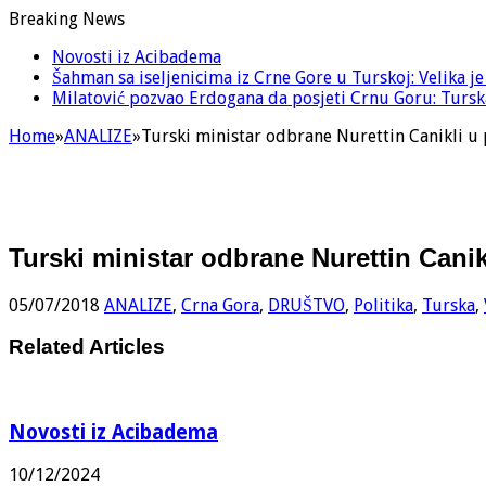
Breaking News
Novosti iz Acibadema
Šahman sa iseljenicima iz Crne Gore u Turskoj: Velika j
Milatović pozvao Erdogana da posjeti Crnu Goru: Turska
Home
»
ANALIZE
»
Turski ministar odbrane Nurettin Canikli u 
Turski ministar odbrane Nurettin Canik
05/07/2018
ANALIZE
,
Crna Gora
,
DRUŠTVO
,
Politika
,
Turska
,
Related Articles
Novosti iz Acibadema
10/12/2024