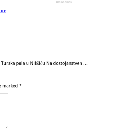
ore
a, Turska pala u Nikšiću Na dostojanstven …
re marked
*