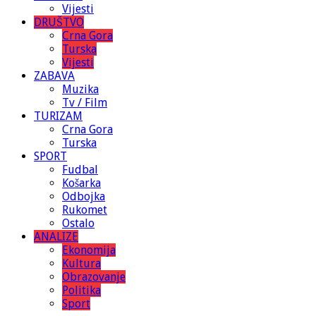
Vijesti
DRUŠTVO
Crna Gora
Turska
Vijesti
ZABAVA
Muzika
Tv / Film
TURIZAM
Crna Gora
Turska
SPORT
Fudbal
Košarka
Odbojka
Rukomet
Ostalo
ANALIZE
Ekonomija
Kultura
Obrazovanje
Politika
Sport