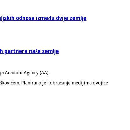
eljskih odnosa između dvije zemlje
ih partnera naše zemlje
lja Anadolu Agency (AA).
kovićem. Planirano je i obraćanje medijima dvojice