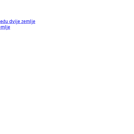
među dvije zemlje
emlje