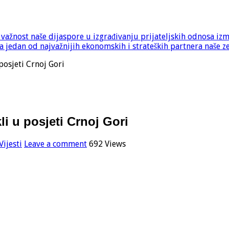
e važnost naše dijaspore u izgrađivanju prijateljskih odnosa iz
 jedan od najvažnijih ekonomskih i strateških partnera naše z
posjeti Crnoj Gori
li u posjeti Crnoj Gori
Vijesti
Leave a comment
692 Views