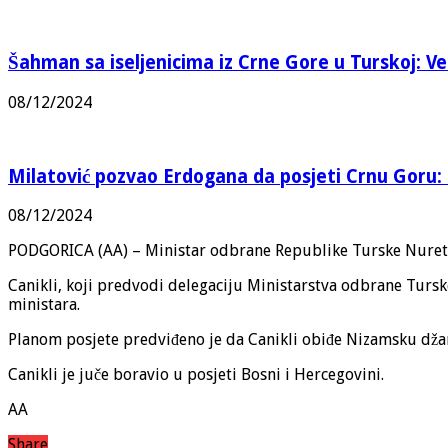
Šahman sa iseljenicima iz Crne Gore u Turskoj: Vel
08/12/2024
Milatović pozvao Erdogana da posjeti Crnu Goru: 
08/12/2024
PODGORICA (AA) – Ministar odbrane Republike Turske Nurettin
Canikli, koji predvodi delegaciju Ministarstva odbrane Turs
ministara.
Planom posjete predviđeno je da Canikli obiđe Nizamsku dža
Canikli je juče boravio u posjeti Bosni i Hercegovini.
AA
Share