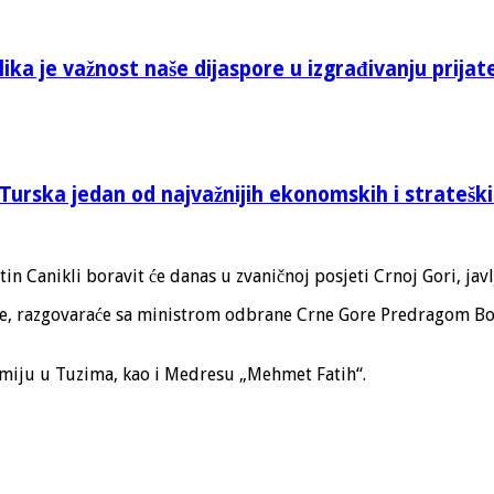
ika je važnost naše dijaspore u izgrađivanju prijat
Turska jedan od najvažnijih ekonomskih i stratešk
 Canikli boravit će danas u zvaničnoj posjeti Crnoj Gori, jav
ke, razgovaraće sa ministrom odbrane Crne Gore Predragom Boš
miju u Tuzima, kao i Medresu „Mehmet Fatih“.