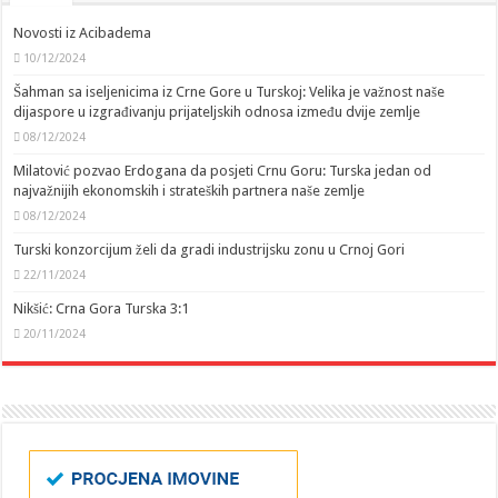
Novosti iz Acibadema
10/12/2024
Šahman sa iseljenicima iz Crne Gore u Turskoj: Velika je važnost naše
dijaspore u izgrađivanju prijateljskih odnosa između dvije zemlje
08/12/2024
Milatović pozvao Erdogana da posjeti Crnu Goru: Turska jedan od
najvažnijih ekonomskih i strateških partnera naše zemlje
08/12/2024
Turski konzorcijum želi da gradi industrijsku zonu u Crnoj Gori
22/11/2024
Nikšić: Crna Gora Turska 3:1
20/11/2024