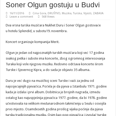
Soner Olgun gostuju u Budvi
16/11/2016
Crna Gora
,
DRUŠTVO
,
Muzika
,
Turska
,
Vijesti
,
ZABAVA
Leave a comment
568 Views
Dva vrsna turska muzičara Nukhet Duru i Soner Olgun gostovaće
u hotelu Splendid, u subotu19. novembra.
Koncert organizuje kompanija Merit.
Olgun je jedan od najpoznatijih turskih muzičara koji već 17 godina
svakog petka i subote ima koncerte, zbog ogromnog interesovanja
Turaka koji vole njegovu muziku. Redovno održava koncerte širom
Turske i Sjevernog Kipra, a do sada je objavio 35 albuma.
Duru je već dugo na muzičkoj sceni Turske i važi za jednu od
najosjećajnijih pjevačica. Počela je da pjeva u Istanbulu 1971. godine
kada je izdala i prvi album. Dobitnica je brojnih nagrada, između
ostalog kao najuspješnija pjevačica 1977. godine, da bi 1978. godine
učestvovala na velikom međunarodnom takmičenju u Seulu i osvojila
prvo mjesto. Osamdesetih godina prošlog vijeka počinje da pjeva
tursku tradicionalnu muziku. Osim kao pop pjevačica i izvođač turske