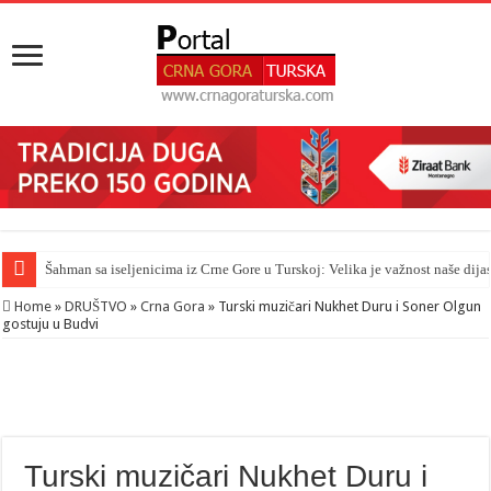
Šahman sa iseljenicima iz Crne Gore u Turskoj: Velika je važnost naše dija
Home
»
DRUŠTVO
»
Crna Gora
»
Turski muzičari Nukhet Duru i Soner Olgun
gostuju u Budvi
Turski muzičari Nukhet Duru i