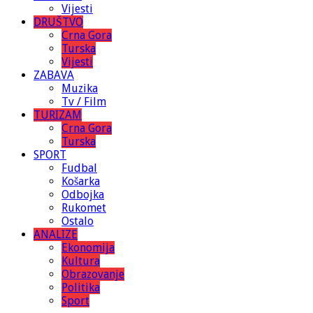
Vijesti
DRUŠTVO
Crna Gora
Turska
Vijesti
ZABAVA
Muzika
Tv / Film
TURIZAM
Crna Gora
Turska
SPORT
Fudbal
Košarka
Odbojka
Rukomet
Ostalo
ANALIZE
Ekonomija
Kultura
Obrazovanje
Politika
Sport