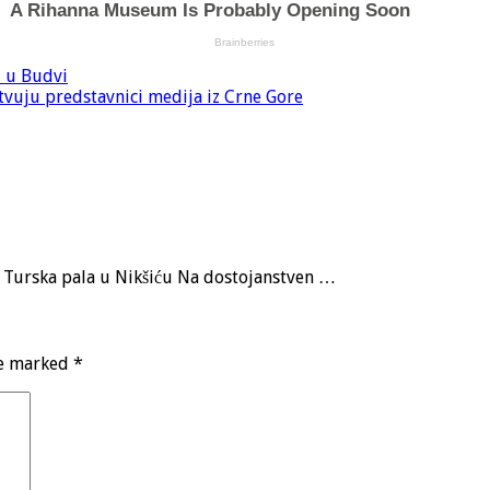
u u Budvi
uju predstavnici medija iz Crne Gore
a, Turska pala u Nikšiću Na dostojanstven …
re marked
*