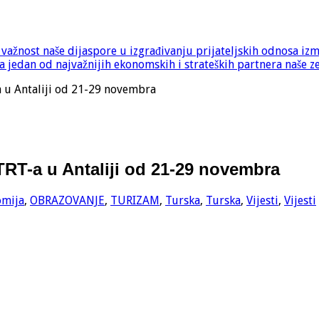
e važnost naše dijaspore u izgrađivanju prijateljskih odnosa iz
 jedan od najvažnijih ekonomskih i strateških partnera naše z
u Antaliji od 21-29 novembra
RT-a u Antaliji od 21-29 novembra
omija
,
OBRAZOVANJE
,
TURIZAM
,
Turska
,
Turska
,
Vijesti
,
Vijesti