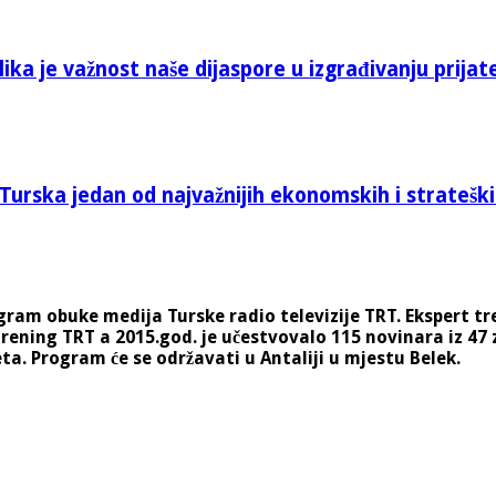
ika je važnost naše dijaspore u izgrađivanju prijat
Turska jedan od najvažnijih ekonomskih i stratešk
ogram obuke medija Turske radio televizije TRT.
Ekspert tre
 trening TRT a 2015.god. je učestvovalo 115 novinara iz 47 
eta.
Program će se održavati u Antaliji u mjestu Belek.