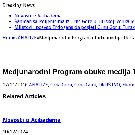
Breaking News
Novosti iz Acibadema
Šahman sa iseljenicima iz Crne Gore u Turskoj: Velika j
Milatović pozvao Erdogana da posjeti Crnu Goru: Turska
Home
»
ANALIZE
»
Medjunarodni Program obuke medija TRT-a 
Medjunarodni Program obuke medija T
17/11/2016
ANALIZE
,
Crna Gora
,
Crna Gora
,
DRUŠTVO
,
Ekon
Related Articles
Novosti iz Acibadema
10/12/2024