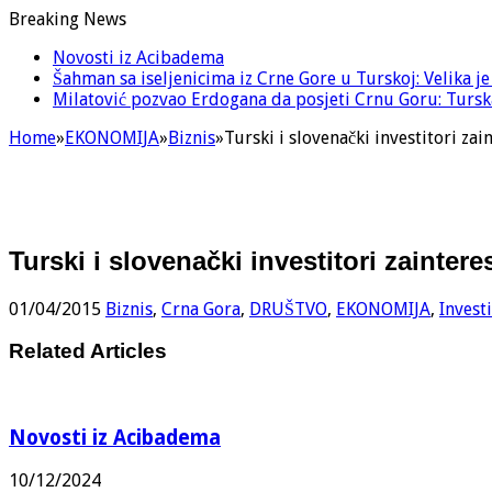
Breaking News
Novosti iz Acibadema
Šahman sa iseljenicima iz Crne Gore u Turskoj: Velika j
Milatović pozvao Erdogana da posjeti Crnu Goru: Turska
Home
»
EKONOMIJA
»
Biznis
»
Turski i slovenački investitori za
Turski i slovenački investitori zainte
01/04/2015
Biznis
,
Crna Gora
,
DRUŠTVO
,
EKONOMIJA
,
Investi
Related Articles
Novosti iz Acibadema
10/12/2024