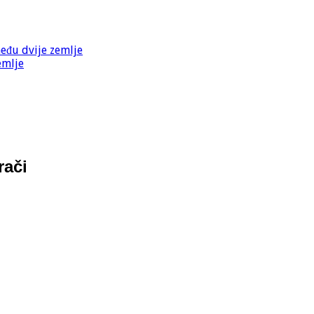
među dvije zemlje
emlje
rači