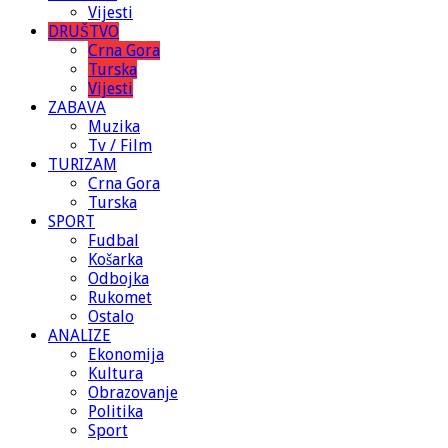
Vijesti
DRUŠTVO
Crna Gora
Turska
Vijesti
ZABAVA
Muzika
Tv / Film
TURIZAM
Crna Gora
Turska
SPORT
Fudbal
Košarka
Odbojka
Rukomet
Ostalo
ANALIZE
Ekonomija
Kultura
Obrazovanje
Politika
Sport