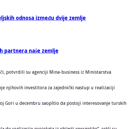
eljskih odnosa između dvije zemlje
ih partnera naše zemlje
či, potvrdili su agenciji Mina-business iz Ministarstva
 njihovih investitora za zajednički nastup u realizaciji
rnoj Gori u decembru saopštio da postoji interesovanje turskih
do realizacije projekata iz oblasti energetike”, rekli su