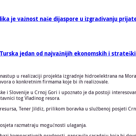
ika je važnost naše dijaspore u izgrađivanju prijat
Turska jedan od najvažnijih ekonomskih i stratešk
i nastup u realizaciji projekta izgradnje hidroelektrana na Mora
ovora o konkretnim firmama koje bi ih realizovale.
 Slovenije u Crnoj Gori i upoznato je da postoji interesovanje
tavnici tog Vladinog resora.
h resursa, Tener Jildiz, prilikom boravka u službenoj posjeti C
posjeta razmatraju mogućnosti ulaganja.
azi komparativnih prednosti, napravile saradnju koja bi dovela 