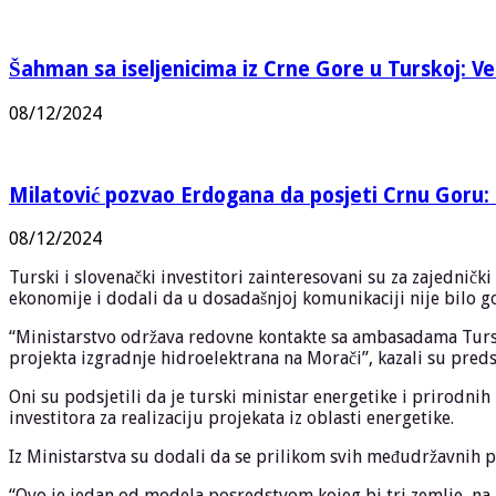
Šahman sa iseljenicima iz Crne Gore u Turskoj: Vel
08/12/2024
Milatović pozvao Erdogana da posjeti Crnu Goru: 
08/12/2024
Turski i slovenački investitori zainteresovani su za zajedničk
ekonomije i dodali da u dosadašnjoj komunikaciji nije bilo g
“Ministarstvo održava redovne kontakte sa ambasadama Turske i
projekta izgradnje hidroelektrana na Morači”, kazali su preds
Oni su podsjetili da je turski ministar energetike i prirodni
investitora za realizaciju projekata iz oblasti energetike.
Iz Ministarstva su dodali da se prilikom svih međudržavnih 
“Ovo je jedan od modela posredstvom kojeg bi tri zemlje, na b