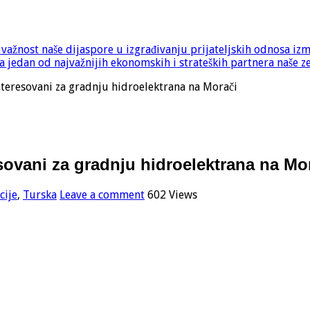
e važnost naše dijaspore u izgrađivanju prijateljskih odnosa iz
 jedan od najvažnijih ekonomskih i strateških partnera naše z
interesovani za gradnju hidroelektrana na Morači
resovani za gradnju hidroelektrana na Mo
cije
,
Turska
Leave a comment
602 Views