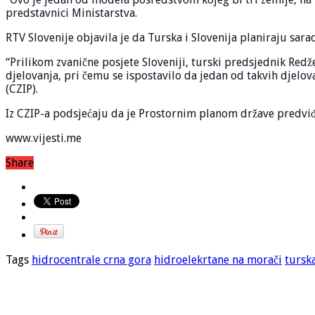
predstavnici Ministarstva.
RTV Slovenije objavila je da Turska i Slovenija planiraju sar
“Prilikom zvanične posjete Sloveniji, turski predsjednik R
djelovanja, pri čemu se ispostavilo da jedan od takvih djelova
(CZIP).
Iz CZIP-a podsjećaju da je Prostornim planom države predvi
www.vijesti.me
Share
Tags
hidrocentrale crna gora
hidroelekrtane na morači
tursk