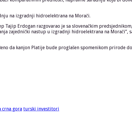
adnju na izgradnji hidroelektrana na Morači.
edžep Tajip Erdogan razgovarao je sa slovenačkim predsjednik
nja zajednički nastup u izgradnji hidroelektrana na Morači”, sa
đeno da kanjon Platije bude proglašen spomenikom prirode do
a crna gora
turski investitori