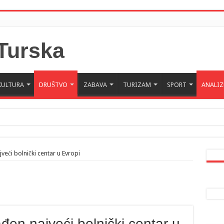
KULTURA
DRUŠTVO
ZABAVA
TURIZAM
SPORT
ANALIZ
 Crne Gore u Turskoj: Velika je važnost naše dijaspore u izgrađivanju prijateljski
a da posjeti Crnu Goru: Turska jedan od najvažnijih ekonomskih i strateških part
jveći bolnički centar u Evropi
ađen najveći bolnički centar u