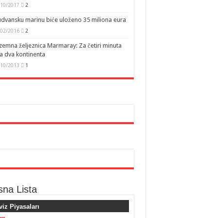
/10/2017
2
dvansku marinu biće uloženo 35 miliona eura
/02/2016
2
emna željeznica Marmaray: Za četiri minuta
a dva kontinenta
/10/2013
1
sna Lista