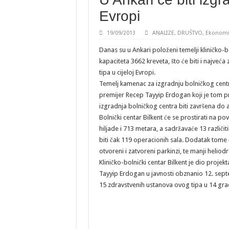
Evropi
19/09/2013
ANALIZE
,
DRUŠTVO
,
Ekonomi
Danas su u Ankari položeni temelji kliničko-b
kapaciteta 3662 kreveta, što će biti i najve
tipa u cijeloj Evropi.
Temelj kamenac za izgradnju bolničkog centr
premijer Recep Tayyip Erdogan koji je tom p
izgradnja bolničkog centra biti završena do 
Bolnički centar Bilkent će se prostirati na po
hiljade i 713 metara, a sadržavaće 13 različit
biti čak 119 operacionih sala. Dodatak tome ć
otvoreni i zatvoreni parkinzi, te manji heliod
Kliničko-bolnički centar Bilkent je dio projekt
Tayyip Erdogan u javnosti obznanio 12. sept
15 zdravstvenih ustanova ovog tipa u 14 gra