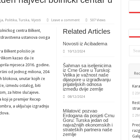
ja
,
Politika
,
Turska
,
Vijesti
Leave a comment
507 Views
Related Articles
olničkog centra Bilkent,
ća zdravstvena ustanova ovoga
Novosti iz Acibadema
a Bilkent položio je
10/12/2024
rilikom kazao da će
aprila mjeseca 2016. godine.
Šahman sa iseljenicima
iz Crne Gore u Turskoj:
vršini od jednog miliona, 204
Rec
Velika je važnost naše
ih blokova, unutar kojih će
dijaspore u izgrađivanju
prijateljskih odnosa
e, između ostalog, biti
Kara
između dvije zemlje
rom, za hitne slučajeve.
23
08/12/2024
a koji je premijer Recep
Rest
embra, a uključuje izgradnju
stra
Milatović pozvao
dova.
Erdogana da posjeti Crnu
29
Goru: Turska jedan od
najvažnijih ekonomskih i
Pred
strateških partnera naše
raz
zemlje
Gal