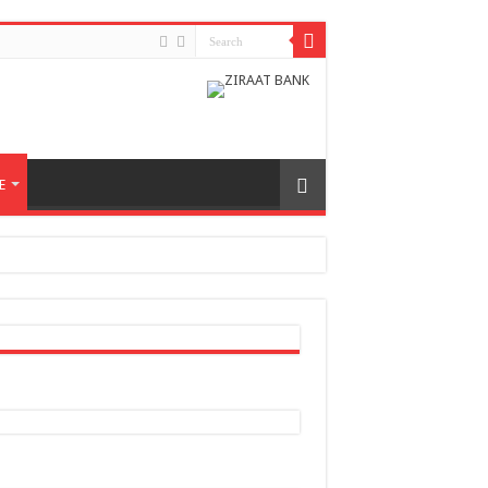
E
h odnosa između dvije zemlje
nera naše zemlje