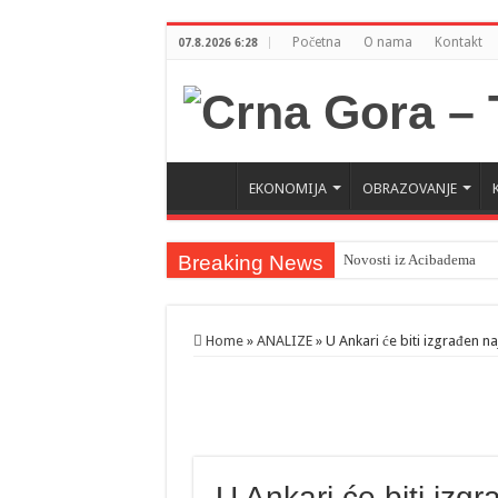
Početna
O nama
Kontakt
07.8.2026 6:28
EKONOMIJA
OBRAZOVANJE
Breaking News
Novosti iz Acibadema
Šahman sa iseljenicima iz
Milatović pozvao Erdogan
Home
»
ANALIZE
»
U Ankari će biti izgrađen na
U Ankari će biti izgr