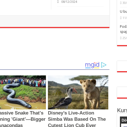
08/12/2024
30
U bu
11
Podz
spaj
25
Kur