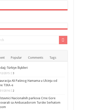
ent
Popular
Comments
Tags
dağ-Türkiye İlişkileri
/12/2015
3
auracija Ali Pašinog Hamama u Ulcinju od
ne TIKA-e
/01/2016
2
stavnici Nacionalnih parkova Crne Gore
govarali sa Ambasadorom Turske Serhatom
ipom