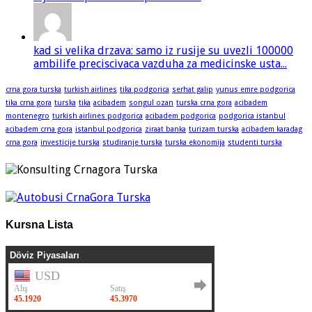
kad si velika drzava: samo iz rusije su uvezli 100000
ambilife preciscivaca vazduha za medicinske usta...
crna gora turska
turkish airlines
tika podgorica
serhat galip
yunus emre podgorica
tika crna gora
turska
tika
acibadem
songul ozan
turska crna gora
acibadem
montenegro
turkish airlines podgorica
acibadem podgorica
podgorica istanbul
acibadem crna gora
istanbul podgorica
ziraat banka
turizam turska
acibadem karadag
crna gora
investicije turska
studiranje turska
turska ekonomija
studenti turska
Kursna Lista