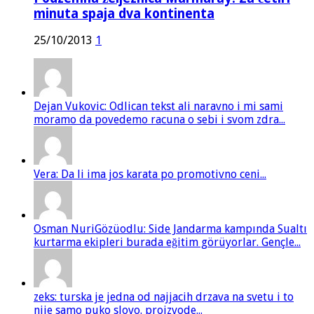
minuta spaja dva kontinenta
25/10/2013
1
Dejan Vukovic: Odlican tekst ali naravno i mi sami
moramo da povedemo racuna o sebi i svom zdra...
Vera: Da li ima jos karata po promotivno ceni...
Osman NuriGözüodlu: Side Jandarma kampında Sualtı
kurtarma ekipleri burada eğitim görüyorlar. Gençle...
zeks: turska je jedna od najjacih drzava na svetu i to
nije samo puko slovo. proizvode...