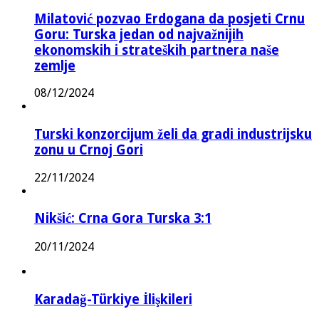
Milatović pozvao Erdogana da posjeti Crnu
Goru: Turska jedan od najvažnijih
ekonomskih i strateških partnera naše
zemlje
08/12/2024
Turski konzorcijum želi da gradi industrijsku
zonu u Crnoj Gori
22/11/2024
Nikšić: Crna Gora Turska 3:1
20/11/2024
Karadağ-Türkiye İlişkileri