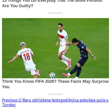
Previous
U Baru obilježena šestogodišnjica pokušaja puča u
Turskoj