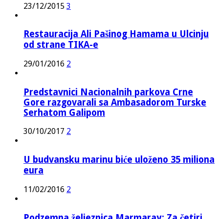
23/12/2015
3
Restauracija Ali Pašinog Hamama u Ulcinju
od strane TIKA-e
29/01/2016
2
Predstavnici Nacionalnih parkova Crne
Gore razgovarali sa Ambasadorom Turske
Serhatom Galipom
30/10/2017
2
U budvansku marinu biće uloženo 35 miliona
eura
11/02/2016
2
Podzemna željeznica Marmaray: Za četiri