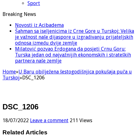
Sport
Breaking News
Novosti iz Acibadema
Šahman sa iseljenicima iz Crne Gore u Turskoj: Velika
je važnost naše dijaspore u izgrađivanju prijateljskih
odnosa između dvije zemlje
Milatović pozvao Erdogana da posjeti Crnu Goru:
Turska jedan od najvažnijih ekonomskih i strateških
partnera naše zemlje
Home
»
U Baru obilježena šestogodišnjica pokušaja puča u
Turskoj
»
DSC_1206
DSC_1206
18/07/2022
Leave a comment
211 Views
Related Articles