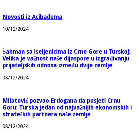
Novosti iz Acibadema
10/12/2024
Šahman sa iseljenicima iz Crne Gore u Turskoj:
Velika je važnost naše dijaspore u izgrađivanju
prijateljskih odnosa između dvije zemlje
08/12/2024
Milatović pozvao Erdogana da posjeti Crnu
Goru: Turska jedan od najvažnijih ekonomskih i
strateških partnera naše zemlje
08/12/2024