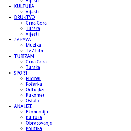
Vijesti
KULTURA
Vijesti
DRUŠTVO
Crna Gora
Turska
Vijesti
ZABAVA
Muzika
Tv / Film
TURIZAM
Crna Gora
Turska
SPORT
Fudbal
Košarka
Odbojka
Rukomet
Ostalo
ANALIZE
Ekonomija
Kultura
Obrazovanje
Politika