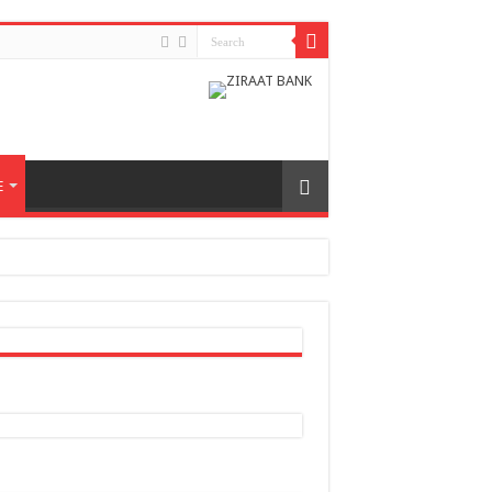
E
h odnosa između dvije zemlje
nera naše zemlje