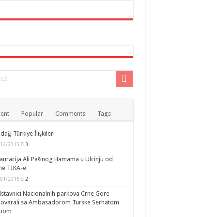
ent
Popular
Comments
Tags
dağ-Türkiye İlişkileri
/12/2015
3
auracija Ali Pašinog Hamama u Ulcinju od
ne TIKA-e
/01/2016
2
stavnici Nacionalnih parkova Crne Gore
govarali sa Ambasadorom Turske Serhatom
ipom