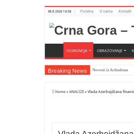
Početna
O nama
Kontakt
08.8.2026 10:58
EKONOMIJA
OBRAZOVANJE
Breaking News
Novosti iz Acibadema
Šahman sa iseljenicima iz
Milatović pozvao Erdogan
Home
»
ANALIZE
»
Vlada Azerbejdžana finans
Vlada Azerbejdžana 