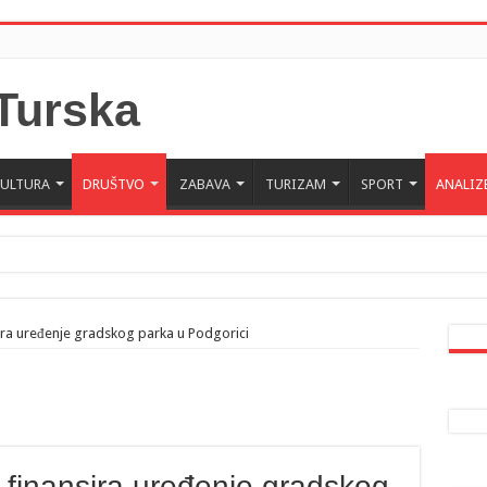
KULTURA
DRUŠTVO
ZABAVA
TURIZAM
SPORT
ANALIZ
 Crne Gore u Turskoj: Velika je važnost naše dijaspore u izgrađivanju prijateljski
a da posjeti Crnu Goru: Turska jedan od najvažnijih ekonomskih i strateških part
ira uređenje gradskog parka u Podgorici
finansira uređenje gradskog