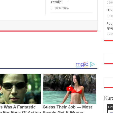
zemlje
30
08/12/2024
U bu
11
Podz
spaj
25
Kur