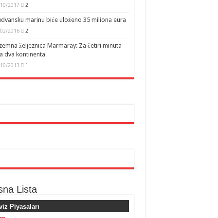
/10/2017
2
dvansku marinu biće uloženo 35 miliona eura
/02/2016
2
emna željeznica Marmaray: Za četiri minuta
a dva kontinenta
/10/2013
1
sna Lista