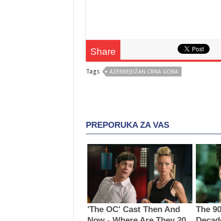
Share
Tags
AZERBEJDŽAN CRNA GORA