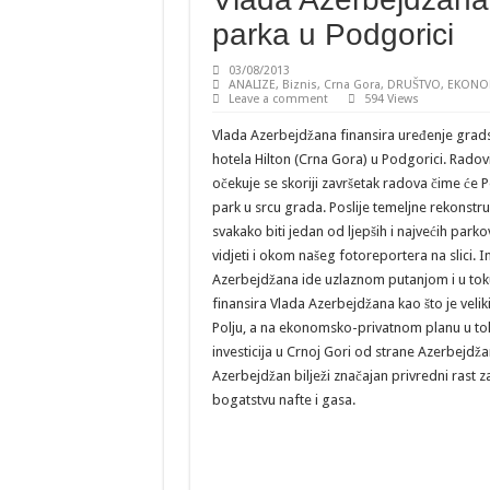
parka u Podgorici
03/08/2013
ANALIZE
,
Biznis
,
Crna Gora
,
DRUŠTVO
,
EKONO
Leave a comment
594 Views
Vlada Azerbejdžana finansira uređenje grad
hotela Hilton (Crna Gora) u Podgorici. Radov
očekuje se skoriji završetak radova čime će P
park u srcu grada. Poslije temeljne rekonstr
svakako biti jedan od ljepših i najvećih park
vidjeti i okom našeg fotoreportera na slici. 
Azerbejdžana ide uzlaznom putanjom i u toku
finansira Vlada Azerbejdžana kao što je veliki
Polju, a na ekonomsko-privatnom planu u tok
investicija u Crnoj Gori od strane Azerbejdž
Azerbejdžan bilježi značajan privredni rast za
bogatstvu nafte i gasa.