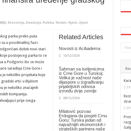
MIJA
,
Ekonomija
,
Investicije
,
Politika
,
Tenderi
,
Vijesti
,
Vijesti
Related Articles
skog parka preko puta
i su u poodmakloj fazi i
Novosti iz Acibadema
odgoričani dobiti novi-stari
ukcije postojećeg parka to će
10/12/2024
ova u Podgorici što se može
Inače saradnja Crne Gore i
Šahman sa iseljenicima
Rec
iz Crne Gore u Turskoj:
 je nekoliko projekata koje
Velika je važnost naše
Kara
 gradski vrtić u Bijelom
dijaspore u izgrađivanju
prijateljskih odnosa
u je nekoliko značajnih
23
između dvije zemlje
anskih kompanija.
Rest
08/12/2024
hvaljujući prije svega
stra
29
Milatović pozvao
Erdogana da posjeti Crnu
Pred
Goru: Turska jedan od
raz
najvažnijih ekonomskih i
Gal
strateških partnera naše