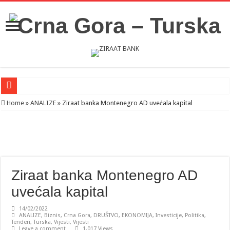
Novosti iz Acibadema
Home
»
ANALIZE
»
Ziraat banka Montenegro AD uvećala kapital
Šahman sa iseljenicima iz Crne Gore u Turskoj: Velika je važnost naše dijaspore 
Milatović pozvao Erdogana da posjeti Crnu Goru: Turska jedan od najvažnijih ek
Ziraat banka Montenegro AD
uvećala kapital
14/02/2022
ANALIZE
,
Biznis
,
Crna Gora
,
DRUŠTVO
,
EKONOMIJA
,
Investicije
,
Politika
,
Tenderi
,
Turska
,
Vijesti
,
Vijesti
Leave a comment
1,017 Views