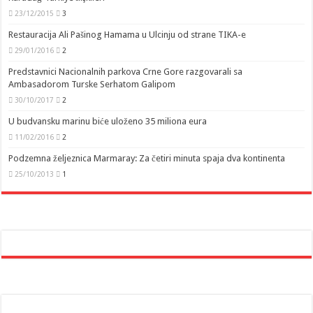
23/12/2015
3
Restauracija Ali Pašinog Hamama u Ulcinju od strane TIKA-e
29/01/2016
2
Predstavnici Nacionalnih parkova Crne Gore razgovarali sa
Ambasadorom Turske Serhatom Galipom
30/10/2017
2
U budvansku marinu biće uloženo 35 miliona eura
11/02/2016
2
Podzemna željeznica Marmaray: Za četiri minuta spaja dva kontinenta
25/10/2013
1