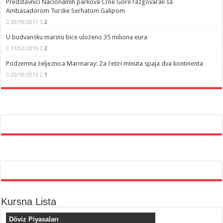
Predstavnici Nacionalnih parkova Crne Gore razgovarali sa
Ambasadorom Turske Serhatom Galipom
30/10/2017
2
U budvansku marinu biće uloženo 35 miliona eura
11/02/2016
2
Podzemna željeznica Marmaray: Za četiri minuta spaja dva kontinenta
25/10/2013
1
Kursna Lista