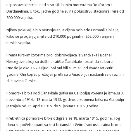
uspostave kontrolu nad strateški bitnim moreuzima Bosforom i
Dardanelima. U toku jedne godine su na poluostrvu stacionirali više od
500.000 vojnika.
Njihov pokušaj je bio neuspješan, a cijena pobjede Osmanlija bila je,
kako se procjenjuje, više od 210.000 poginulih i 262.000 ranjenih
turskih vojnika.
Prema turskim izvorima broj dobrovoljaca iz Sandžaka i Bosne i
Hercegovine koji su došli na ratište Čanakkale i ostali da se bore,
iznosio je oko 15.700 ljudi. Svi oni bili su mlađi od dvadeset četiri
godine. Oni koji su preživjeli prešli su u Anadoliju i nastanili se u raznim
dijelovima Turske.
Pomorska bitka kod Čanakkale (Bitka na Galipolju) vođena je između 3.
novembra 1914. i 18. marta 1915. godine, a kopnena bitka na Galipolju
je trajala od 25. aprila 1915. do 9. januara 1916. godine.
Prekretnica pomorske bitke odigrala se 18. marta 1915. godine. Tog
dana su počeli napadi sa šest britanskih i četiri francuska ratna broda,