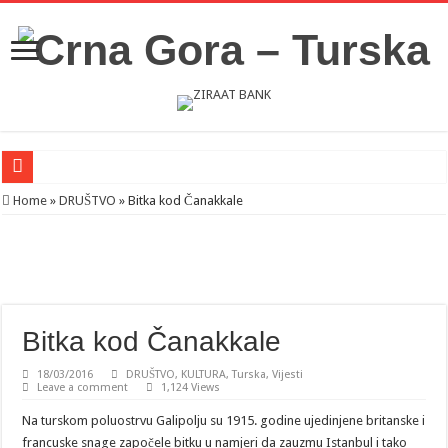
Novosti iz Acibadema
Home
»
DRUŠTVO
»
Bitka kod Čanakkale
Šahman sa iseljenicima iz Crne Gore u Turskoj: Velika je važnost naše dijaspore 
Milatović pozvao Erdogana da posjeti Crnu Goru: Turska jedan od najvažnijih ek
Bitka kod Čanakkale
18/03/2016
DRUŠTVO
,
KULTURA
,
Turska
,
Vijesti
Leave a comment
1,124 Views
Na turskom poluostrvu Galipolju su 1915. godine ujedinjene britanske i
francuske snage započele bitku u namjeri da zauzmu Istanbul i tako