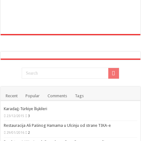
Recent
Popular
Comments
Tags
Karadağ-Türkiye İlişkileri
23/12/2015
3
Restauracija Ali Pašinog Hamama u Ulcinju od strane TIKA-e
29/01/2016
2