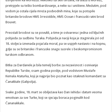
usmjerenih ka Moreuzu. Nekoliko turskih tvrđava, na ulazu u Moreuz,
pretrpjele su teško bombardovanje, a neke su i uništene. Međutim, pod
vodom je ostala cijela mreža podvodnih mina, koje su potopile
britanske brodove HMS Irresistible, HMS Ocean i francuski ratni brod
Bouvet.
Preostali brodovi su se povukli, a time je ostvarena i jedna od ključnih
pobjeda za sudbinu Turaka. Pobjeda je naciji koja je stagnirala još od
18. stoljeća iznenada pojačala moral, pa se uspjeh nastavio i na kopnu,
gdje su se britanske i francuske snage susrele s beskompromisnom
turskom odbranom.
Bitka za Dardanele je bila temelj borbe za nezavisnost i osnivanje
Republike Turske, osam godina poslije, pod vodstvom Mustafe
Kemala Ataturka, koji je najprije bio poznat kao istaknuti komandant sa
Čanakkale (Galipolja).
Svake godine, 18. mart se obilježava kao Dan šehida i datum veoma
emotivan za sve Turke, koji se sjećaju boraca poginulih kod
Čananakkale.