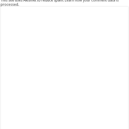
This site uses Akismet to reduce spam.
Learn how your comment data is
processed
.