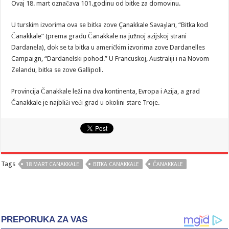
Ovaj 18. mart označava 101.godinu od bitke za domovinu.
U turskim izvorima ova se bitka zove Çanakkale Savaşları, “Bitka kod
Čanakkale” (prema gradu Čanakkale na južnoj azijskoj strani
Dardanela), dok se ta bitka u američkim izvorima zove Dardanelles
Campaign, “Dardanelski pohod.” U Francuskoj, Australiji i na Novom
Zelandu, bitka se zove Gallipoli.
Provincija Čanakkale leži na dva kontinenta, Evropa i Azija, a grad
Čanakkale je najbliži veći grad u okolini stare Troje.
Tags
18 MART CANAKKALE
BITKA CANAKKALE
ČANAKKALE