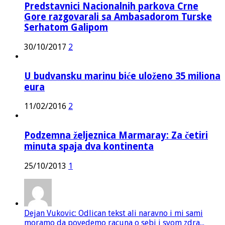
Predstavnici Nacionalnih parkova Crne
Gore razgovarali sa Ambasadorom Turske
Serhatom Galipom
30/10/2017
2
U budvansku marinu biće uloženo 35 miliona
eura
11/02/2016
2
Podzemna željeznica Marmaray: Za četiri
minuta spaja dva kontinenta
25/10/2013
1
Dejan Vukovic: Odlican tekst ali naravno i mi sami
moramo da povedemo racuna o sebi i svom zdra...