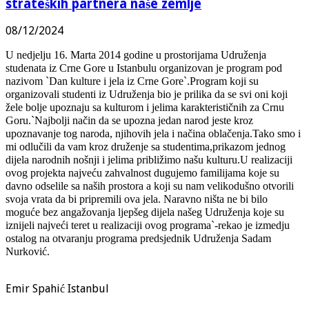
strateških partnera naše zemlje
08/12/2024
U nedjelju 16. Marta 2014 godine u prostorijama Udruženja
studenata iz
Crne Gore u Istanbulu organizovan je program pod
nazivom `Dan kulture i
jela iz Crne Gore`.Program koji su
organizovali studenti iz Udruženja
bio je prilika da se svi oni koji
žele bolje upoznaju sa kulturom i
jelima karakterističnih za Crnu
Goru.`Najbolji način da se upozna jedan narod jeste kroz
upoznavanje tog
naroda, njihovih jela i načina oblačenja.Tako smo i
mi odlučili da vam
kroz druženje sa studentima,prikazom jednog
dijela narodnih nošnji i
jelima približimo našu kulturu.U realizaciji
ovog projekta najveću
zahvalnost dugujemo familijama koje su
davno odselile sa naših prostora
a koji su nam velikodušno otvorili
svoja vrata da bi pripremili ova
jela. Naravno ništa ne bi bilo
moguće bez angažovanja ljepšeg dijela
našeg Udruženja koje su
iznijeli najveći teret u realizaciji ovog
programa`-rekao je izmedju
ostalog na otvaranju programa predsjednik
Udruženja Sadam
Nurković.
Emir Spahić Istanbul