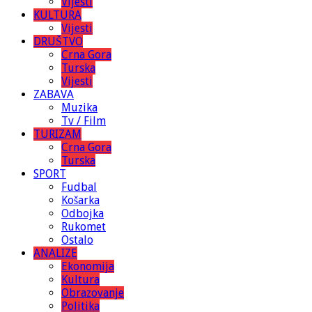
Vijesti
KULTURA
Vijesti
DRUŠTVO
Crna Gora
Turska
Vijesti
ZABAVA
Muzika
Tv / Film
TURIZAM
Crna Gora
Turska
SPORT
Fudbal
Košarka
Odbojka
Rukomet
Ostalo
ANALIZE
Ekonomija
Kultura
Obrazovanje
Politika