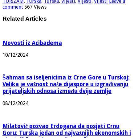
TURIZAM
,
Turska
,
Turska
,
Vijesti
,
Vijesti
,
Vijesti
Leave a
comment
567 Views
Related Articles
Novosti iz Acibadema
10/12/2024
Šahman sa iseljenicima iz Crne Gore u Turskoj:
Velika je važnost naše dijaspore u izgrađivanju
prijateljskih odnosa između dvije zemlje
08/12/2024
Milatović pozvao Erdogana da posjeti Crnu
Goru: Turska jedan od najvažnijih ekonomskih i