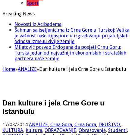
Sport
Breaking News
Novosti iz Acibadema
Šahman sa iseljenicima iz Crne Gore u Turskoj: Velika
je važnost naše dijaspore u izgrađivanju prijateljskih
odnosa između dvije zemlje
Milatović pozvao Erdogana da posjeti Crnu Goru:
Turska jedan od najvažnijih ekonomskih i strateških
partnera naše zemlje
Home
»
ANALIZE
»
Dan kulture i jela Crne Gore u Istanbulu
Dan kulture i jela Crne Gore u
Istanbulu
17/03/2014
ANALIZE
,
Crna Gora
,
Crna Gora
,
DRUŠTVO
,
KULTURA
,
Kultura
,
OBRAZOVANJE
,
Obrazovanje
,
Studenti
,