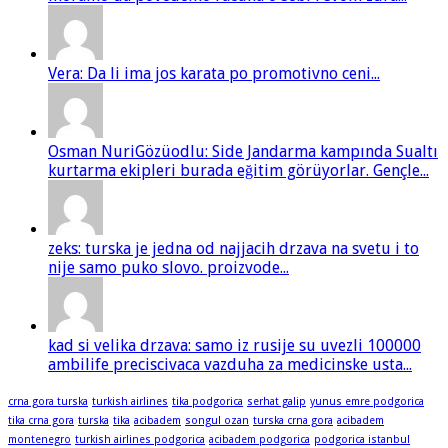
Vera: Da li ima jos karata po promotivno ceni...
Osman NuriGözüodlu: Side Jandarma kampında Sualtı
kurtarma ekipleri burada eğitim görüyorlar. Gençle...
zeks: turska je jedna od najjacih drzava na svetu i to
nije samo puko slovo. proizvode...
kad si velika drzava: samo iz rusije su uvezli 100000
ambilife preciscivaca vazduha za medicinske usta...
crna gora turska
turkish airlines
tika podgorica
serhat galip
yunus emre podgorica
tika crna gora
turska
tika
acibadem
songul ozan
turska crna gora
acibadem
montenegro
turkish airlines podgorica
acibadem podgorica
podgorica istanbul