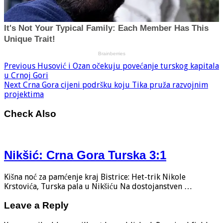
Previous
Husović i Ozan očekuju povećanje turskog kapitala
u Crnoj Gori
Next
Crna Gora cijeni podršku koju Tika pruža razvojnim
projektima
Check Also
Nikšić: Crna Gora Turska 3:1
Kišna noć za pamćenje kraj Bistrice: Het-trik Nikole
Krstovića, Turska pala u Nikšiću Na dostojanstven …
Leave a Reply