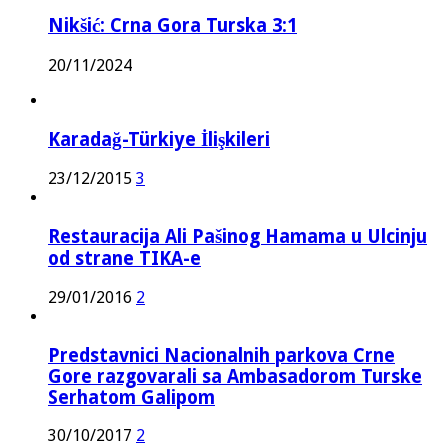
Nikšić: Crna Gora Turska 3:1
20/11/2024
Karadağ-Türkiye İlişkileri
23/12/2015
3
Restauracija Ali Pašinog Hamama u Ulcinju
od strane TIKA-e
29/01/2016
2
Predstavnici Nacionalnih parkova Crne
Gore razgovarali sa Ambasadorom Turske
Serhatom Galipom
30/10/2017
2