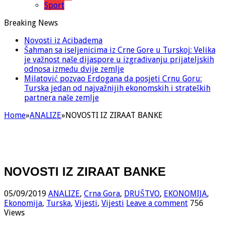
Sport
Breaking News
Novosti iz Acibadema
Šahman sa iseljenicima iz Crne Gore u Turskoj: Velika
je važnost naše dijaspore u izgrađivanju prijateljskih
odnosa između dvije zemlje
Milatović pozvao Erdogana da posjeti Crnu Goru:
Turska jedan od najvažnijih ekonomskih i strateških
partnera naše zemlje
Home
»
ANALIZE
»
NOVOSTI IZ ZIRAAT BANKE
NOVOSTI IZ ZIRAAT BANKE
05/09/2019
ANALIZE
,
Crna Gora
,
DRUŠTVO
,
EKONOMIJA
,
Ekonomija
,
Turska
,
Vijesti
,
Vijesti
Leave a comment
756
Views