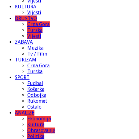
Vijesti
KULTURA
Vijesti
DRUŠTVO
Crna Gora
Turska
Vijesti
ZABAVA
Muzika
Tv / Film
TURIZAM
Crna Gora
Turska
SPORT
Fudbal
Košarka
Odbojka
Rukomet
Ostalo
ANALIZE
Ekonomija
Kultura
Obrazovanje
Politika