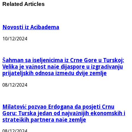
Related Articles
Novosti iz Acibadema
10/12/2024
Šahman sa iseljenicima iz Crne Gore u Turskoj:
Velika je važnost naše dijaspore u izgrađivanju
prijateljskih odnosa između dvije zemlje
08/12/2024
Milatović pozvao Erdogana da posjeti Crnu
Goru: Turska jedan od najvažnijih ekonomskih i
strateških partnera naše zemlje
08/12/2024