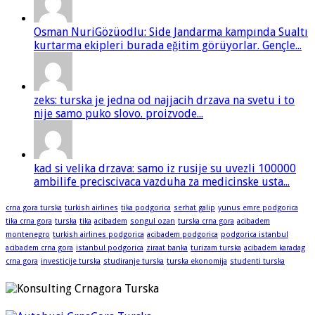
Osman NuriGözüodlu: Side Jandarma kampında Sualtı
kurtarma ekipleri burada eğitim görüyorlar. Gençle...
zeks: turska je jedna od najjacih drzava na svetu i to
nije samo puko slovo. proizvode...
kad si velika drzava: samo iz rusije su uvezli 100000
ambilife preciscivaca vazduha za medicinske usta...
crna gora turska
turkish airlines
tika podgorica
serhat galip
yunus emre podgorica
tika crna gora
turska
tika
acibadem
songul ozan
turska crna gora
acibadem
montenegro
turkish airlines podgorica
acibadem podgorica
podgorica istanbul
acibadem crna gora
istanbul podgorica
ziraat banka
turizam turska
acibadem karadag
crna gora
investicije turska
studiranje turska
turska ekonomija
studenti turska