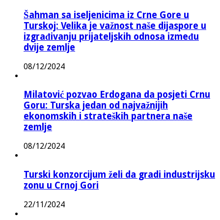
Šahman sa iseljenicima iz Crne Gore u
Turskoj: Velika je važnost naše dijaspore u
izgrađivanju prijateljskih odnosa između
dvije zemlje
08/12/2024
Milatović pozvao Erdogana da posjeti Crnu
Goru: Turska jedan od najvažnijih
ekonomskih i strateških partnera naše
zemlje
08/12/2024
Turski konzorcijum želi da gradi industrijsku
zonu u Crnoj Gori
22/11/2024