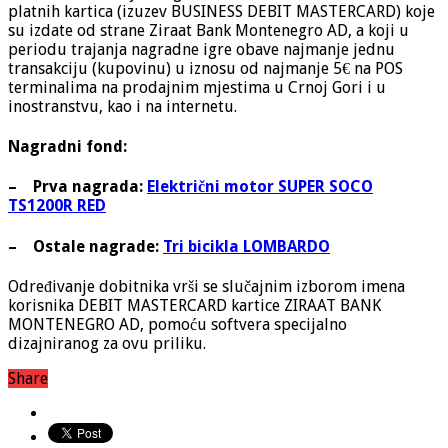
platnih kartica (izuzev BUSINESS DEBIT MASTERCARD) koje
su izdate od strane Ziraat Bank Montenegro AD, a koji u
periodu trajanja nagradne igre obave najmanje jednu
transakciju (kupovinu) u iznosu od najmanje 5€ na POS
terminalima na prodajnim mjestima u Crnoj Gori i u
inostranstvu, kao i na internetu.
Nagradni fond:
–
Prva nagrada:
Električni motor SUPER SOCO
TS1200R RED
–
Ostale nagrade:
Tri bicikla LOMBARDO
Određivanje dobitnika vrši se slučajnim izborom imena
korisnika DEBIT MASTERCARD kartice ZIRAAT BANK
MONTENEGRO AD, pomoću softvera specijalno
dizajniranog za ovu priliku.
Share