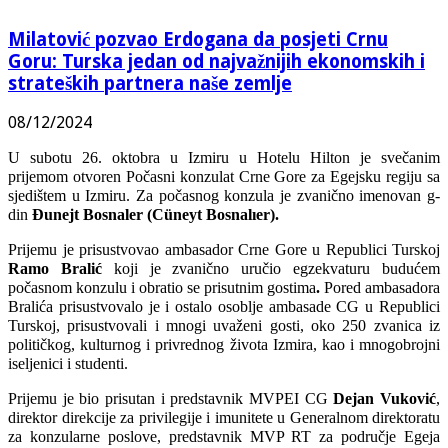
Milatović pozvao Erdogana da posjeti Crnu
Goru: Turska jedan od najvažnijih ekonomskih i
strateških partnera naše zemlje
08/12/2024
U subotu 26. oktobra u Izmiru u Hotelu Hilton je svečanim
prijemom otvoren Počasni konzulat Crne Gore za Egejsku regiju sa
sjedištem u Izmiru. Za počasnog konzula je zvanično imenovan g-
din
Đunejt Bosnaler (C
üneyt Bosnalıer
).
Prijemu je prisustvovao ambasador Crne Gore u Republici Turskoj
Ramo Bralić
koji je zvanično uručio egzekvaturu budućem
počasnom konzulu i obratio se prisutnim gostima
.
Pored ambasadora
Bralića prisustvovalo je i ostalo osoblje ambasade CG u Republici
Turskoj, prisustvovali i mnogi uvaženi gosti, oko 250 zvanica iz
političkog, kulturnog i privrednog života Izmira, kao i mnogobrojni
iseljenici i studenti.
Prijemu je bio prisutan i predstavnik MVPEI CG
Dejan Vuković
,
direktor direkcije za privilegije i imunitete u Generalnom direktoratu
za konzularne poslove, predstavnik MVP RT za područje Egeja