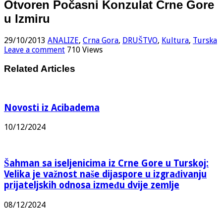
Otvoren Počasni Konzulat Crne Gore
u Izmiru
29/10/2013
ANALIZE
,
Crna Gora
,
DRUŠTVO
,
Kultura
,
Turska
Leave a comment
710 Views
Related Articles
Novosti iz Acibadema
10/12/2024
Šahman sa iseljenicima iz Crne Gore u Turskoj:
Velika je važnost naše dijaspore u izgrađivanju
prijateljskih odnosa između dvije zemlje
08/12/2024