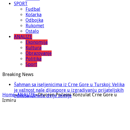
SPORT
Fudbal
Košarka
Odbojka
Rukomet
Ostalo
ANALIZE
Ekonomija
Kultura
Obrazovanje
Politika
Sport
Breaking News
Šahman sa iseljenicima iz Crne Gore u Turskoj: Velika
je važnost naše dijaspore u izgrađivanju prijateljskih
Home
»
ANALIZE
»
Otvoren Počasni Konzulat Crne Gore u
odnosa između dvije zemlje
Izmiru