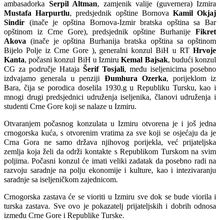
ambasadorka
Serpil Altman
, zamjenik valije (guvernera) Izmira
Mustafa Harpurtlu
, predsjednik opštine Bornova
Kamil Okjaj
Sindir
(inače je opština Bornova-Izmir bratska opština sa Bar
opštinom iz Crne Gore), predsjednik opštine Burhanije
Fikret
Akova
(
inače je opština Burhanija bratska opština sa opštinom
Bijelo Polje iz Crne Gore
), generalni konzul BiH u RT
Hrvoje
Kanta
, počasni konzul BiH u Izmiru
Kemal Bajsak
, budući konzul
CG za područje Hataja
Šerif Tosjali
, među iseljenicima posebno
izdvajamo generala u penziji
Đumhura Ozerka
, porijeklom iz
Bara, čija se porodica doselila 1930.g u Republiku Tursku, kao i
mnogi drugi predsjednici udruženja iseljenika, članovi udruženja i
studenti Crne Gore koji se nalaze u Izmiru.
Otvaranjem počasnog konzulata u Izmiru otvorena je i još jedna
crnogorska kuća, s otvorenim vratima za sve koji se osjećaju da je
Crna Gora ne samo država njihovog porijekla, već prijateljska
zemlja koja želi da održi kontakte s Republikom Turskom na svim
poljima. Počasni konzul će imati veliki zadatak da posebno radi na
razvoju saradnje na polju ekonomije i kulture, kao i intezivaranju
saradnje sa iseljeničkom zajednicom.
Crnogorska zastava će se vioriti u Izmiru sve dok se bude viorila i
turska zastava. Sve ovo je pokazatelj prijateljskih i dobrih odnosa
između Crne Gore i Republike Turske.