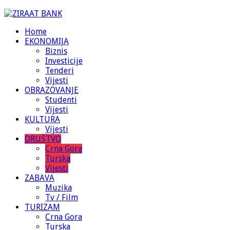
Home
EKONOMIJA
Biznis
Investicije
Tenderi
Vijesti
OBRAZOVANJE
Studenti
Vijesti
KULTURA
Vijesti
DRUŠTVO
Crna Gora
Turska
Vijesti
ZABAVA
Muzika
Tv / Film
TURIZAM
Crna Gora
Turska