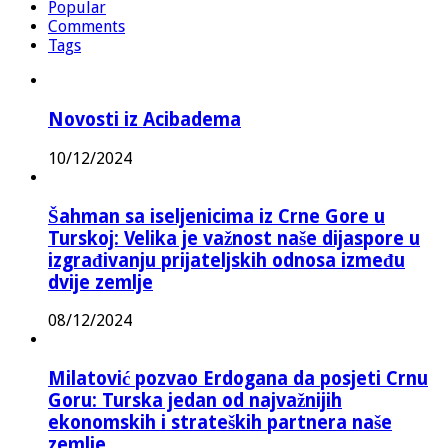
Popular
Comments
Tags
Novosti iz Acibadema
10/12/2024
Šahman sa iseljenicima iz Crne Gore u
Turskoj: Velika je važnost naše dijaspore u
izgrađivanju prijateljskih odnosa između
dvije zemlje
08/12/2024
Milatović pozvao Erdogana da posjeti Crnu
Goru: Turska jedan od najvažnijih
ekonomskih i strateških partnera naše
zemlje