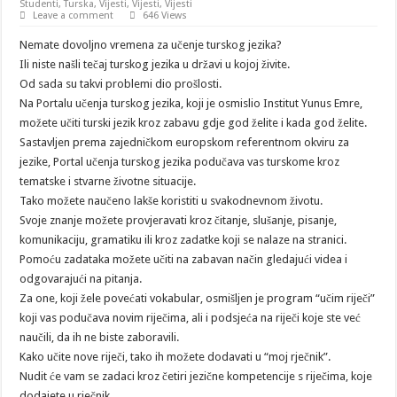
Studenti
,
Turska
,
Vijesti
,
Vijesti
,
Vijesti
Leave a comment
646 Views
Nemate dovoljno vremena za učenje turskog jezika?
Ili niste našli tečaj turskog jezika u državi u kojoj živite.
Od sada su takvi problemi dio prošlosti.
Na Portalu učenja turskog jezika, koji je osmislio Institut Yunus Emre,
možete učiti turski jezik kroz zabavu gdje god želite i kada god želite.
Sastavljen prema zajedničkom europskom referentnom okviru za
jezike, Portal učenja turskog jezika podučava vas turskome kroz
tematske i stvarne životne situacije.
Tako možete naučeno lakše koristiti u svakodnevnom životu.
Svoje znanje možete provjeravati kroz čitanje, slušanje, pisanje,
komunikaciju, gramatiku ili kroz zadatke koji se nalaze na stranici.
Pomoću zadataka možete učiti na zabavan način gledajući videa i
odgovarajući na pitanja.
Za one, koji žele povećati vokabular, osmišljen je program “učim riječi”
koji vas podučava novim riječima, ali i podsjeća na riječi koje ste već
naučili, da ih ne biste zaboravili.
Kako učite nove riječi, tako ih možete dodavati u “moj rječnik”.
Nudit će vam se zadaci kroz četiri jezične kompetencije s riječima, koje
dodajete u rječnik.