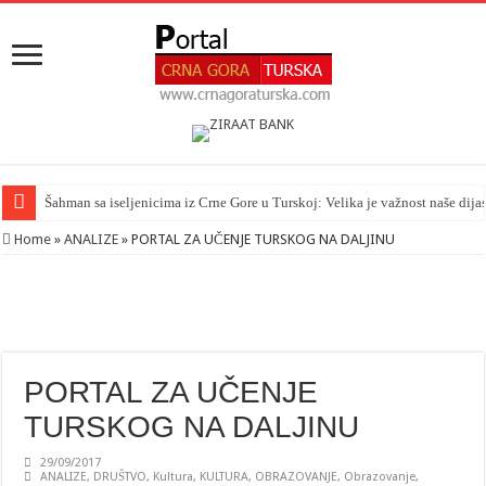
Šahman sa iseljenicima iz Crne Gore u Turskoj: Velika je važnost naše dija
Home
»
ANALIZE
»
PORTAL ZA UČENJE TURSKOG NA DALJINU
PORTAL ZA UČENJE
TURSKOG NA DALJINU
29/09/2017
ANALIZE
,
DRUŠTVO
,
Kultura
,
KULTURA
,
OBRAZOVANJE
,
Obrazovanje
,