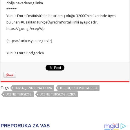
dolje navedenog linka.
*****
Yunus Emre Enstitüsü’nün hazırlamış oluğu 32000’nin üzerinde üyesi
bulunan
#
UzaktanTürkçeÖğretimPortalı
linki aşağıdadır.
https://goo.gl/ecepWp
(
https://turkce.yee.org.tr/tr
)
Yunus Emre Podgorica
Tags
TURSKI JEZIK CRNA GORA
TURSKI JEZIK PODGORICA
UCENJE TURSKOG
UCENJE TURSKOG JEZIKA