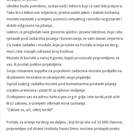
Ukoliko bude potrebno, sustav nudi i lektore koji će vam biti potpora.
Tako kroz lektorove smjernice, prema vašim jakim i slabim točkama,
možete nastaviti s učenjem, pomoću virtualnog razreda razgovarati i
dobiti odgovore na pitanja.
Lektori će pregledati vaše govorne vježbe i pisane tekstove, koje ćete
rješavali pod zadacima pisanja i konverzacije, te vam davati smjernice.
Za svake zadatke i module, koje prođete na Portalu učenja turskog,
moći ćete osvojiti određen broj bodova.
Možete ih koristiti u našoj trgovini, kupiti proizvode pripremljene za
vas, ili poslati poklon prijateljima.
Svoje ostvarene uspjehe na pojedinim zadacima možete podijeliti na
društvenim mrežama te obavijestiti svoje prijatelje.
Ispod svakog zadatka možete pod komentarima postaviti pitanja
ostalim učenicima i pitati ih za njihovo mišljenje.
Očekujemo vas na adresi turkce.yee.org.tr gdje ćete turski jezik učiti
kroz zabavu, a učenjem otkrivati nova saznanja.
“Zabavi se, uči, otkrij turski!”
Portalu za učenje turskog na daljinu , koji broji više od 32 000 članova,
pripremljen od strane Instituta Yunus Emre, možete pristupiti preko