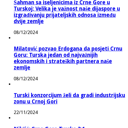
Šahman sa iseljenicima iz Crne Gore u
Turskoj: Velika je važnost naše dijaspore u
izgrađivanju prijateljskih odnosa između
dvije zemlje
08/12/2024
Milatović pozvao Erdogana da posjeti Crnu
Goru: Turska jedan od najvažnijih
ekonomskih i strateških partnera naše
zemlje
08/12/2024
Turski konzorcijum želi da gradi industrijsku
zonu u Crnoj Gori
22/11/2024