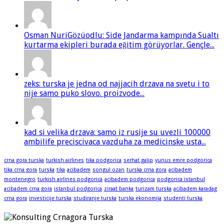
Osman NuriGözüodlu: Side Jandarma kampında Sualtı
kurtarma ekipleri burada eğitim görüyorlar. Gençle...
zeks: turska je jedna od najjacih drzava na svetu i to
nije samo puko slovo. proizvode...
kad si velika drzava: samo iz rusije su uvezli 100000
ambilife preciscivaca vazduha za medicinske usta...
crna gora turska
turkish airlines
tika podgorica
serhat galip
yunus emre podgorica
tika crna gora
turska
tika
acibadem
songul ozan
turska crna gora
acibadem
montenegro
turkish airlines podgorica
acibadem podgorica
podgorica istanbul
acibadem crna gora
istanbul podgorica
ziraat banka
turizam turska
acibadem karadag
crna gora
investicije turska
studiranje turska
turska ekonomija
studenti turska