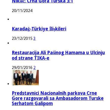
Nikšić: Crna Gora Turska 3:1
20/11/2024
Karadağ-Türkiye İlişkileri
23/12/2015
3
Restauracija Ali Pašinog Hamama u Ulcinju
od strane TIKA-e
29/01/2016
2
Predstavnici Nacionalnih parkova Crne
Gore razgovarali sa Ambasadorom Turske
Serhatom Galipom