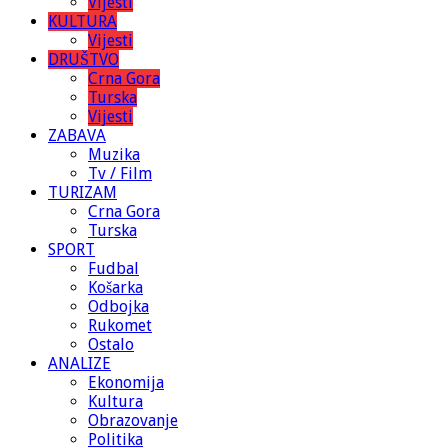
Vijesti
KULTURA
Vijesti
DRUŠTVO
Crna Gora
Turska
Vijesti
ZABAVA
Muzika
Tv / Film
TURIZAM
Crna Gora
Turska
SPORT
Fudbal
Košarka
Odbojka
Rukomet
Ostalo
ANALIZE
Ekonomija
Kultura
Obrazovanje
Politika