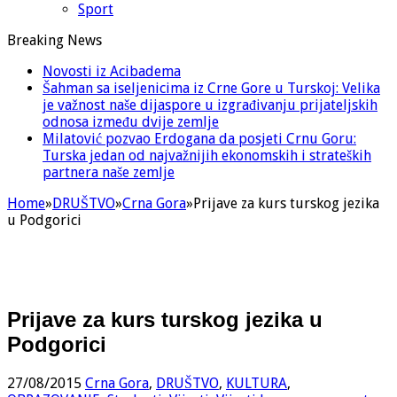
Sport
Breaking News
Novosti iz Acibadema
Šahman sa iseljenicima iz Crne Gore u Turskoj: Velika
je važnost naše dijaspore u izgrađivanju prijateljskih
odnosa između dvije zemlje
Milatović pozvao Erdogana da posjeti Crnu Goru:
Turska jedan od najvažnijih ekonomskih i strateških
partnera naše zemlje
Home
»
DRUŠTVO
»
Crna Gora
»
Prijave za kurs turskog jezika
u Podgorici
Prijave za kurs turskog jezika u
Podgorici
27/08/2015
Crna Gora
,
DRUŠTVO
,
KULTURA
,