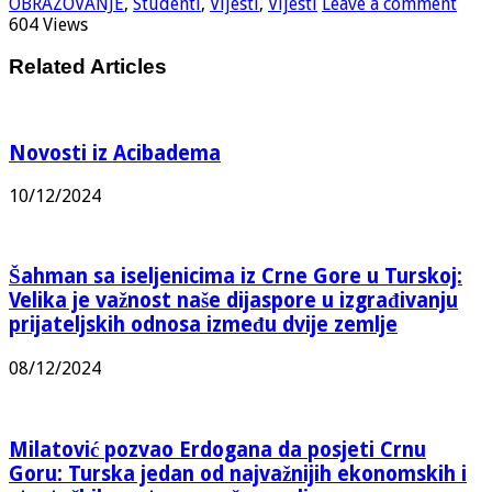
OBRAZOVANJE
,
Studenti
,
Vijesti
,
Vijesti
Leave a comment
604 Views
Related Articles
Novosti iz Acibadema
10/12/2024
Šahman sa iseljenicima iz Crne Gore u Turskoj:
Velika je važnost naše dijaspore u izgrađivanju
prijateljskih odnosa između dvije zemlje
08/12/2024
Milatović pozvao Erdogana da posjeti Crnu
Goru: Turska jedan od najvažnijih ekonomskih i