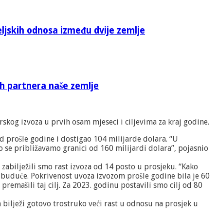
eljskih odnosa između dvije zemlje
ih partnera naše zemlje
kog izvoza u prvih osam mjeseci i ciljevima za kraj godine.
 prošle godine i dostigao 104 milijarde dolara. “U
no se približavamo granici od 160 milijardi dolara”, pojasnio
i zabilježili smo rast izvoza od 14 posto u prosjeku. “Kako
 ubuduće. Pokrivenost uvoza izvozom prošle godine bila je 60
remašili taj cilj. Za 2023. godinu postavili smo cilj od 80
ka bilježi gotovo trostruko veći rast u odnosu na prosjek u