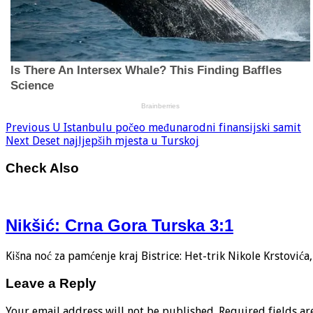
Previous
U Istanbulu počeo međunarodni finansijski samit
Next
Deset najljepših mjesta u Turskoj
Check Also
Nikšić: Crna Gora Turska 3:1
Kišna noć za pamćenje kraj Bistrice: Het-trik Nikole Krstović
Leave a Reply
Your email address will not be published.
Required fields a