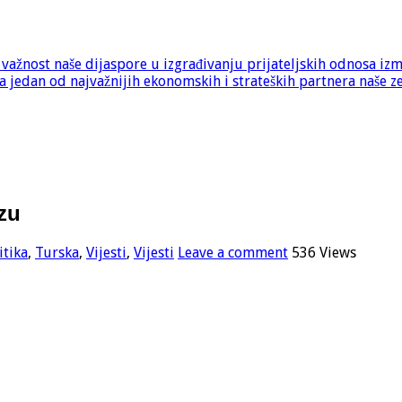
e važnost naše dijaspore u izgrađivanju prijateljskih odnosa iz
 jedan od najvažnijih ekonomskih i strateških partnera naše z
zu
itika
,
Turska
,
Vijesti
,
Vijesti
Leave a comment
536 Views