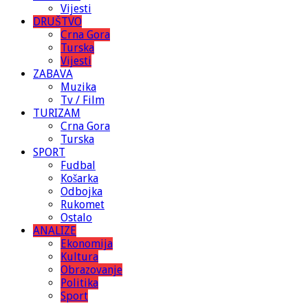
Vijesti
DRUŠTVO
Crna Gora
Turska
Vijesti
ZABAVA
Muzika
Tv / Film
TURIZAM
Crna Gora
Turska
SPORT
Fudbal
Košarka
Odbojka
Rukomet
Ostalo
ANALIZE
Ekonomija
Kultura
Obrazovanje
Politika
Sport