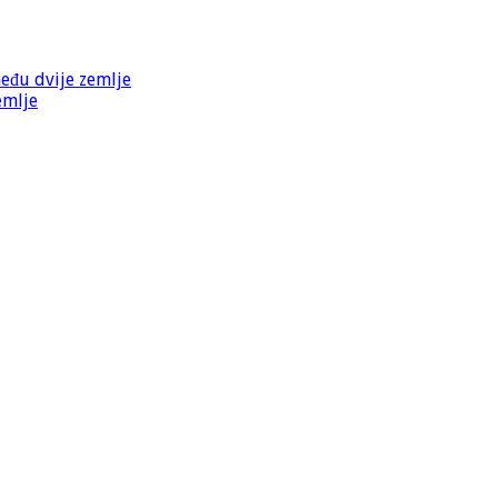
među dvije zemlje
emlje