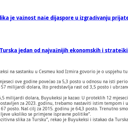
ika je važnost naše dijaspore u izgrađivanju prijat
Turska jedan od najvažnijih ekonomskih i stratešk
ksi na sastanku u Cesmeu kod Izmira govorio je o uspjehu turs
eseci ove godine povećao za 5,3 posto u odnosu na isti period
157 milijardi dolara, što predstavlja rast od 3,5 posto i ubrza
66,5 milijardi dolara, Buyukeksi je kazao: U proteklih 12 mjesec
e postavljen za 2023. godinu, trebamo nastaviti istim tempom i
7 posto. Naš cilj za 2015. godinu je 64,3 posto. Trenutno smo p
ljeve ukoliko se primjene ispravne politike”.
pozitivna slika za Tursku”, rekao je Buyukeksi i istakao da Turs