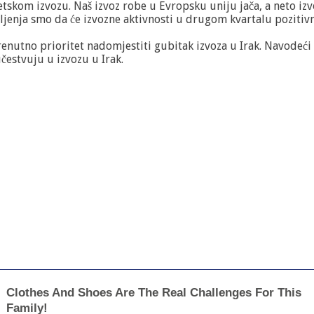
etskom izvozu. Naš izvoz robe u Evropsku uniju jača, a neto iz
jenja smo da će izvozne aktivnosti u drugom kvartalu pozitivno
renutno prioritet nadomjestiti gubitak izvoza u Irak. Navodeći d
učestvuju u izvozu u Irak.