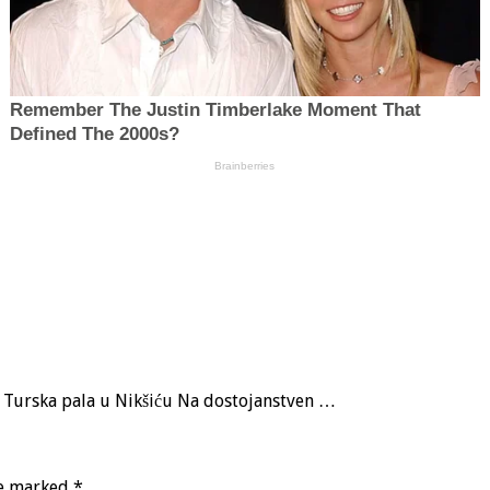
a, Turska pala u Nikšiću Na dostojanstven …
re marked
*