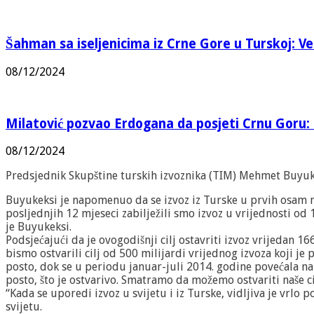
Šahman sa iseljenicima iz Crne Gore u Turskoj: Vel
08/12/2024
Milatović pozvao Erdogana da posjeti Crnu Goru: 
08/12/2024
Predsjednik Skupštine turskih izvoznika (TIM) Mehmet Buyuke
Buyukeksi je napomenuo da se izvoz iz Turske u prvih osam mj
posljednjih 12 mjeseci zabilježili smo izvoz u vrijednosti od 
je Buyukeksi.
Podsjećajući da je ovogodišnji cilj ostavriti izvoz vrijedan 1
bismo ostvarili cilj od 500 milijardi vrijednog izvoza koji j
posto, dok se u periodu januar-juli 2014. godine povećala na 6
posto, što je ostvarivo. Smatramo da možemo ostvariti naše ci
“Kada se uporedi izvoz u svijetu i iz Turske, vidljiva je vrlo 
svijetu.