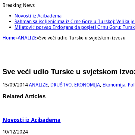
Breaking News
Novosti iz Acibadema
Šahman sa iseljenicima iz Crne Gore u Turskoj: Velika j
Milatović pozvao Erdogana da posjeti Crnu Goru: Turska
Home
»
ANALIZE
»
Sve veći udio Turske u svjetskom izvozu
Sve veći udio Turske u svjetskom izvo
15/09/2014
ANALIZE
,
DRUŠTVO
,
EKONOMIJA
,
Ekonomija
,
Pol
Related Articles
Novosti iz Acibadema
10/12/2024