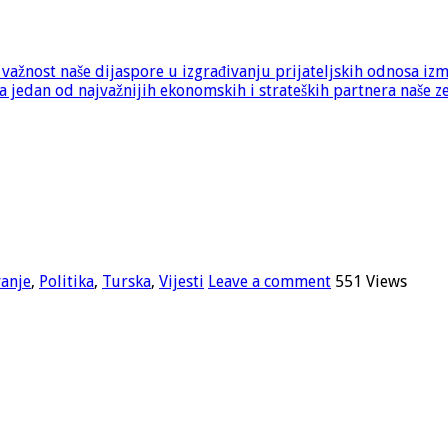
e važnost naše dijaspore u izgrađivanju prijateljskih odnosa iz
 jedan od najvažnijih ekonomskih i strateških partnera naše z
anje
,
Politika
,
Turska
,
Vijesti
Leave a comment
551 Views