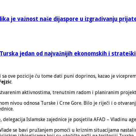
ika je važnost naše dijaspore u izgrađivanju prijat
Turska jedan od najvažnijih ekonomskih i stratešk
i sa ove pozicije ću tome dati puni doprinos, kazao je vicepre
Fejzić
.
stvarenim aktivnostima, trenutnim radom i planiranim projekt
om nivou odnosa Turske i Crne Gore. Bilo je riječi i o otvara
ednice.
elegacija Islamske zajednice je posjetila AFAD – Vladinu agenc
e Vlade se bavi pružanjem pomoći u kriznim situacijama nastali
ijskim izbjeglicama koji su utočište našli na teritoriji Turske.