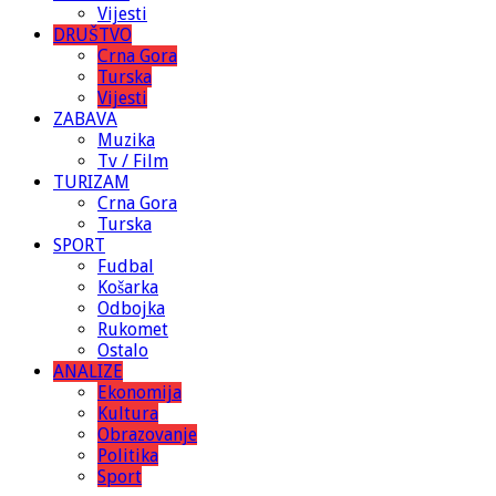
Vijesti
DRUŠTVO
Crna Gora
Turska
Vijesti
ZABAVA
Muzika
Tv / Film
TURIZAM
Crna Gora
Turska
SPORT
Fudbal
Košarka
Odbojka
Rukomet
Ostalo
ANALIZE
Ekonomija
Kultura
Obrazovanje
Politika
Sport