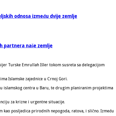
eljskih odnosa između dvije zemlje
ih partnera naše zemlje
mijer Turske Emrullah Išler tokom susreta sa delegacijom
ima Islamske zajednice u Crnoj Gori.
nju islamskog centra u Baru, te drugim planiranim projektima
iju za krizne i urgentne situacije.
m kao posljedica prirodnih nepogoda, ratova, i slično. Između