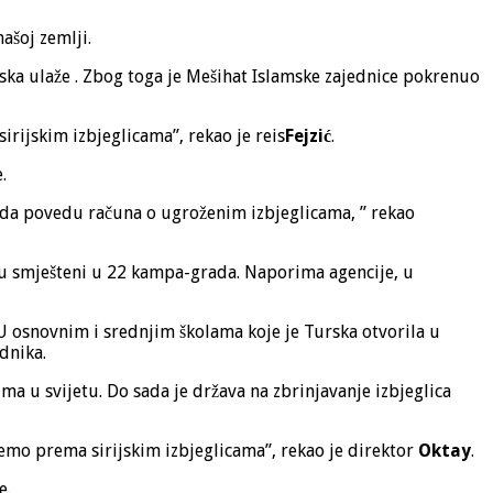
ašoj zemlji.
rska ulaže . Zbog toga je Mešihat Islamske zajednice pokrenuo
ijskim izbjeglicama”, rekao je reis
Fejzić
.
.
 da povedu računa o ugroženim izbjeglicama, ” rekao
 su smješteni u 22 kampa-grada. Naporima agencije, u
 U osnovnim i srednjim školama koje je Turska otvorila u
dnika.
a u svijetu. Do sada je država na zbrinjavanje izbjeglica
jemo prema sirijskim izbjeglicama”, rekao je direktor
Oktay
.
e.