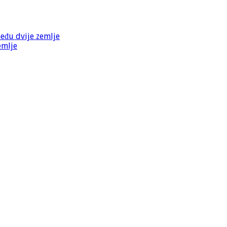
među dvije zemlje
emlje