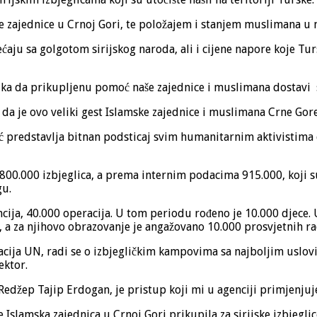
zajednice u Crnoj Gori, te položajem i stanjem muslimana u n
ećaju sa golgotom sirijskog naroda, ali i cijene napore koje Tu
a da prikupljenu pomoć naše zajednice i muslimana dostavi sir
i da je ovo veliki gest Islamske zajednice i muslimana Crne Gore
ć predstavlja bitnan podsticaj svim humanitarnim aktivistima
i 800.000 izbjeglica, a prema internim podacima 915.000, koji
gu.
ncija, 40.000 operacija. U tom periodu rođeno je 10.000 djece.
a za njihovo obrazovanje je angažovano 10.000 prosvjetnih ra
cija UN, radi se o izbjegličkim kampovima sa najboljim uslovim
ektor.
 Redžep Tajip Erdogan, je pristup koji mi u agenciji primjenju
Islamska zajednica u Crnoj Gori prikupila za sirijske izbjeglic