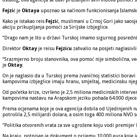
Fejzić
je
Oktaya
upoznao sa načinom funkcionisanja Islamske 
Kako je istakao reis
Fejzić
, muslimani u Crnoj Gori jako saosj
akciju prikupljanja pomoći za Sirijske izbjeglice.
“Drago nam je što u državi Turskoj imamo sigurnog posrednik
Direktor
Oktay
je reisu
Fejziću
zahvalio na posjeti naglasivš
“Srazmjerno broju stanovnika, ova pomoć nije simbolična, ve
je
Oktay
.
On je naglasio da u Turskoj prema zvaničnoj statistici borav
kampovima izbjeglice imaju hranu, smještaj, medicinsku nje
Od početka krize, izvršeno je 2,5 miliona medicinskih interve
kampovima nastavu na Arapskom jeziku pohađa 64.000 djece, 
Prema ocjenama koje je ova agencija dobila od Ujedinjenih na
potrošila 2,5 milijardi dolara, a osim toga 400 miliona NVO s
“Politika otvorenih vrata za sve ugrožene koju vodi premijer
Na kraju, potpisan je dokument o prijemu 10.000 eura koje je 