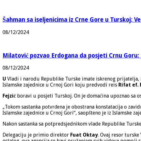
Šahman sa iseljenicima iz Crne Gore u Turskoj: Vel
08/12/2024
Milatović pozvao Erdogana da posjeti Crnu Goru: 
08/12/2024
U
Vladi i narodu Republike Turske imate iskrenog prijatelja, 
Islamske zajednice u Crnoj Gori koju predvodi reis
Rifat ef. 
Fejzić
boravi u posjeti Turskoj. On je domaćina upoznao sa o
„Tokom sastanka potvrđena je obostrana konstatacija o zavidn
Islamske zajednice u Crnoj Gori“, saopšteno je iz Islamske zaj
Nakon sastanka sa potpredsjednikom vlade Republike Turske, d
Delegaciju je primio direktor
Fuat Oktay
. Ovaj resor tursk
ostalog, ova agencija se bavi pružanjem svih vidova pomoći sir