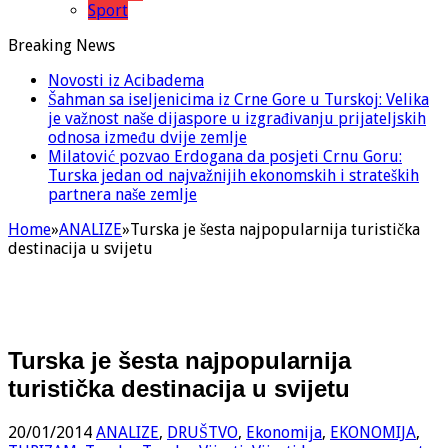
Sport
Breaking News
Novosti iz Acibadema
Šahman sa iseljenicima iz Crne Gore u Turskoj: Velika
je važnost naše dijaspore u izgrađivanju prijateljskih
odnosa između dvije zemlje
Milatović pozvao Erdogana da posjeti Crnu Goru:
Turska jedan od najvažnijih ekonomskih i strateških
partnera naše zemlje
Home
»
ANALIZE
»
Turska je šesta najpopularnija turistička
destinacija u svijetu
Turska je šesta najpopularnija
turistička destinacija u svijetu
20/01/2014
ANALIZE
,
DRUŠTVO
,
Ekonomija
,
EKONOMIJA
,