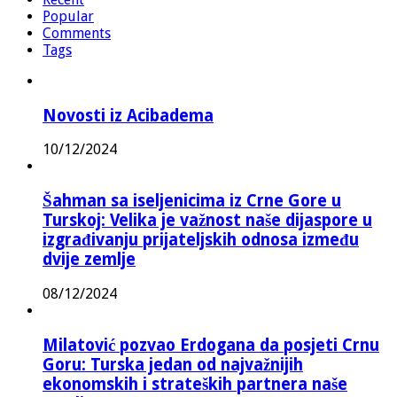
Popular
Comments
Tags
Novosti iz Acibadema
10/12/2024
Šahman sa iseljenicima iz Crne Gore u
Turskoj: Velika je važnost naše dijaspore u
izgrađivanju prijateljskih odnosa između
dvije zemlje
08/12/2024
Milatović pozvao Erdogana da posjeti Crnu
Goru: Turska jedan od najvažnijih
ekonomskih i strateških partnera naše