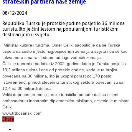
strateških partnera naše zemlje
08/12/2024
Republiku Tursku je protekle godine posjetilo 36 miliona
turista, što je čini šestom najpopularnijom turističkom
destinacijom u svijetu.
Ministar kulture i turizma, Omer Čelik, saopštio je da se Turska
uspela na šesto mjesto najposjećenijih zemalja u svijetu i da se kao
takva mora smatrati jednom od Lige vodećih zemalja.
Čelik je uporedio podatke iz 2002. godine, kada je Tursku posjetilo
13,2 miliona turista i one od protekle godine, kada je ta brojka
povećana na 36 miliona, što je ukupni porast od 170 posto.
Istovremeno, prihodi stečeni iz turističkog sektora povećani su sa
12,4 na 30 milijardi dolara.
Veliki doprinos promociji turske turističke ponude dali su i njeni
ambasadori u inostranim diplomatskim misijama, ocijenio je ministar
Čelik.
www.trtbosanski.com
Share