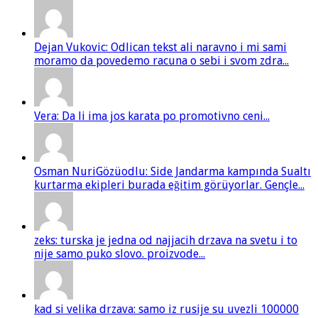
Dejan Vukovic: Odlican tekst ali naravno i mi sami
moramo da povedemo racuna o sebi i svom zdra...
Vera: Da li ima jos karata po promotivno ceni...
Osman NuriGözüodlu: Side Jandarma kampında Sualtı
kurtarma ekipleri burada eğitim görüyorlar. Gençle...
zeks: turska je jedna od najjacih drzava na svetu i to
nije samo puko slovo. proizvode...
kad si velika drzava: samo iz rusije su uvezli 100000