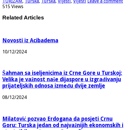
TURIZAM
,
Turska
,
Turska
,
Vijesti
,
Vijesti
Leave a comment
515 Views
Related Articles
Novosti iz Acibadema
10/12/2024
Šahman sa iseljenicima iz Crne Gore u Turskoj:
Velika je važnost naše dijaspore u izgrađivanju
prijateljskih odnosa između dvije zemlje
08/12/2024
Milatović pozvao Erdogana da posjeti Crnu
Goru: Turska jedan od najvažnijih ekonomskih i