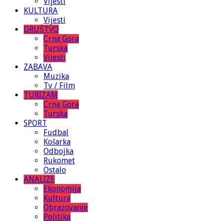
Vijesti
KULTURA
Vijesti
DRUŠTVO
Crna Gora
Turska
Vijesti
ZABAVA
Muzika
Tv / Film
TURIZAM
Crna Gora
Turska
SPORT
Fudbal
Košarka
Odbojka
Rukomet
Ostalo
ANALIZE
Ekonomija
Kultura
Obrazovanje
Politika