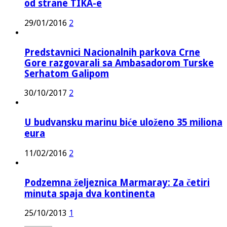
od strane TIKA-e
29/01/2016
2
Predstavnici Nacionalnih parkova Crne
Gore razgovarali sa Ambasadorom Turske
Serhatom Galipom
30/10/2017
2
U budvansku marinu biće uloženo 35 miliona
eura
11/02/2016
2
Podzemna željeznica Marmaray: Za četiri
minuta spaja dva kontinenta
25/10/2013
1