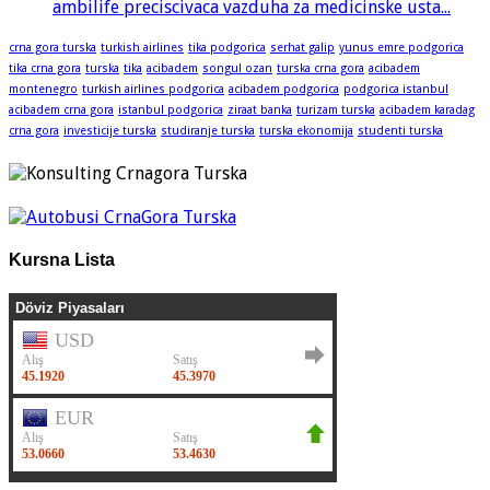
ambilife preciscivaca vazduha za medicinske usta...
crna gora turska
turkish airlines
tika podgorica
serhat galip
yunus emre podgorica
tika crna gora
turska
tika
acibadem
songul ozan
turska crna gora
acibadem
montenegro
turkish airlines podgorica
acibadem podgorica
podgorica istanbul
acibadem crna gora
istanbul podgorica
ziraat banka
turizam turska
acibadem karadag
crna gora
investicije turska
studiranje turska
turska ekonomija
studenti turska
Kursna Lista