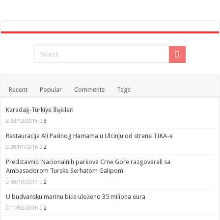
Recent
Popular
Comments
Tags
Karadağ-Türkiye İlişkileri
23/12/2015
3
Restauracija Ali Pašinog Hamama u Ulcinju od strane TIKA-e
29/01/2016
2
Predstavnici Nacionalnih parkova Crne Gore razgovarali sa
Ambasadorom Turske Serhatom Galipom
30/10/2017
2
U budvansku marinu biće uloženo 35 miliona eura
11/02/2016
2