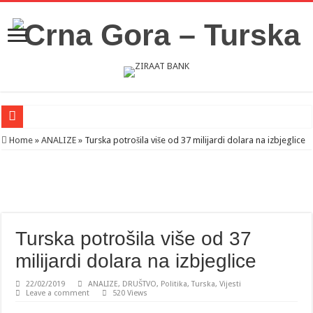
Novosti iz Acibadema
Home
»
ANALIZE
»
Turska potrošila više od 37 milijardi dolara na izbjeglice
Šahman sa iseljenicima iz Crne Gore u Turskoj: Velika je važnost naše dijaspore 
Milatović pozvao Erdogana da posjeti Crnu Goru: Turska jedan od najvažnijih ek
Turska potrošila više od 37
milijardi dolara na izbjeglice
22/02/2019
ANALIZE
,
DRUŠTVO
,
Politika
,
Turska
,
Vijesti
Leave a comment
520 Views