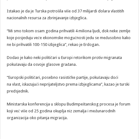
Istakao je da je Turska potrošila više od 37 milijardi dolara vlastitih
nacionalnih resursa za zbrinjavanje izbjeglica.
“Mi smo tokom osam godina prihvatili 4 miliona ljudi, dok neke zemlje
koje posjeduju veće ekonomske mogućnosti jedu se međusobno kako
ne bi prihvatili 100-150 izbjeglica”, rekao je Erdogan.
Dodao je kako neki političari u Europi retorikom protiv migranata
pokušavaju da osvoje glasove građana.
“Europski političari, posebno rasističke partije, pokušavaju doći
na vlast, iskazujući neprijateljstvo prema izbjeglicama”, kazao je turski
predsjednik.
Ministarska konferencija u sklopu Budimpeštanskog procesa je forum
koji već više od 25 godina okuplja niz zemalja i međunarodnih
organizacija oko pitanja migracija.