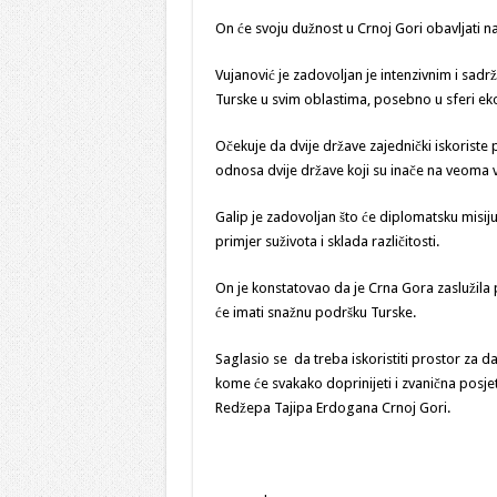
On će svoju dužnost u Crnoj Gori obavljati n
Vujanović je zadovoljan je intenzivnim i sad
Turske u svim oblastima, posebno u sferi ek
Očekuje da dvije države zajednički iskoriste
odnosa dvije države koji su inače na veoma 
Galip je zadovoljan što će diplomatsku misiju v
primjer suživota i sklada različitosti.
On je konstatovao da je Crna Gora zaslužila
će imati snažnu podršku Turske.
Saglasio se da treba iskoristiti prostor za 
kome će svakako doprinijeti i zvanična posj
Redžepa Tajipa Erdogana Crnoj Gori.