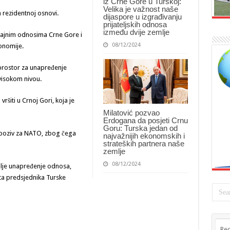
iz Crne Gore u Turskoj:
Velika je važnost naše
a rezidentnoj osnovi.
dijaspore u izgrađivanju
prijateljskih odnosa
između dvije zemlje
ržajnim odnosima Crne Gore i
08/12/2024
onomije.
 prostor za unapređenje
visokom nivou.
ršiti u Crnoj Gori, koja je
Milatović pozvao
Erdogana da posjeti Crnu
Goru: Turska jedan od
 poziv za NATO, zbog čega
najvažnijih ekonomskih i
strateških partnera naše
zemlje
08/12/2024
dalje unapređenje odnosa,
eta predsjednika Turske
Rec