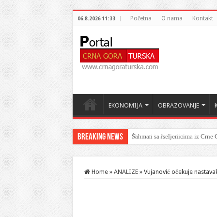
Početna
O nama
Kontakt
06.8.2026 11:33
EKONOMIJA
OBRAZOVANJE
Breaking News
Šahman sa iseljenicima iz Crne G
Home
»
ANALIZE
»
Vujanović očekuje nastava