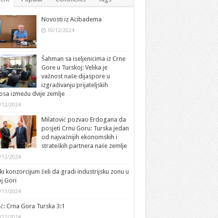
Novosti iz Acibadema
10/12/2024
Šahman sa iseljenicima iz Crne
Gore u Turskoj: Velika je
važnost naše dijaspore u
izgrađivanju prijateljskih
sa između dvije zemlje
/12/2024
Milatović pozvao Erdogana da
posjeti Crnu Goru: Turska jedan
od najvažnijih ekonomskih i
strateških partnera naše zemlje
/12/2024
ki konzorcijum želi da gradi industrijsku zonu u
j Gori
/11/2024
ić: Crna Gora Turska 3:1
/11/2024