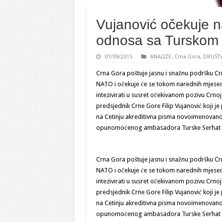
Vujanović očekuje n
odnosa sa Turskom
01/09/2015
ANALIZE
,
Crna Gora
,
DRUŠT
Crna Gora poštuje jasnu i snažnu podršku Crn
NATO i očekuje će se tokom narednih mjese
intezivirati u susret očekivanom pozivu Crno
predsjednik Crne Gore Filip Vujanović koji je
na Cetinju akreditivna pisma novoimenovano
opunomoćenog ambasadora Turske Serhat 
Crna Gora poštuje jasnu i snažnu podršku Crn
NATO i očekuje će se tokom narednih mjese
intezivirati u susret očekivanom pozivu Crno
predsjednik Crne Gore Filip Vujanović koji je
na Cetinju akreditivna pisma novoimenovano
opunomoćenog ambasadora Turske Serhat 