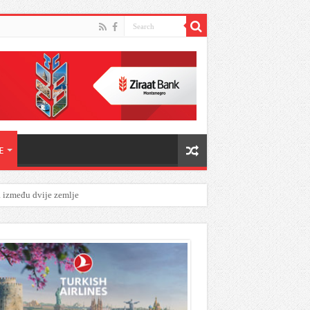
E
a između dvije zemlje