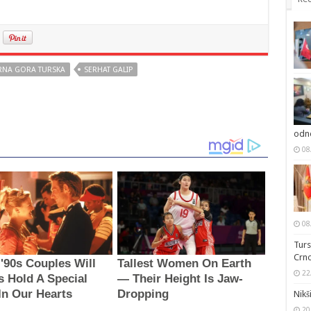
RNA GORA TURSKA
SERHAT GALIP
odno
08
08
Turs
Crno
22
Nikš
20