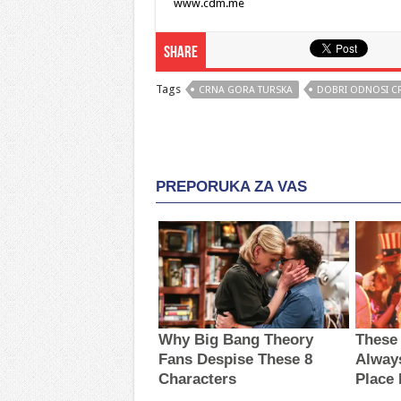
www.cdm.me
Share
Tags
CRNA GORA TURSKA
DOBRI ODNOSI C