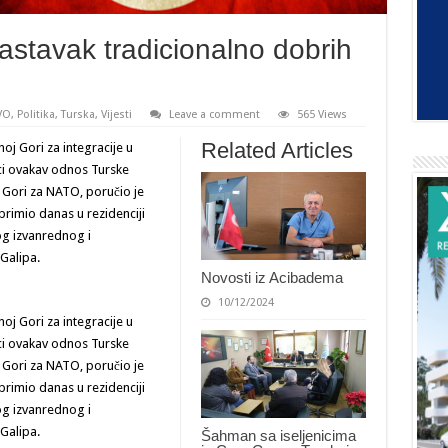
astavak tradicionalno dobrih
VO
,
Politika
,
Turska
,
Vijesti
Leave a comment
565 Views
Related Articles
oj Gori za integracije u
ci ovakav odnos Turske
j Gori za NATO, poručio je
 primio danas u rezidenciji
g izvanrednog i
Galipa.
Novosti iz Acibadema
10/12/2024
oj Gori za integracije u
ci ovakav odnos Turske
j Gori za NATO, poručio je
 primio danas u rezidenciji
g izvanrednog i
Galipa.
Šahman sa iseljenicima