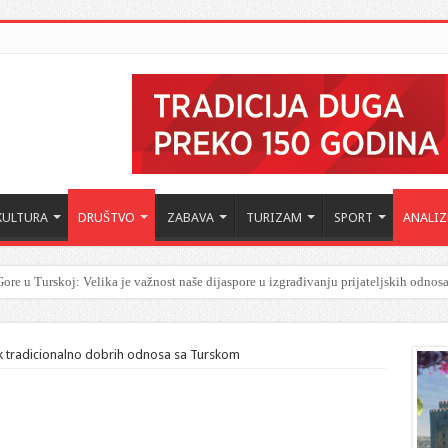
KULTURA
DRUŠTVO
ZABAVA
TURIZAM
SPORT
ANALIZ
ore u Turskoj: Velika je važnost naše dijaspore u izgrađivanju prijateljskih odnos
k tradicionalno dobrih odnosa sa Turskom