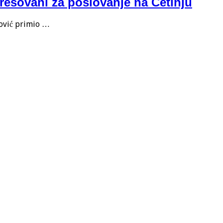
teresovani za poslovanje na Cetinju
ković primio …