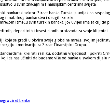
sustvo u svim značajnim finansijskim centrima svijeta.
rski bankarski sektor. Ziraat banka Turske je uvijek na raspola
kog i mobilnog bankarstva i drugih kanala.
ežom između svih turskih banaka, još uvijek ima za cilj da pr
itnih, depozitnih i investicionih proizvoda za svoje klijente 
ji koja se gradi u okviru svoje globalne mreže, svojim jedins
energiju i motivaciju za Ziraat Finansijsku Grupu.
tandardima, kreirati razliku, dodatnu vrijednost i pokriti Crnu
t koji će nas učiniti da budemo više od banke u svakom dijelu n
negro
zirat banka