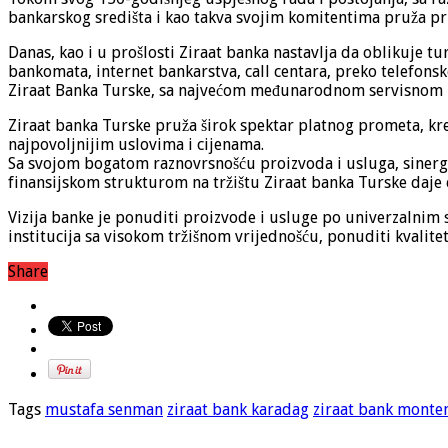
bankarskog središta i kao takva svojim komitentima pruža pri
Danas, kao i u prošlosti Ziraat banka nastavlja da oblikuje tu
bankomata, internet bankarstva, call centara, preko telefons
Ziraat Banka Turske, sa najvećom međunarodnom servisnom mr
Ziraat banka Turske pruža širok spektar platnog prometa, kred
najpovoljnijim uslovima i cijenama.
Sa svojom bogatom raznovrsnošću proizvoda i usluga, sinergi
finansijskom strukturom na tržištu Ziraat banka Turske daje 
Vizija banke je ponuditi proizvode i usluge po univerzalnim s
institucija sa visokom tržišnom vrijednošću, ponuditi kvalite
Share
Tags
mustafa senman
ziraat bank karadag
ziraat bank monte