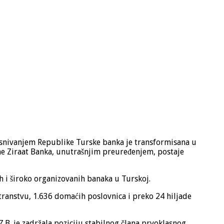
 Osnivanjem Republike Turske banka je transformisana u
ne Ziraat Banka, unutrašnjim preuređenjem, postaje
h i široko organizovanih banaka u Turskoj.
transtvu, 1.636 domaćih poslovnica i preko 24 hiljade
.B. je zadržala poziciju stabilnog člana prvoklasnog