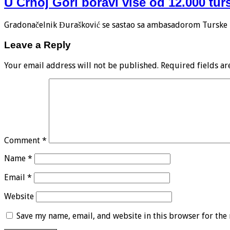
U Crnoj Gori boravi više od 12.000 turs
Gradonačelnik Đurašković se sastao sa ambasadorom Turske u
Leave a Reply
Your email address will not be published.
Required fields a
Comment
*
Name
*
Email
*
Website
Save my name, email, and website in this browser for the