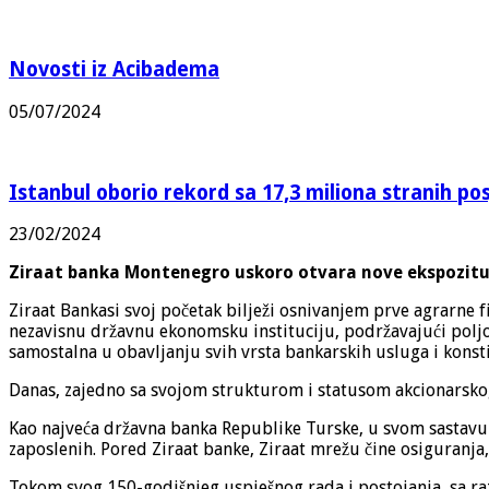
Novosti iz Acibadema
05/07/2024
Istanbul oborio rekord sa 17,3 miliona stranih pos
23/02/2024
Ziraat banka Montenegro uskoro otvara nove ekspozitur
Ziraat Bankasi svoj početak bilježi osnivanjem prve agrarne 
nezavisnu državnu ekonomsku instituciju, podržavajući poljo
samostalna u obavljanju svih vrsta bankarskih usluga i konst
Danas, zajedno sa svojom strukturom i statusom akcionarskog 
Kao najveća državna banka Republike Turske, u svom sastavu i
zaposlenih. Pored Ziraat banke, Ziraat mrežu čine osiguranja, 
Tokom svog 150-godišnjeg uspješnog rada i postojanja, sa raz