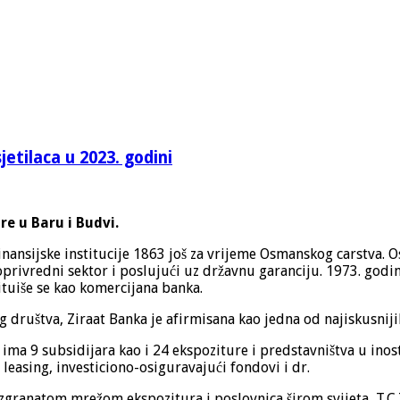
jetilaca u 2023. godini
e u Baru i Budvi.
finansijske institucije 1863 još za vrijeme Osmanskog carstva.
privredni sektor i poslujući uz državnu garanciju. 1973. godi
ituiše se kao komercijana banka.
društva, Ziraat Banka je afirmisana kao jedna od najiskusniji
ma 9 subsidijara kao i 24 ekspoziture i predstavništva u inos
leasing, investiciono-osiguravajući fondovi i dr.
granatom mrežom ekspozitura i poslovnica širom svijeta, T.C.Z