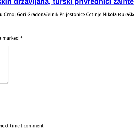
kih državljana, turski privrednici zain
 Crnoj Gori Gradonačelnik Prijestonice Cetinje Nikola Đuraš
re marked
*
 next time I comment.