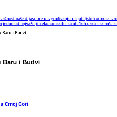
e važnost naše dijaspore u izgrađivanju prijateljskih odnosa iz
 jedan od najvažnijih ekonomskih i strateških partnera naše z
u Baru i Budvi
u Baru i Budvi
 u Crnoj Gori