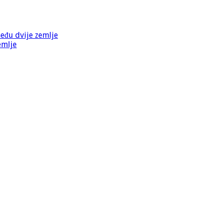
među dvije zemlje
emlje