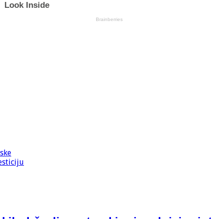
jske
sticiju