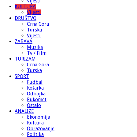
Vijesti
KULTURA
Vijesti
DRUŠTVO
Crna Gora
Turska
Vijesti
ZABAVA
Muzika
Tv / Film
TURIZAM
Crna Gora
Turska
SPORT
Fudbal
Košarka
Odbojka
Rukomet
Ostalo
ANALIZE
Ekonomija
Kultura
Obrazovanje
Politika