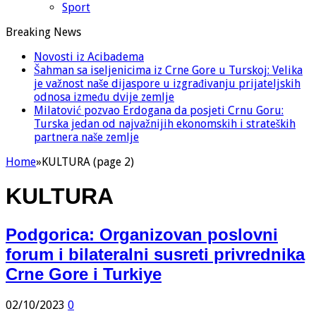
Sport
Breaking News
Novosti iz Acibadema
Šahman sa iseljenicima iz Crne Gore u Turskoj: Velika
je važnost naše dijaspore u izgrađivanju prijateljskih
odnosa između dvije zemlje
Milatović pozvao Erdogana da posjeti Crnu Goru:
Turska jedan od najvažnijih ekonomskih i strateških
partnera naše zemlje
Home
»
KULTURA (page 2)
KULTURA
Podgorica: Organizovan poslovni
forum i bilateralni susreti privrednika
Crne Gore i Turkiye
02/10/2023
0