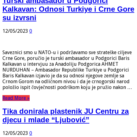
Turski ambasador u Podgorici
Kalkavan: Odnosi Turkiye i Crne Gore
su izvrsni
12/05/2023
0
Saveznici smo u NATO-u i podržavamo sve strateške ciljeve
Crne Gore, poručio je turski ambasador u Podgorici Baris
Kalkavan u intervjuu za Anadoliju Podgorica AHMET
NURDUHAN – Ambasador Republike Turkiye u Podgorici
Baris Kalkavan izjavio je da su odnosi njegove zemlje sa
Crnom Gorom na odličnom nivou i da je crnogorski narod
položio ispit čovječnosti podrškom koju je pružio nakon …
Read More »
Tika donirala plastenik JU Centru za
djecu i mlade “Ljubović”
12/05/2023
0