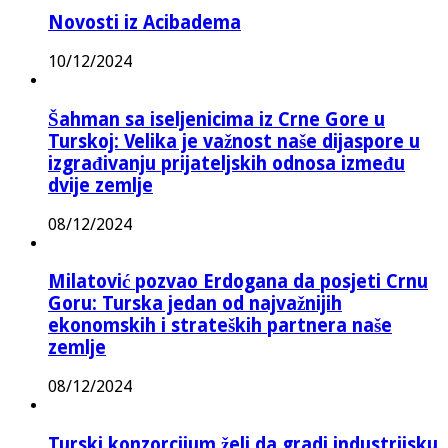
Novosti iz Acibadema
10/12/2024
Šahman sa iseljenicima iz Crne Gore u
Turskoj: Velika je važnost naše dijaspore u
izgrađivanju prijateljskih odnosa između
dvije zemlje
08/12/2024
Milatović pozvao Erdogana da posjeti Crnu
Goru: Turska jedan od najvažnijih
ekonomskih i strateških partnera naše
zemlje
08/12/2024
Turski konzorcijum želi da gradi industrijsku