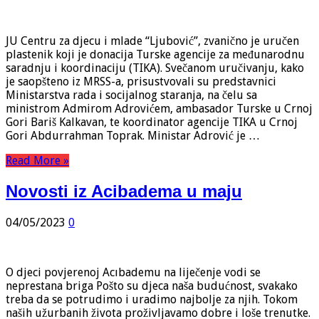
JU Centru za djecu i mlade “Ljubović”, zvanično je uručen
plastenik koji je donacija Turske agencije za međunarodnu
saradnju i koordinaciju (TIKA). Svečanom uručivanju, kako
je saopšteno iz MRSS-a, prisustvovali su predstavnici
Ministarstva rada i socijalnog staranja, na čelu sa
ministrom Admirom Adrovićem, ambasador Turske u Crnoj
Gori Bariš Kalkavan, te koordinator agencije TIKA u Crnoj
Gori Abdurrahman Toprak. Ministar Adrović je …
Read More »
Novosti iz Acibadema u maju
04/05/2023
0
O djeci povjerenoj Acıbademu na liječenje vodi se
neprestana briga Pošto su djeca naša budućnost, svakako
treba da se potrudimo i uradimo najbolje za njih. Tokom
naših užurbanih života proživljavamo dobre i loše trenutke.