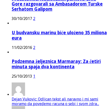
Gore razgovarali sa Ambasadorom Turske
Serhatom Galipom
30/10/2017
2
U budvansku marinu biće uloženo 35 miliona
eura
11/02/2016
2
Podzemna željeznica Marmaray: Za četiri
minuta spaja dva kontinenta
25/10/2013
1
Dejan Vukovic: Odlican tekst ali naravno i mi sami
moramo da povedemo racuna o sebi i svom zdra...