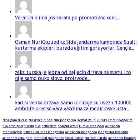
Vera: Da li ima jos karata po promotivno ceni...
Osman NuriGözüodlu: Side Jandarma kampında Sualtı
kurtarma ekipleri burada eğitim görüyorlar. Gençle...
zeks: turska je jedna od najjacih drzava na svetu i to
nije samo puko slovo. proizvode...
kad si velika drzava: samo iz rusije su uvezli 100000
ambilife preciscivaca vazduha za medicinske usta...
crna gora turska
turkish airlines
tika podgorica
serhat galip
yunus emre podgorica
tika crna gora
turska
tika
acibadem
songul ozan
turska crna gora
acibadem
montenegro
turkish airlines podgorica
acibadem podgorica
podgorica istanbul
acibadem crna gora
istanbul podgorica
ziraat banka
turizam turska
acibadem karadag