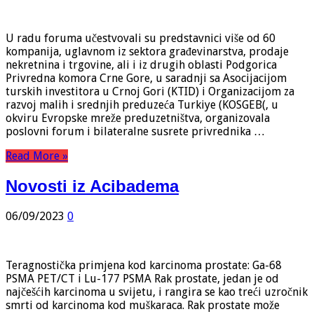
U radu foruma učestvovali su predstavnici više od 60
kompanija, uglavnom iz sektora građevinarstva, prodaje
nekretnina i trgovine, ali i iz drugih oblasti Podgorica
Privredna komora Crne Gore, u saradnji sa Asocijacijom
turskih investitora u Crnoj Gori (KTID) i Organizacijom za
razvoj malih i srednjih preduzeća Turkiye (KOSGEB(, u
okviru Evropske mreže preduzetništva, organizovala
poslovni forum i bilateralne susrete privrednika …
Read More »
Novosti iz Acibadema
06/09/2023
0
Teragnostička primjena kod karcinoma prostate: Ga-68
PSMA PET/CT i Lu-177 PSMA Rak prostate, jedan je od
najčešćih karcinoma u svijetu, i rangira se kao treći uzročnik
smrti od karcinoma kod muškaraca. Rak prostate može