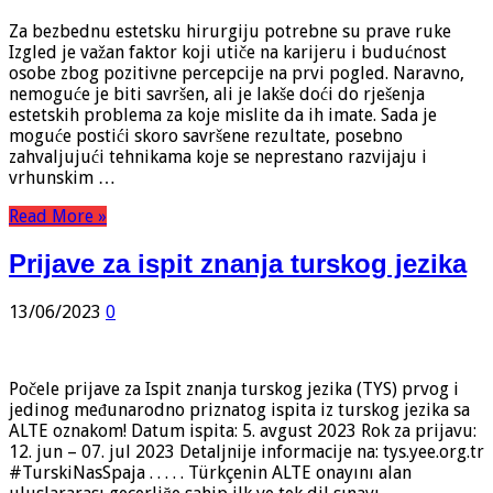
Za bezbednu estetsku hirurgiju potrebne su prave ruke
Izgled je važan faktor koji utiče na karijeru i budućnost
osobe zbog pozitivne percepcije na prvi pogled. Naravno,
nemoguće je biti savršen, ali je lakše doći do rješenja
estetskih problema za koje mislite da ih imate. Sada je
moguće postići skoro savršene rezultate, posebno
zahvaljujući tehnikama koje se neprestano razvijaju i
vrhunskim …
Read More »
Prijave za ispit znanja turskog jezika
13/06/2023
0
Počele prijave za Ispit znanja turskog jezika (TYS) prvog i
jedinog međunarodno priznatog ispita iz turskog jezika sa
ALTE oznakom! Datum ispita: 5. avgust 2023 Rok za prijavu:
12. jun – 07. jul 2023 Detaljnije informacije na: tys.yee.org.tr
#TurskiNasSpaja . . . . . Türkçenin ALTE onayını alan