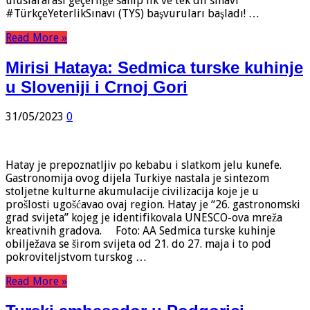
uluslararası geçerliğe sahip ilk ve tek dil sınavı
#TürkçeYeterlikSınavı (TYS) başvuruları başladı! …
Read More »
Mirisi Hataya: Sedmica turske kuhinje
u Sloveniji i Crnoj Gori
31/05/2023
0
Hatay je prepoznatljiv po kebabu i slatkom jelu kunefe.
Gastronomija ovog dijela Turkiye nastala je sintezom
stoljetne kulturne akumulacije civilizacija koje je u
prošlosti ugošćavao ovaj region. Hatay je “26. gastronomski
grad svijeta” kojeg je identifikovala UNESCO-ova mreža
kreativnih gradova. Foto: AA Sedmica turske kuhinje
obilježava se širom svijeta od 21. do 27. maja i to pod
pokroviteljstvom turskog …
Read More »