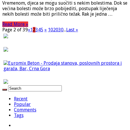
Vremenom, djeca se mogu suočiti s nekim bolestima. Dok se
većina bolesti može brzo pobijediti, postupak liječenja
nekih bolesti može biti prilično težak. Rak je jedna …
Read More »
Page 2 of 39
«
1
2
3
4
5
»
10
20
30
...
Last »
Recent
Popular
Comments
Tags