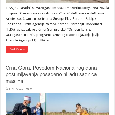
TIKA je u saradnji sa Vatrogasnom službom Opštine Konya, realizovala
projekat “Osnovni kurs za vatrogasce“ za 20 službenika u Službama
zaštite i spašavanja u opštinama Gusinje, Plav, Berane i Žabljak
Podgorica Turska agencija za međunarodnu saradnju i koordinaciju
(TIKA) realizovala je u Crnoj Gori projekat “Osnovni kurs za
vatrogasce“ u okviru programa stručnog osposobljavanja, javlja
Anadolu Agency (AA). TIKA je …
Read More »
Crna Gora: Povodom Nacionalnog dana
pošumljavanja posađeno hiljadu sadnica
maslina
11/11/2020
0