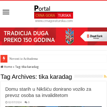
Novosti iz Acibadema
Šahman sa iseljenicima iz Crne Gore u Turskoj: Velika je važnost naše dija
Home
»
Tag:
tika karadag
Tag Archives:
tika karadag
Domu starih u Nikšiću donirano vozilo za
prevoz osoba sa invaliditetom
02/07/2024
0