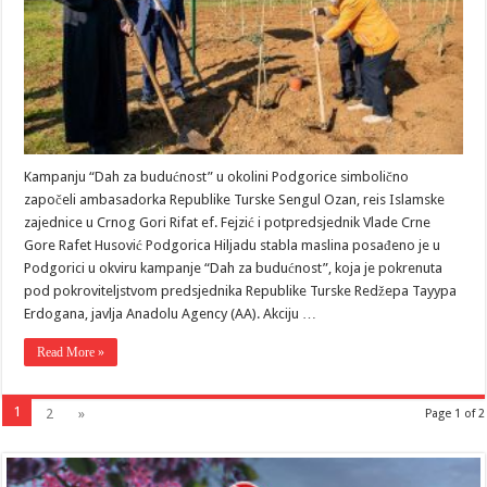
Kampanju “Dah za budućnost” u okolini Podgorice simbolično
započeli ambasadorka Republike Turske Sengul Ozan, reis Islamske
zajednice u Crnog Gori Rifat ef. Fejzić i potpredsjednik Vlade Crne
Gore Rafet Husović Podgorica Hiljadu stabla maslina posađeno je u
Podgorici u okviru kampanje “Dah za budućnost”, koja je pokrenuta
pod pokroviteljstvom predsjednika Republike Turske Redžepa Tayypa
Erdogana, javlja Anadolu Agency (AA). Akciju …
Read More »
1
2
»
Page 1 of 2