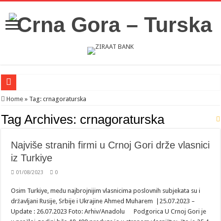
Novosti iz Acibadema
Home
»
Tag:
crnagoraturska
Šahman sa iseljenicima iz Crne Gore u Turskoj: Velika je važnost naše dijaspore 
Tag Archives:
crnagoraturska
Milatović pozvao Erdogana da posjeti Crnu Goru: Turska jedan od najvažnijih ek
Najviše stranih firmi u Crnoj Gori drže vlasnici
iz Turkiye
01/08/2023
0
Osim Turkiye, među najbrojnijim vlasnicima poslovnih subjekata su i
državljani Rusije, Srbije i Ukrajine Ahmed Muharem |25.07.2023 –
Update : 26.07.2023 Foto: Arhiv/Anadolu Podgorica U Crnoj Gori je