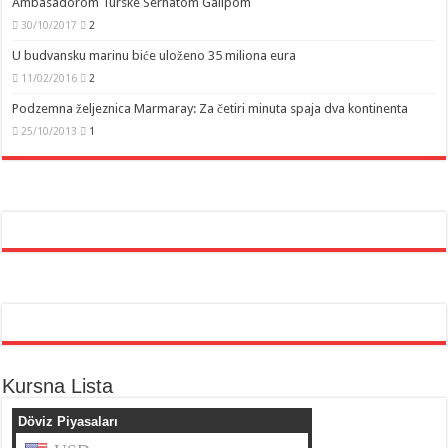
Ambasadorom Turske Serhatom Galipom
30/10/2017
2
U budvansku marinu biće uloženo 35 miliona eura
11/02/2016
2
Podzemna željeznica Marmaray: Za četiri minuta spaja dva kontinenta
25/10/2013
1
Kursna Lista