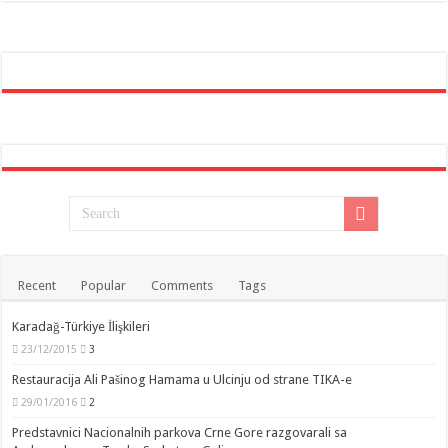
Recent
Popular
Comments
Tags
Karadağ-Türkiye İlişkileri
23/12/2015
3
Restauracija Ali Pašinog Hamama u Ulcinju od strane TIKA-e
29/01/2016
2
Predstavnici Nacionalnih parkova Crne Gore razgovarali sa