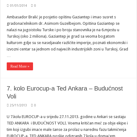
01/01/2014
0
Ambasador Bralić je posjetio opštinu Gaziantep i imao susret s
gradonačelnikom dr. Asimom Guzelbejom. Opština Gaziantep se
nalazi na jugoistoku Turske i po broju stanovnika je na 6.mjestu u
Turskoj (oko 2 miliona). Gaziantep je grad sa veoma bogatom
kulturom gdje su se naseljavale različite imperije, poznati ekonomski i
izvozni centar sa jednom od najvećih industrijskih zoni u Turskoj. Grad
…
Read More »
7. kolo Eurocup-a Ted Ankara – Budućnost
Voli
25/11/2013
0
U 7.kolu EUROCUP-a u srijedu 27.11.2013. godine u Ankari se sastaju
TED ANKARA i BUDUĆNOST VOLI. Voema kritičan meč za obje ekipe i
tim koji izgubi imaće male šanse za prolaz u narednu fazu takmičenja
EUROCUP-a. TED ANKARA poslije odigranih 7 kola u domaćem