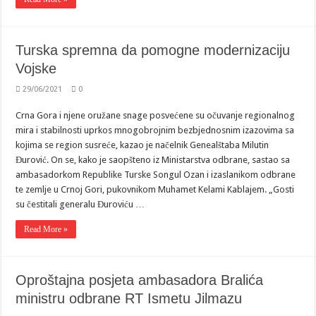
Turska spremna da pomogne modernizaciju
Vojske
29/06/2021
0
Crna Gora i njene oružane snage posvećene su očuvanje regionalnog
mira i stabilnosti uprkos mnogobrojnim bezbjednosnim izazovima sa
kojima se region susreće, kazao je načelnik Genealštaba Milutin
Đurović. On se, kako je saopšteno iz Ministarstva odbrane, sastao sa
ambasadorkom Republike Turske Songul Ozan i izaslanikom odbrane
te zemlje u Crnoj Gori, pukovnikom Muhamet Kelami Kablajem. „Gosti
su čestitali generalu Đuroviću …
Read More »
Oproštajna posjeta ambasadora Bralića
ministru odbrane RT Ismetu Jilmazu