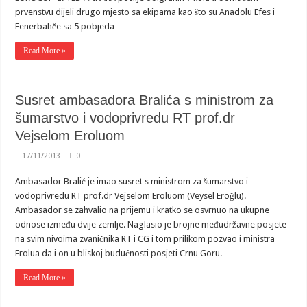
prvenstvu dijeli drugo mjesto sa ekipama kao što su Anadolu Efes i
Fenerbahče sa 5 pobjeda …
Read More »
Susret ambasadora Bralića s ministrom za
šumarstvo i vodoprivredu RT prof.dr
Vejselom Eroluom
17/11/2013
0
Ambasador Bralić je imao susret s ministrom za šumarstvo i
vodoprivredu RT prof.dr Vejselom Eroluom (Veysel Eroğlu).
Ambasador se zahvalio na prijemu i kratko se osvrnuo na ukupne
odnose između dvije zemlje. Naglasio je brojne međudržavne posjete
na svim nivoima zvaničnika RT i CG i tom prilikom pozvao i ministra
Erolua da i on u bliskoj budućnosti posjeti Crnu Goru. …
Read More »