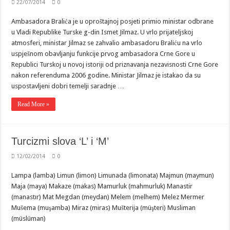
22/07/2014
0
Ambasadora Bralića je u oproštajnoj posjeti primio ministar odbrane
u Vladi Republike Turske g-din Ismet Jilmaz. U vrlo prijateljskoj
atmosferi, ministar Jilmaz se zahvalio ambasadoru Braliću na vrlo
uspješnom obavljanju funkcije prvog ambasadora Crne Gore u
Republici Turskoj u novoj istoriji od priznavanja nezavisnosti Crne Gore
nakon referenduma 2006 godine. Ministar Jilmaz je istakao da su
uspostavljeni dobri temelji saradnje …
Read More »
Turcizmi slova ‘L’ i ‘M’
12/02/2014
0
Lampa (lamba) Limun (limon) Limunada (limonata) Majmun (maymun)
Maja (maya) Makaze (makas) Mamurluk (mahmurluk) Manastir
(manastır) Mat Megdan (meydan) Melem (melhem) Melez Mermer
Mušema (muşamba) Miraz (miras) Mušterija (müşteri) Musliman
(müslüman)