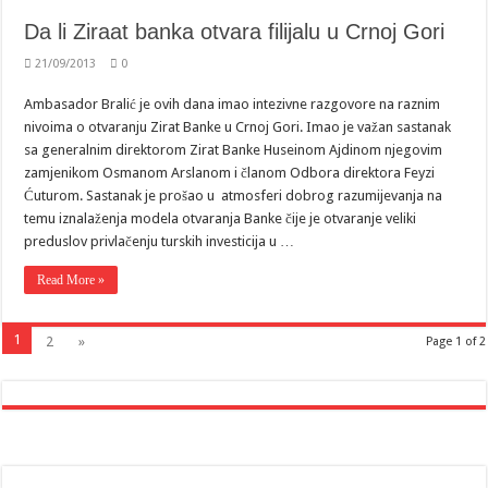
Da li Ziraat banka otvara filijalu u Crnoj Gori
21/09/2013
0
Ambasador Bralić je ovih dana imao intezivne razgovore na raznim
nivoima o otvaranju Zirat Banke u Crnoj Gori. Imao je važan sastanak
sa generalnim direktorom Zirat Banke Huseinom Ajdinom njegovim
zamjenikom Osmanom Arslanom i članom Odbora direktora Feyzi
Ćuturom. Sastanak je prošao u atmosferi dobrog razumijevanja na
temu iznalaženja modela otvaranja Banke čije je otvaranje veliki
preduslov privlačenju turskih investicija u …
Read More »
1
2
»
Page 1 of 2