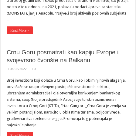
u prošloj godini bilo 18.400 preduzeća u stranom vlasništvu, što je 25,4
odsto više u odnosu na 2021, pokazuju podaci Uprave za statistiku
(MONSTAT), javlja Anadolu. “Najveći broj aktivnih poslovnih subjekata
…
Read More »
Crnu Goru posmatrati kao kapiju Evrope i
svojevrsno čvorište na Balkanu
03/08/2022
0
Broj investitora koji dolaze u Crnu Goru, kao i obim njihovih ulaganja,
povećaće se unapređenjem postojećih investicionih sektora,
ubrzanjem administracije i djelotvornijim korišćenjem bankarskog
sistema, saopštio je predsjednik Asocijacije turskih biznismena i
investitora u Crnoj Gori (KTID), Ertac Gungor. „Crna Gora je zemlja sa
velikim potencijalom, naročito u oblastima turizma, poljoprivrede,
građevinarstva i zelene energije. Promocija tog potencijala je
najvažnije pitanje …
Read More »