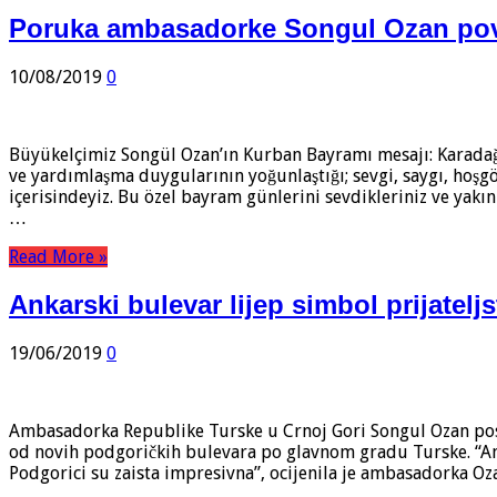
Poruka ambasadorke Songul Ozan po
10/08/2019
0
Büyükelçimiz Songül Ozan’ın Kurban Bayramı mesajı: Karadağ
ve yardımlaşma duygularının yoğunlaştığı; sevgi, saygı, hoşgö
içerisindeyiz. Bu özel bayram günlerini sevdikleriniz ve yak
…
Read More »
Ankarski bulevar lijep simbol prijateljs
19/06/2019
0
Ambasadorka Republike Turske u Crnoj Gori Songul Ozan posj
od novih podgoričkih bulevara po glavnom gradu Turske. “Ankar
Podgorici su zaista impresivna”, ocijenila je ambasadorka Oz