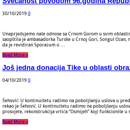
Svečanost povodom 96.godina Republ
30/10/2019
0
Unaprjeđujemo naše odnose sa Crnom Gorom u svim oblastima. 
saopštila je ambasadorka Turske u Crnoj Gori, Songul Ozan, 
da je revidiran Sporazum o …
Read More »
Još jedna donacija Tike u oblasti obr
04/10/2019
0
Šehović: U kontinuitetu radimo na poboljšanju uslova u pred
rekao je Šehović. U kontinuitetu radimo na poboljšanju uslov
prosvjete, rekonstrukcija vrtića “Osmijeh” koji funkcioniše 
Read More »