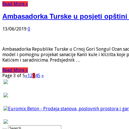
Read More »
Ambasadorka Turske u posjeti opštini
13/06/2019
0
Ambasadorka Republike Turske u Crnoj Gori Songul Ozan saopšt
model i pomognu projekat sanacije Kanli kule i klizišta koje 
Katićem i saradnicima. Predsjednik …
Read More »
Page 3 of 5
«
1
2
3
4
5
»