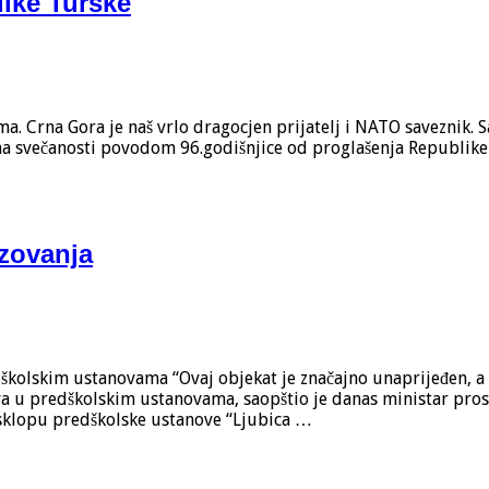
ike Turske
Crna Gora je naš vrlo dragocjen prijatelj i NATO saveznik. S
na svečanosti povodom 96.godišnjice od proglašenja Republike 
azovanja
školskim ustanovama “Ovaj objekat je značajno unaprijeđen, a 
a u predškolskim ustanovama, saopštio je danas ministar prosv
u sklopu predškolske ustanove “Ljubica …