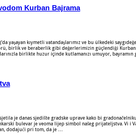
vodom Kurban Bajrama
’da yaşayan kıymetli vatandaşlarımız ve bu ülkedeki saygıde
rü, birlik ve beraberlik gibi değerlerimizin güçlendiği Kurban 
ınlarınızla birlikte huzur içinde kutlamanızı umuyor, bayramı
tva
etila je danas sjedište gradske uprave kako bi gradonačelnik
ski bulevar je veoma lijep simbol našeg prijateljstva. Vi i Va
an, dodajući pri tom, da je …