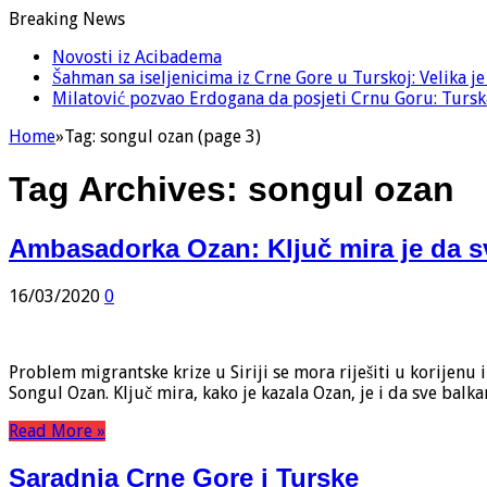
Breaking News
Novosti iz Acibadema
Šahman sa iseljenicima iz Crne Gore u Turskoj: Velika j
Milatović pozvao Erdogana da posjeti Crnu Goru: Turska
Home
»
Tag:
songul ozan
(page 3)
Tag Archives:
songul ozan
Ambasadorka Ozan: Ključ mira je da s
16/03/2020
0
Problem migrantske krize u Siriji se mora riješiti u korijenu
Songul Ozan. Ključ mira, kako je kazala Ozan, je i da sve bal
Read More »
Saradnja Crne Gore i Turske