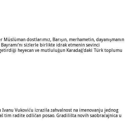
ğer Müslüman dostlarımız, Barışın, merhametin, dayanışmanın
Bayramı’nı sizlerle birlikte idrak etmenin sevinci
n getirdiği heyecan ve mutluluğun Karadağ’daki Türk toplumu
u Ivanu Vukoviću izrazila zahvalnost na imenovanju jednog
š tim radite odličan posao. Gradilišta novih saobraćajnica u