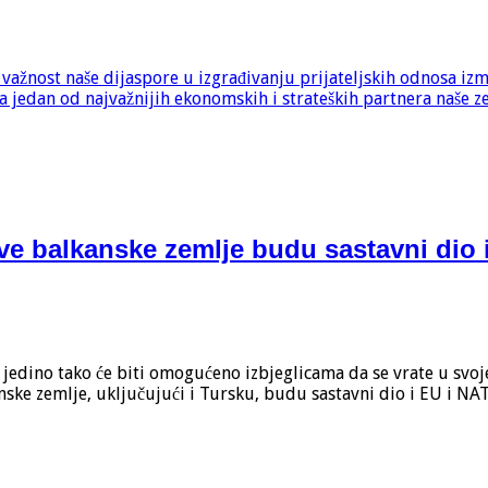
e važnost naše dijaspore u izgrađivanju prijateljskih odnosa iz
 jedan od najvažnijih ekonomskih i strateških partnera naše z
ve balkanske zemlje budu sastavni dio 
 i jedino tako će biti omogućeno izbjeglicama da se vrate u sv
kanske zemlje, uključujući i Tursku, budu sastavni dio i EU i 