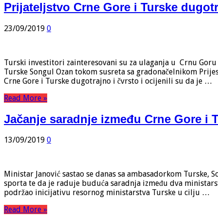
Prijateljstvo Crne Gore i Turske dugotr
23/09/2019
0
Turski investitori zainteresovani su za ulaganja u Crnu Goru
Turske Songul Ozan tokom susreta sa gradonačelnikom Prijeston
Crne Gore i Turske dugotrajno i čvrsto i ocijenili su da je …
Read More »
Jačanje saradnje između Crne Gore i 
13/09/2019
0
Ministar Janović sastao se danas sa ambasadorkom Turske, S
sporta te da je raduje buduća saradnja između dva ministarstv
podržao inicijativu resornog ministarstva Turske u cilju …
Read More »