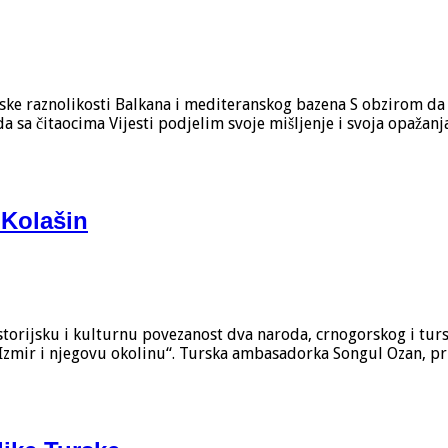
judske raznolikosti Balkana i mediteranskog bazena S obzirom 
sa čitaocima Vijesti podjelim svoje mišljenje i svoja opažanja
 Kolašin
istorijsku i kulturnu povezanost dva naroda, crnogorskog i turs
Izmir i njegovu okolinu“. Turska ambasadorka Songul Ozan, pri