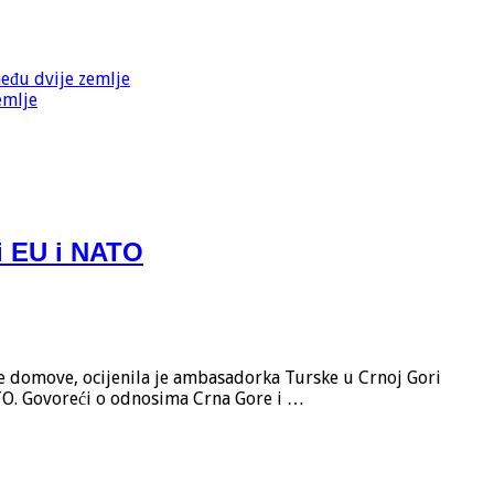
među dvije zemlje
emlje
i EU i NATO
oje domove, ocijenila je ambasadorka Turske u Crnoj Gori
NATO. Govoreći o odnosima Crna Gore i …